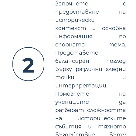
Започнете с
предоставяне на
исторически
контекст и основна
информация по
спорната тема.
Представете
2
балансиран поглед
върху различни гледни
точки и
интерпретации.
Помогнете на
учениците да
разберат сложността
на историческите
събития и тяхното
въздействие върху