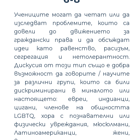
Учениците могат да четат или да
изследват проблемите, които са
довели до движението за
граждански права и да обсъждат
идеи като равенство, расизъм,
сегрегация и нетолерантност.
Дискусия от този тип също е добра
възможност да говорите / научите
за различни групи, които са били
дискриминирани в миналото или
настоящето: евреи, индианци,
цигани, членове на общността
LGBTQ, хора с познавателни или
физически увреждания, мюсюлмани,
Латиноамериканци, жени,