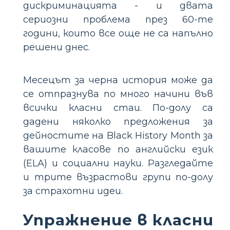
дискриминацията - и двата
сериозни проблема през 60-те
години, които все още не са напълно
решени днес.
Месецът за черна история може да
се отпразнува по много начини във
всички класни стаи. По-долу са
дадени няколко предложения за
дейностите на Black History Month за
вашите класове по английски език
(ELA) и социални науки. Разгледайте
и трите възрастови групи по-долу
за страхотни идеи.
Упражнение в класни