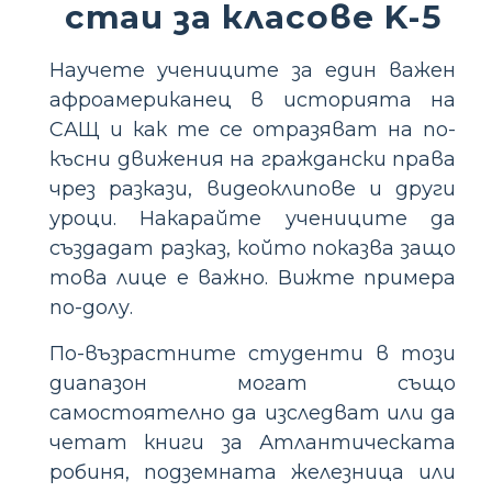
стаи за класове K-5
Научете учениците за един важен
афроамериканец в историята на
САЩ и как те се отразяват на по-
късни движения на граждански права
чрез разкази, видеоклипове и други
уроци. Накарайте учениците да
създадат разказ, който показва защо
това лице е важно. Вижте примера
по-долу.
По-възрастните студенти в този
диапазон могат също
самостоятелно да изследват или да
четат книги за Атлантическата
робиня, подземната железница или