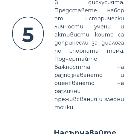
в дискусията.
Представете набор
от исторически
5
личности, учени и
активисти, които са
допринесли за диалога
по спорната тема.
Подчертайте
важността на
разпознаването и
оценяването на
различни
преживявания и гледни
точки.
Насърчавайте