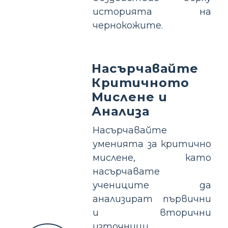
историята на
чернокожите.
Насърчавайте
Критичното
Мислене и
Анализа
Насърчавайте
уменията за критично
мислене, като
насърчавате
учениците да
анализират първични
и вторични
източници.