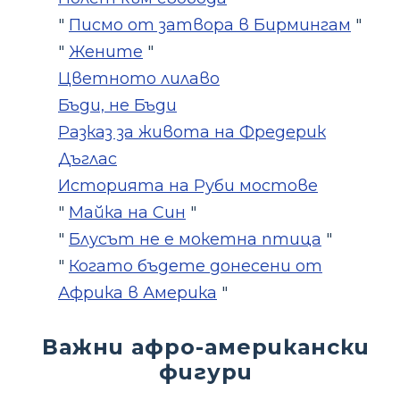
"
Писмо от затвора в Бирмингам
"
"
Жените
"
Цветното лилаво
Бъди, не Бъди
Разказ за живота на Фредерик
Дъглас
Историята на Руби мостове
"
Майка на Син
"
"
Блусът не е мокетна птица
"
"
Когато бъдете донесени от
Африка в Америка
"
Важни афро-американски
фигури