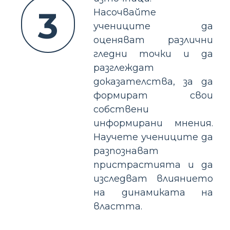
3
Насочвайте
учениците да
оценяват различни
гледни точки и да
разглеждат
доказателства, за да
формират свои
собствени
информирани мнения.
Научете учениците да
разпознават
пристрастията и да
изследват влиянието
на динамиката на
властта.