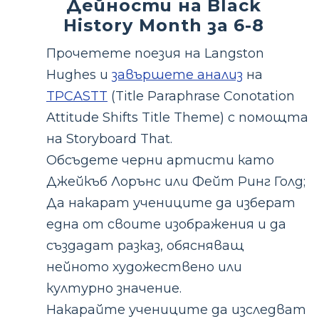
Дейности на Black
History Month за 6-8
Прочетете поезия на Langston
Hughes и
завършете анализ
на
TPCASTT
(Title Paraphrase Conotation
Attitude Shifts Title Theme) с помощта
на Storyboard That.
Обсъдете черни артисти като
Джейкъб Лорънс или Фейт Ринг Голд;
Да накарат учениците да изберат
една от своите изображения и да
създадат разказ, обясняващ
нейното художествено или
културно значение.
Накарайте учениците да изследват