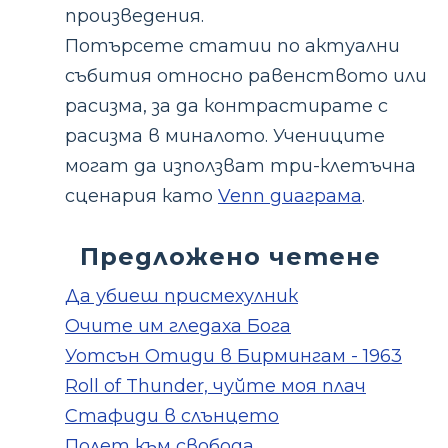
произведения.
Потърсете статии по актуални
събития относно равенството или
расизма, за да контрастирате с
расизма в миналото. Учениците
могат да използват три-клетъчна
сценария като
Venn диаграма
.
Предложено четене
Да убиеш присмехулник
Очите им гледаха Бога
Уотсън Отиди в Бирмингам - 1963
Roll of Thunder, чуйте моя плач
Стафиди в слънцето
Полет към свобода