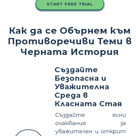
START FREE TRIAL
Как да се Обърнем към
Противоречиви Теми в
Черната История
Създайте
Безопасна и
Уважителна
Среда в
Класната Стая
Създайте ясни
очаквания за
уважителен и открит