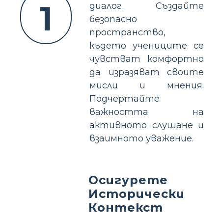
1
диалог. Създайте
безопасно
пространство,
където учениците се
чувстват комфортно
да изразяват своите
мисли и мнения.
Подчертайте
важността на
активното слушане и
взаимното уважение.
Осигурете
Исторически
Контекст