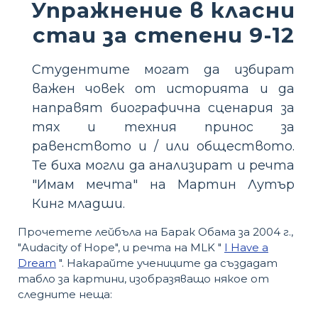
Упражнение в класни
стаи за степени 9-12
Студентите могат да избират
важен човек от историята и да
направят биографична сценария за
тях и техния принос за
равенството и / или обществото.
Те биха могли да анализират и речта
"Имам мечта" на Мартин Лутър
Кинг младши.
Прочетете лейбъла на Барак Обама за 2004 г.,
"Audacity of Hope", и речта на MLK "
I Have a
Dream
". Накарайте учениците да създадат
табло за картини, изобразяващо някое от
следните неща: