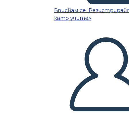
Вписвам се
Регистрирай
като учител