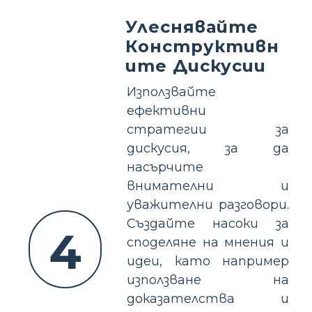
Улеснявайте
Конструктивн
ите Дискусии
Използвайте
ефективни
стратегии за
дискусия, за да
насърчите
внимателни и
уважителни разговори.
Създайте насоки за
4
споделяне на мнения и
идеи, като например
използване на
доказателства и