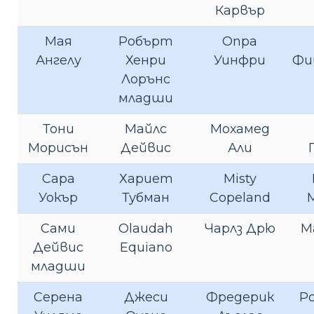
Карвър
Мая
Робърт
Опра
Ангелу
Хенри
Уинфри
Фи
Лорънс
младши
Тони
Майлс
Мохамед
Морисън
Дейвис
Али
Сара
Хариет
Misty
Уокър
Тубман
Copeland
Сами
Olaudah
Чарлз Дрю
М
Дейвис
Equiano
младши
Серена
Джеси
Фредерик
Ро