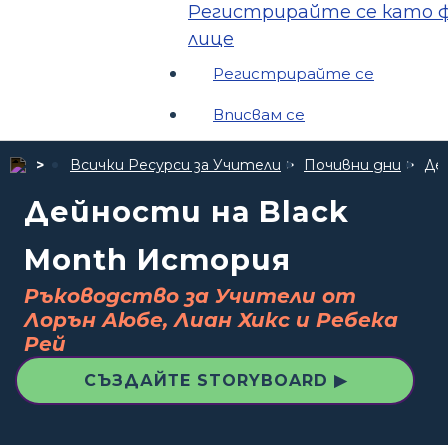
Регистрирайте се като ф
лице
Регистрирайте се
Вписвам се
Всички Ресурси за Учители
Почивни дни
Де
Дейности на Black
Month История
Ръководство за Учители от
Лорън Аюбе, Лиан Хикс и Ребека
Рей
СЪЗДАЙТЕ STORYBOARD ▶