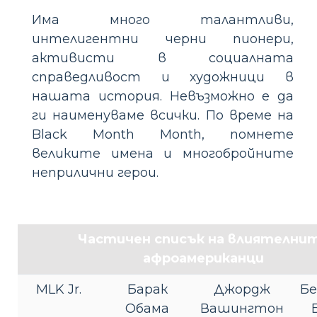
Има много талантливи,
интелигентни черни пионери,
активисти в социалната
справедливост и художници в
нашата история. Невъзможно е да
ги наименуваме всички. По време на
Black Month Month, помнете
великите имена и многобройните
неприлични герои.
Частичен списък на влиятелни
афроамериканци
MLK Jr.
Барак
Джордж
Б
Обама
Вашингтон