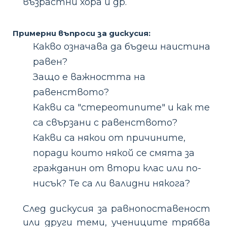
възрастни хора и др.
Примерни въпроси за дискусия:
Какво означава да бъдеш наистина
равен?
Защо е важността на
равенството?
Какви са "стереотипите" и как те
са свързани с равенството?
Какви са някои от причините,
поради които някой се смята за
гражданин от втори клас или по-
нисък? Те са ли валидни някога?
След дискусия за равнопоставеност
или други теми, учениците трябва