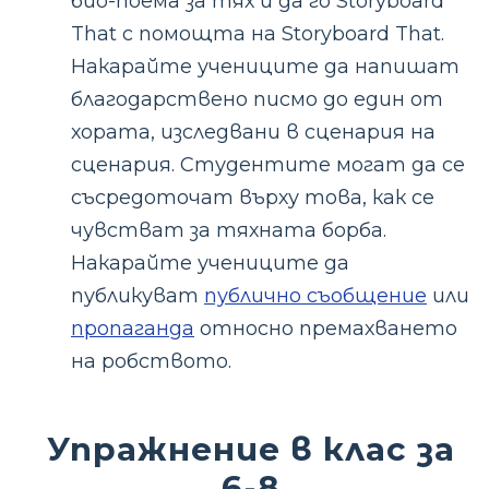
био-поема за тях и да го Storyboard
That с помощта на Storyboard That.
Накарайте учениците да напишат
благодарствено писмо до един от
хората, изследвани в сценария на
сценария. Студентите могат да се
съсредоточат върху това, как се
чувстват за тяхната борба.
Накарайте учениците да
публикуват
публично съобщение
или
пропаганда
относно премахването
на робството.
Упражнение в клас за
6-8