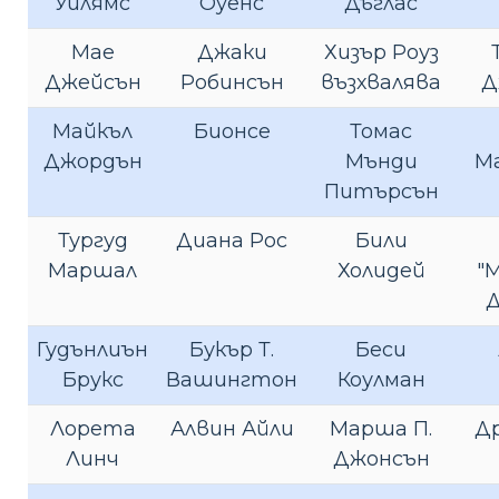
Уилямс
Оуенс
Дъглас
Мае
Джаки
Хизър Роуз
Джейсън
Робинсън
възхвалява
Д
Майкъл
Бионсе
Томас
Джордън
Мънди
М
Питърсън
Тургуд
Диана Рос
Били
Маршал
Холидей
"
Гудънлиън
Букър Т.
Беси
Брукс
Вашингтон
Коулман
Лорета
Алвин Айли
Марша П.
Д
Линч
Джонсън