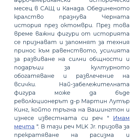
месец в САЩ и Канада. Обединеното
кралство празнува Черната
история през октомври. През това
време важни фигури от историята
се признават и запомнят за техния
принос към равенството, усилията
за развиване на силни общности и
подаръци за културното
обогатяване и развлечение на
всички. Най-забележителната
фигура може да бъде
революционерът д-р Мартин Лутър
Кинг, който тръгна на Вашингтон и
изнесе известната си реч "
Имам
мечта
". В тази реч MLK Jr. призова за
прекратяване на расизма и