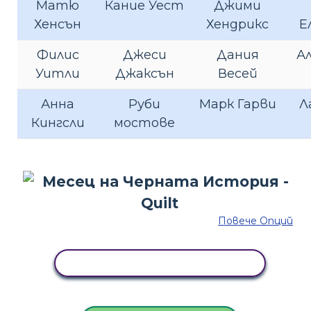
Матю
Кание Уест
Джими
Хенсън
Хендрикс
Е
Филис
Джеси
Дания
Ал
Уитли
Джаксън
Весей
Анна
Руби
Марк Гарви
Л
Кингсли
мостове
Повече Опций
КОПИРАЙТЕ ТАЗИ РАЗКАЗКА