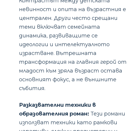
Контрастът между детската
невинност и опита на възрастния е
централен. Други често срещани
теми включват семейната
динамика, развиващите се
идеологии и интелектуалното
израстване. Вътрешната
трансформация на главния герой от
младост към зряла възраст остава
основният фокус, а не външните
събития.
Разказвателни техники в
образователния роман:
Тези романи
използват техники като рамкови