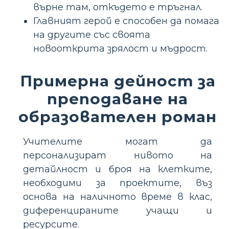
върне там, откъдето е тръгнал.
Главният герой е способен да помага
на другите със своята
новооткрита зрялост и мъдрост.
Примерна дейност за
преподаване на
образователен роман
Учителите могат да
персонализират нивото на
детайлност и броя на клетките,
необходими за проектите, въз
основа на наличното време в клас,
диференцираните учащи и
ресурсите.