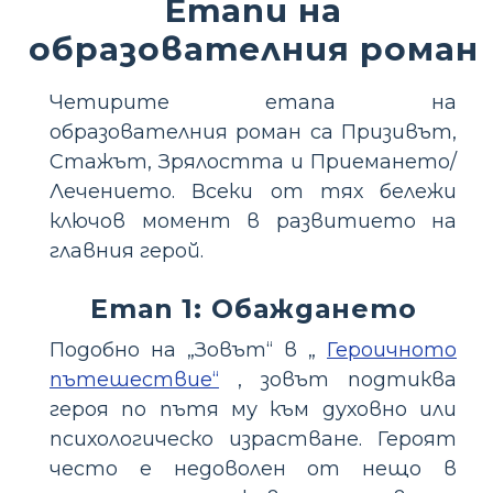
Етапи на
образователния роман
Четирите етапа на
образователния роман са Призивът,
Стажът, Зрялостта и Приемането/
Лечението. Всеки от тях бележи
ключов момент в развитието на
главния герой.
Етап 1: Обаждането
Подобно на „Зовът“ в „
Героичното
пътешествие“
, зовът подтиква
героя по пътя му към духовно или
психологическо израстване. Героят
често е недоволен от нещо в