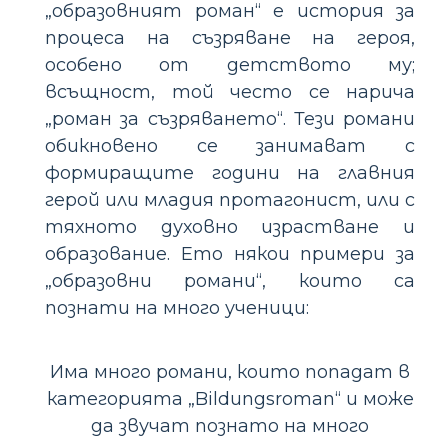
„образовният роман“ е история за
процеса на съзряване на героя,
особено от детството му;
всъщност, той често се нарича
„роман за съзряването“. Тези романи
обикновено се занимават с
формиращите години на главния
герой или младия протагонист, или с
тяхното духовно израстване и
образование. Ето някои примери за
„образовни романи“, които са
познати на много ученици:
Има много романи, които попадат в
категорията „Bildungsroman“ и може
да звучат познато на много