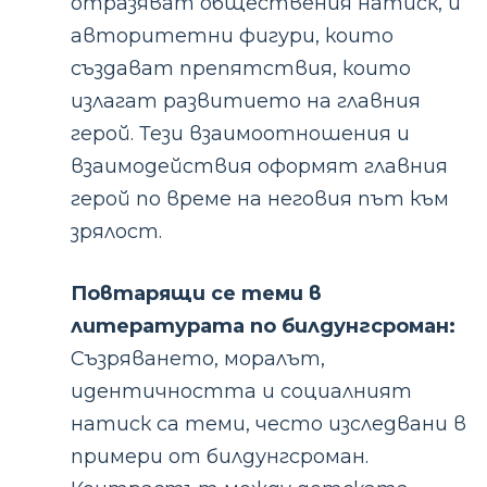
отразяват обществения натиск, и
авторитетни фигури, които
създават препятствия, които
излагат развитието на главния
герой. Тези взаимоотношения и
взаимодействия оформят главния
герой по време на неговия път към
зрялост.
Повтарящи се теми в
литературата по билдунгсроман:
Съзряването, моралът,
идентичността и социалният
натиск са теми, често изследвани в
примери от билдунгсроман.