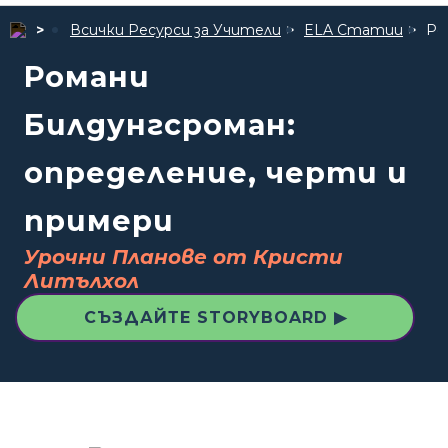
Всички Ресурси за Учители
ELA Статии
Ро
Романи
Билдунгсроман:
определение, черти и
примери
Урочни Планове от Кристи
Литълхол
СЪЗДАЙТЕ STORYBOARD ▶