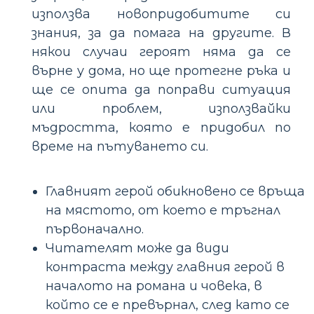
използва новопридобитите си
знания, за да помага на другите. В
някои случаи героят няма да се
върне у дома, но ще протегне ръка и
ще се опита да поправи ситуация
или проблем, използвайки
мъдростта, която е придобил по
време на пътуването си.
Главният герой обикновено се връща
на мястото, от което е тръгнал
първоначално.
Читателят може да види
контраста между главния герой в
началото на романа и човека, в
който се е превърнал, след като се