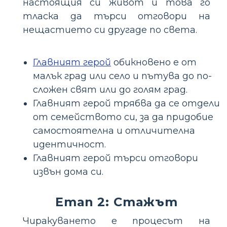
настоящия си живот и това го
тласка да търси отговори на
нещастието си другаде по света.
Главният герой
обикновено е от
малък град или село и пътува до по-
сложен свят или до голям град.
Главният герой трябва да се отдели
от семейството си, за да придобие
самостоятелна и отличителна
идентичност.
Главният герой търси отговори
извън дома си.
Етап 2: Стажът
Чиракуването е процесът на