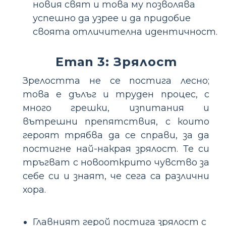
новия свят и това му позволява
успешно да узрее и да придобие
своята отличителна идентичност.
Етап 3: Зрялост
Зрелостта не се постига лесно;
това е дълъг и труден процес, с
много грешки, изпитания и
вътрешни препятствия, с които
героят трябва да се справи, за да
постигне най-накрая зрялост. Те си
тръгват с новооткрито чувство за
себе си и знаят, че сега са различни
хора.
Главният герой постига зрялост с