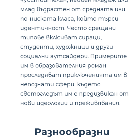
чувствителен, наивен младеж или
млад възрастен от средната или
по-ниската класа, който търси
идентичност. Често срещани
типове включват сираци,
студенти, художници и други
социални аутсайдери. Примерите
им в образователния роман
проследяват приключенията им в
непознати сфери, където
светогледът им е предизвикан от
нови идеологии и преживявания.
Разнообразни