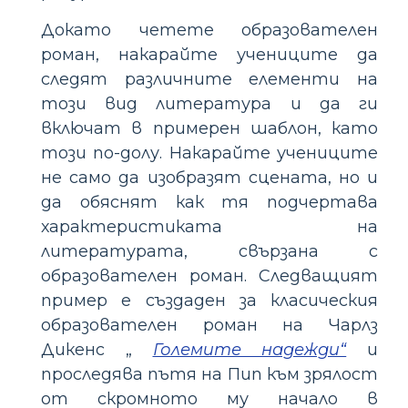
Докато четете образователен
роман, накарайте учениците да
следят различните елементи на
този вид литература и да ги
включат в примерен шаблон, като
този по-долу. Накарайте учениците
не само да изобразят сцената, но и
да обяснят как тя подчертава
характеристиката на
литературата, свързана с
образователен роман. Следващият
пример е създаден за класическия
образователен роман на Чарлз
Дикенс „
Големите надежди“
и
проследява пътя на Пип към зрялост
от скромното му начало в