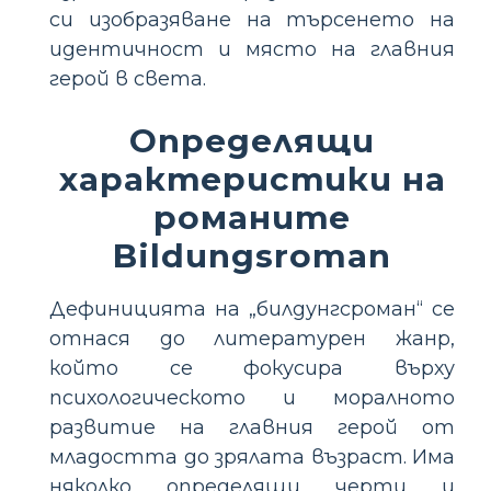
си изобразяване на търсенето на
идентичност и място на главния
герой в света.
Определящи
характеристики на
романите
Bildungsroman
Дефиницията на „билдунгсроман“ се
отнася до литературен жанр,
който се фокусира върху
психологическото и моралното
развитие на главния герой от
младостта до зрялата възраст. Има
няколко определящи черти и