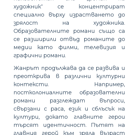
художник“ се концентрират
специално върху израстването до
зрялост на художника.
Образователните романи също са
се разширили отвъд романите до
медии като филми, телевизия и
графични романи.
Жанрът продължава да се развива и
преоткрива в различни културни
контексти. Например,
постколониалните образователни
романи разглеждат въпроси,
свързани с раса, език и сблъсък на
култури, докато главните герои
търсят идентичност. Пътят на
главния герой към зряла възраст