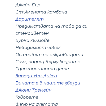
Джейн Еър
Стъклената камбана
Дарителят
Предимствата на това да си
стеноцветен
Бурни хълмове
Невидимият човек
Островът на съкровищата
Сняг, падащ върху кедрите
Едногодишното дете
Заради Уин-Дикси
Вината е в нашите звезди
Джони Тремейн
Говорете
Феър на суетата