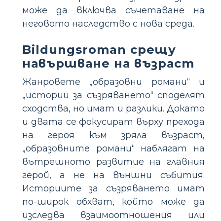
може да включва съчетаване на
неговото наследство с нова среда.
Bildungsroman срещу
навършване на възраст
Жанровете „образовни романи“ и
„истории за съзряването“ споделят
сходства, но имат и разлики. Докато
и двата се фокусират върху прехода
на героя към зряла възраст,
„образовните романи“ наблягат на
вътрешното развитие на главния
герой, а не на външни събития.
Историите за съзряването имат
по-широк обхват, който може да
изследва взаимоотношения или