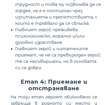
трудност и това му позволява да се
гордее, че я е постигнал чрез
изпитанията и препятствията, с
които е трябвало да се сблъска.
Главният герой преживява
психологическо, морално и/или
духовно израстване.
Главният герой и читателите
приемат, че не са превъзходен герой:
те са несъвършени, но в основата
си са добри.
Етап 4: Приемане и
отстраняване
На този етап героят обикновено се
завръща в родното си място и