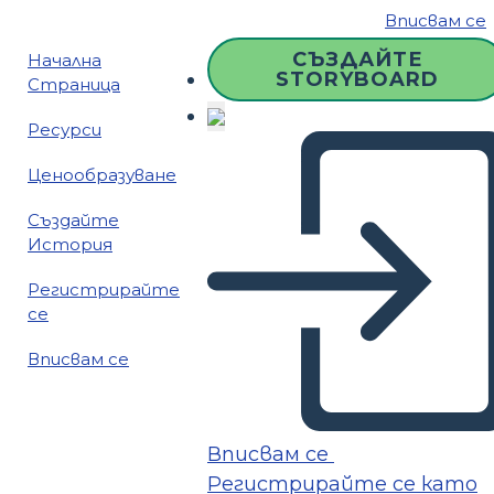
Вписвам се
СЪЗДАЙТЕ
Начална
STORYBOARD
Страница
Ресурси
Ценообразуване
Създайте
История
Регистрирайте
се
Вписвам се
Вписвам се
Регистрирайте се като