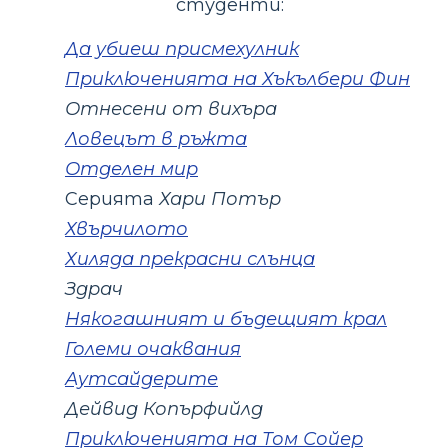
студенти:
Да убиеш присмехулник
Приключенията на Хъкълбери Фин
Отнесени от вихъра
Ловецът в ръжта
Отделен мир
Серията
Хари Потър
Хвърчилото
Хиляда прекрасни слънца
Здрач
Някогашният и бъдещият крал
Големи очаквания
Аутсайдерите
Дейвид Копърфийлд
Приключенията на Том Сойер