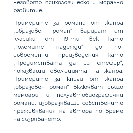
неговото психологическо и морално
развитие.
Примерите за романи от жанра
„образовен роман“ варират от
класики от 19-ти век като
„Големите надежди“ до по-
съвременни произведения като
„Предимствата да си стефер“,
показващи еволюцията на жанра.
Примерите за книги от жанра
„образовен роман“ включват също
мемоари и полуавтобиографични
романи, изобразяващи собствените
преживявания на автора по време
на съзряването.