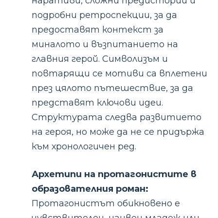
наративи, сложни предистории и
подробни ретроспекции, за да
предоставят контекст за
миналото и възпитанието на
главния герой. Символизъм и
повтарящи се мотиви са вплетени
през цялото пътешествие, за да
представят ключови идеи.
Структурата следва развитието
на героя, но може да не се придържа
към хронологичен ред.
Архетипи на протагонистите в
образователния роман:
Протагонистът обикновено е