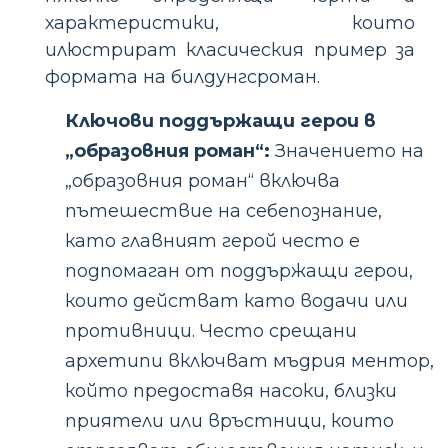
характеристики, които
илюстрират класическия пример за
формата на билдунгсроман.
Ключови поддържащи герои в
„образовния роман“:
Значението на
„образовния роман“ включва
пътешествие на себепознание,
като главният герой често е
подпомаган от поддържащи герои,
които действат като водачи или
противници. Често срещани
архетипи включват мъдрия ментор,
който предоставя насоки, близки
приятели или връстници, които