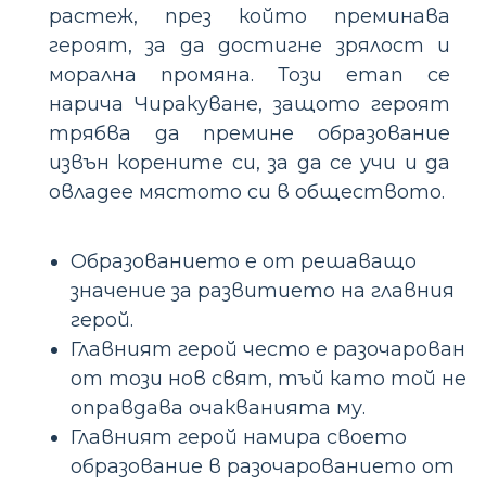
растеж, през който преминава
героят, за да достигне зрялост и
морална промяна. Този етап се
нарича Чиракуване, защото героят
трябва да премине образование
извън корените си, за да се учи и да
овладее мястото си в обществото.
Образованието е от решаващо
значение за развитието на главния
герой.
Главният герой често е разочарован
от този нов свят, тъй като той не
оправдава очакванията му.
Главният герой намира своето
образование в разочарованието от