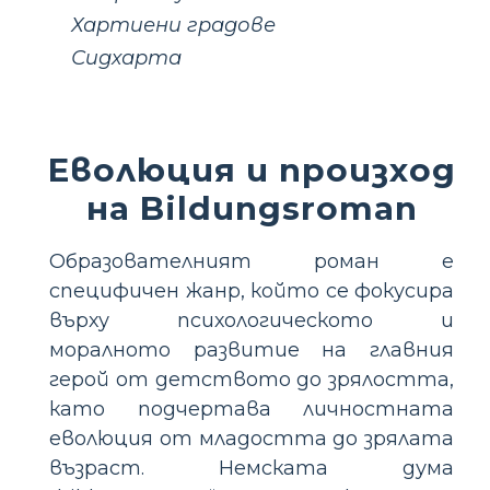
Хартиени градове
Сидхарта
Еволюция и произход
на Bildungsroman
Образователният роман е
специфичен жанр, който се фокусира
върху психологическото и
моралното развитие на главния
герой от детството до зрялостта,
като подчертава личностната
еволюция от младостта до зрялата
възраст. Немската дума