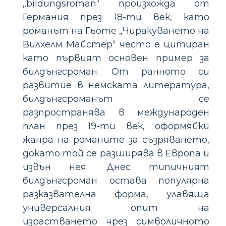
„bildungsroman“ произхожда от
Германия през 18-ти век, като
романът на Гьоте „Чиракуването на
Вилхелм Майстер“ често е цитиран
като първият основен пример за
билдънгсроман. От ранното си
развитие в немската литература,
билдънгсроманът се
разпространява в международен
план през 19-ти век, оформяйки
жанра на романите за съзряването,
докато той се разширява в Европа и
извън нея. Днес типичният
билдънгсроман остава популярна
разказвателна форма, улавяща
универсалния опит на
израстването чрез символичното