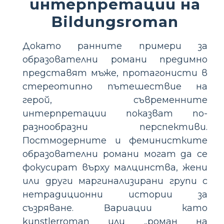
интерпретации на
Bildungsroman
Докато ранните примери за
образователни романи предимно
представят мъже, протагонисти в
стереотипно пътешествие на
герой, съвременните
интерпретации показват по-
разнообразни перспективи.
Постмодерните и феминистките
образователни романи могат да се
фокусират върху малцинства, жени
или други маргинализирани групи с
нетрадиционни истории за
съзряване. Вариации като
kunstlerroman или „роман на