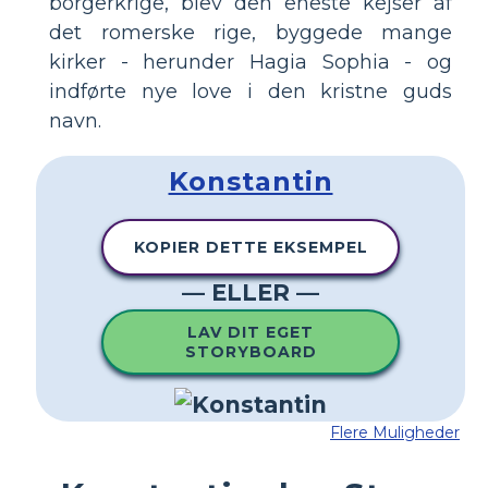
borgerkrige, blev den eneste kejser af
det romerske rige, byggede mange
kirker - herunder Hagia Sophia - og
indførte nye love i den kristne guds
navn.
Konstantin
KOPIER DETTE EKSEMPEL
— ELLER —
LAV DIT EGET
STORYBOARD
Flere Muligheder