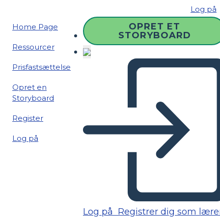
Log på
OPRET ET
Home Page
STORYBOARD
Ressourcer
Prisfastsættelse
Opret en
Storyboard
Register
Log på
Log på
Registrer dig som lære