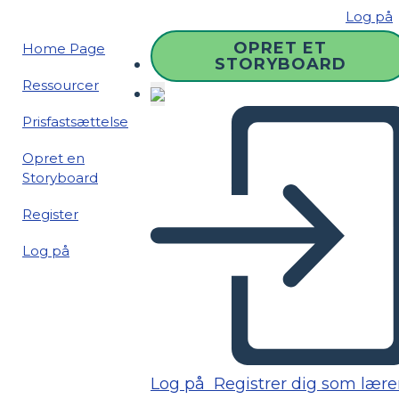
Log på
OPRET ET
Home Page
STORYBOARD
Ressourcer
Prisfastsættelse
Opret en
Storyboard
Register
Log på
Log på
Registrer dig som lære