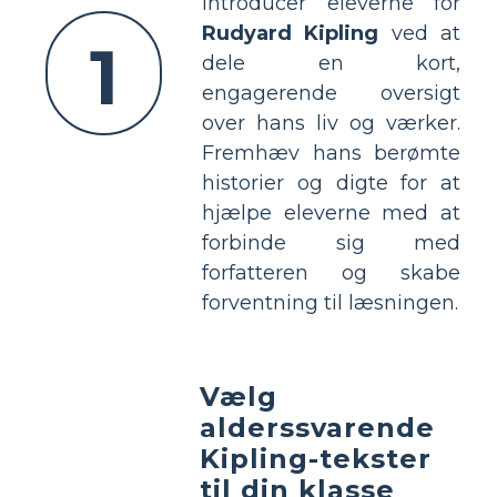
Introducer eleverne for
Rudyard Kipling
ved at
1
dele en kort,
engagerende oversigt
over hans liv og værker.
Fremhæv hans berømte
historier og digte for at
hjælpe eleverne med at
forbinde sig med
forfatteren og skabe
forventning til læsningen.
Vælg
alderssvarende
Kipling-tekster
til din klasse