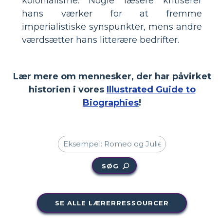
kolonialisme. Nogle læsere kritiserer
hans værker for at fremme
imperialistiske synspunkter, mens andre
værdsætter hans litterære bedrifter.
Lær mere om mennesker, der har påvirket
historien i vores
Illustrated Guide to
Biographies
!
SØG
SE ALLE LÆRERRESSOURCER