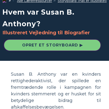
Alle Lærerressourcer
Storyboard That er Illustrated
Hvem var Susan B.
Anthony?
Illustreret Vejledning til Biografier
OPRET ET STORYBOARD ▶
Susan B. Anthony var en kvinders
rettighederaktivist, der spillede en
fremtrædende rolle i kampagnen for
kvinders stemmeret og er husket for sit
betydelige bidrag til
afskaffelsesbevægelsen.