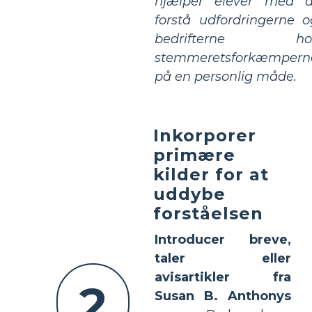
hjælper elever med a
forstå udfordringerne o
bedrifterne ho
stemmeretsforkæmpern
på en personlig måde.
Inkorporer
primære
kilder for at
uddybe
forståelsen
Introducer breve,
taler eller
avisartikler fra
2
Susan B. Anthonys