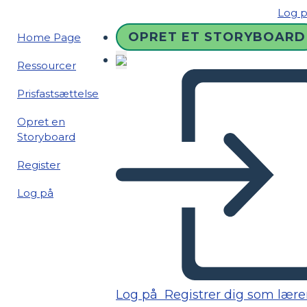
Log 
OPRET ET STORYBOARD
Home Page
Ressourcer
Prisfastsættelse
Opret en
Storyboard
Register
Log på
Log på
Registrer dig som lære