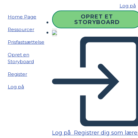
Log på
OPRET ET
Home Page
STORYBOARD
Ressourcer
Prisfastsættelse
Opret en
Storyboard
Register
Log på
Log på
Registrer dig som lære