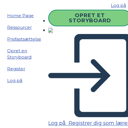
Log på
OPRET ET
Home Page
STORYBOARD
Ressourcer
Prisfastsættelse
Opret en
Storyboard
Register
Log på
Log på
Registrer dig som lære