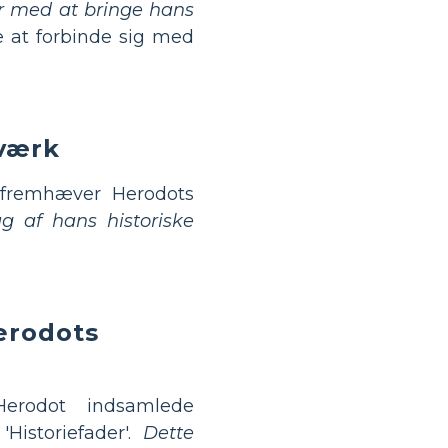
r med at bringe hans
ne at forbinde sig med
 værk
 fremhæver Herodots
g af hans historiske
erodots
rodot indsamlede
Historiefader'.
Dette