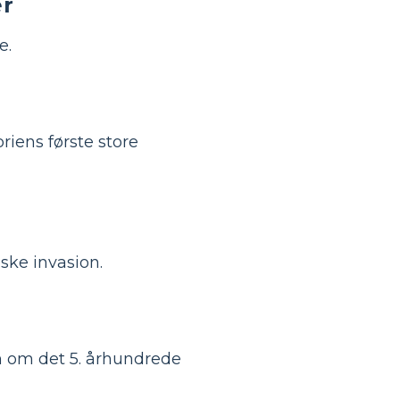
er
e.
oriens første store
ske invasion.
on om det 5. århundrede