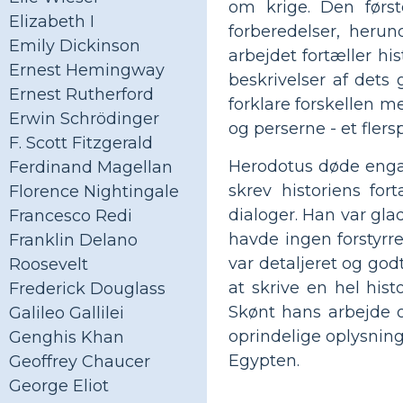
om krige. Den først
Elizabeth I
forberedelser, heru
Emily Dickinson
arbejdet fortæller h
Ernest Hemingway
beskrivelser af dets 
Ernest Rutherford
forklare forskellen m
Erwin Schrödinger
og perserne - et fler
F. Scott Fitzgerald
Herodotus døde engan
Ferdinand Magellan
skrev historiens for
Florence Nightingale
dialoger. Han var glad
Francesco Redi
havde ingen forstyrr
Franklin Delano
var detaljeret og god
Roosevelt
at skrive en hel his
Frederick Douglass
Skønt hans arbejde o
Galileo Gallilei
oprindelige oplysning
Genghis Khan
Egypten.
Geoffrey Chaucer
George Eliot