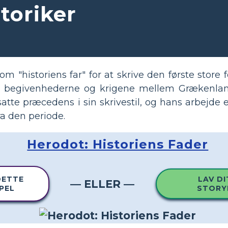
toriker
m "historiens far" for at skrive den første store f
begivenhederne og krigene mellem Grækenland 
atte præcedens i sin skrivestil, og hans arbejde 
fra den periode.
Herodot: Historiens Fader
DETTE
LAV DI
— ELLER —
PEL
STORY