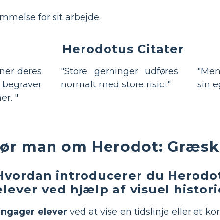
mmelse for sit arbejde.
Herodotus Citater
nner deres
"Store gerninger udføres
"Men
begraver
normalt med store risici."
sin e
er. "
ør man om Herodot: Græsk 
Hvordan introducerer du Herodot
elever ved hjælp af visuel histor
Engager elever
ved at vise en tidslinje eller et ko