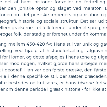
e del af hans historier fortæller en fortælli
nder den joniske oprør og slaget ved maraton. D
istorien om det persiske imperiers organisation o
geografi, historie og sociale struktur. Det ser ud 
ellem grækerne - et folk forenet under ét sprog, re
sproget folk, der stadig er forenet under én komma
g mellem 430-420 fvt. Hans stil var unik og gav
tælling ved hjælp af historiefortælling, afgrav
 for Homer, og dette afspejles i hans tone og tilga
elser mod nogen, hvilket gjorde hans arbejde me
t i geografi. Han var den første græske, den først
torie i denne specifikke stil, der sætter præced
fte bestrides og kritiseres, er hans
historie
fortsa
er om denne periode i græsk historie - for ikke a