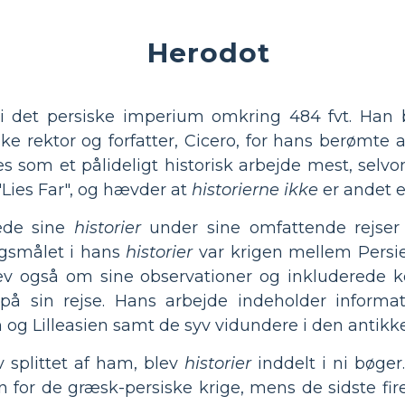
Herodot
i det persiske imperium omkring 484 fvt. Han b
ke rektor og forfatter, Cicero, for hans berømte
s som et pålideligt historisk arbejde mest, selvo
Lies Far", og hævder at
historierne ikke
er andet e
ede sine
historier
under sine omfattende rejser 
rgsmålet i hans
historier
var krigen mellem Persi
ev også om sine observationer og inkluderede kon
 på sin rejse. Hans arbejde indeholder inform
og Lilleasien samt de syv vidundere i den antikk
 splittet af ham, blev
historier
inddelt i ni bøger
 for de græsk-persiske krige, mens de sidste fire