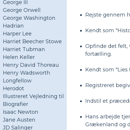
George III
George Orwell
Rejste gennem h
George Washington
Hadrian
Kendt som "Histo
Harper Lee
Harriet Beecher Stowe
Opfinde det felt, 
Harriet Tubman
fortælling.
Helen Keller
Henry David Thoreau
Kendt som "Lies F
Henry Wadsworth
Longfellow
Registreret begi
Herodot
Illustreret Vejledning til
Indstil et præceden
Biografier
Isaac Newton
Hans arbejde tjen
Jane Austen
Grækenland og d
JD Salinger