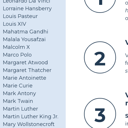
Leonardo Da Vinci
Lorraine Hansberry
h
Louis Pasteur
o
Louis XIV
Mahatma Gandhi
Malala Yousafzai
Malcolm X
2
Marco Polo
Margaret Atwood
f
Margaret Thatcher
s
Marie Antoinette
Marie Curie
Mark Antony
Mark Twain
3
Martin Luther
Martin Luther King Jr.
i
Mary Wollstonecroft