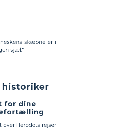
neskens skæbne er i
gen sjæl."
historiker
 for dine
iefortælling
rt over Herodots rejser