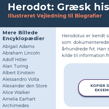
Herodot: Græsk his
Illustreret Vejledning til Biografier
Mere Billede
Herodotus er kendt so
Encyklopædier
som dokumenterede 
Abigail Adams
århundrede fvt. Han s
Abraham Lincoln
kilde til information 
Adolf Hitler
Alan Turing
Albert Einstein
Alessandro Volta
Alexander den Store
KOPIER 
EKSEM
Alice Walker
Amelia Earhart
Archimedes