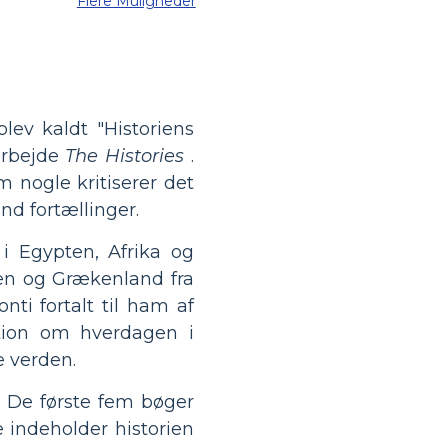
Flere Muligheder
lev kaldt "Historiens
 arbejde
The Histories
.
m nogle kritiserer det
nd fortællinger.
i Egypten, Afrika og
en og Grækenland fra
ti fortalt til ham af
ation om hverdagen i
e verden.
. De første fem bøger
 indeholder historien