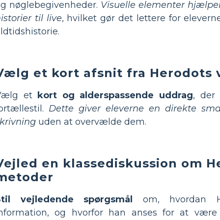
og nøglebegivenheder.
Visuelle elementer hjælpe
istorier til live
, hvilket gør det lettere for elever
ldtidshistorie.
Vælg et kort afsnit fra Herodots
Vælg et
kort og alderspassende uddrag
, der
ortællestil.
Dette giver eleverne en direkte sma
krivning
uden at overvælde dem.
Vejled en klassediskussion om H
metoder
Stil vejledende spørgsmål
om, hvordan He
nformation, og hvorfor han anses for at være '