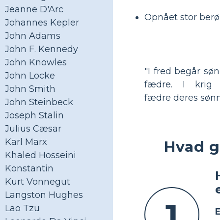
Jeanne D'Arc
Opnået stor berø
Johannes Kepler
John Adams
John F. Kennedy
John Knowles
"I fred begår sø
John Locke
fædre. I krig 
John Smith
fædre deres sønn
John Steinbeck
Joseph Stalin
Julius Cæsar
Karl Marx
Hvad g
Khaled Hosseini
Konstantin
Kurt Vonnegut
Langston Hughes
1
Lao Tzu