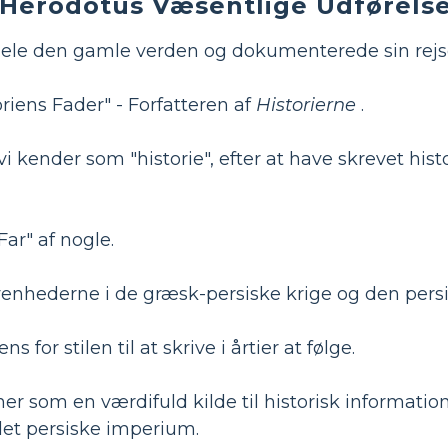
Herodotus Væsentlige Udførels
ele den gamle verden og dokumenterede sin rejs
riens Fader" - Forfatteren af
Historierne
.
vi kender som "historie", efter at have skrevet hist
ar" af nogle.
venhederne i de græsk-persiske krige og den persi
s for stilen til at skrive i årtier at følge.
er som en værdifuld kilde til historisk informati
et persiske imperium.