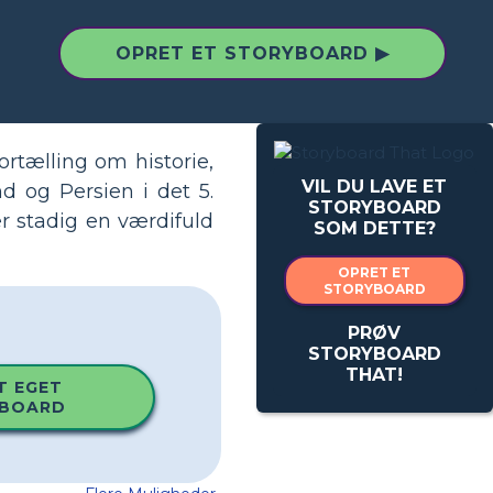
OPRET ET STORYBOARD ▶
ortælling om historie,
VIL DU LAVE ET
og Persien i det 5.
STORYBOARD
er stadig en værdifuld
SOM DETTE?
OPRET ET
STORYBOARD
PRØV
STORYBOARD
THAT!
T EGET
BOARD