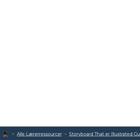
Alle Lærerressourcer
Storyboard That er Illustrated G