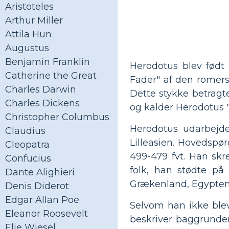
Aristoteles
Arthur Miller
Attila Hun
Augustus
Benjamin Franklin
Herodotus blev født 
Catherine the Great
Fader" af den romers
Charles Darwin
Dette stykke betragte
Charles Dickens
og kalder Herodotus "
Christopher Columbus
Herodotus udarbejd
Claudius
Lilleasien. Hovedspø
Cleopatra
499-479 fvt. Han skr
Confucius
folk, han stødte på
Dante Alighieri
Grækenland, Egypten 
Denis Diderot
Edgar Allan Poe
Selvom han ikke blev
Eleanor Roosevelt
beskriver baggrunden
Elie Wiesel