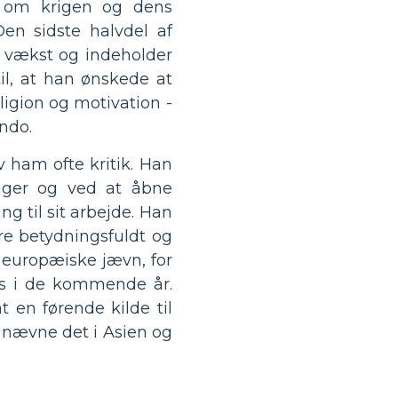
ng om krigen og dens
en sidste halvdel af
g vækst og indeholder
til, at han ønskede at
ligion og motivation -
ndo.
 ham ofte kritik. Han
ninger og ved at åbne
ng til sit arbejde. Han
re betydningsfuldt og
e europæiske jævn, for
ens i de kommende år.
t en førende kilde til
t nævne det i Asien og