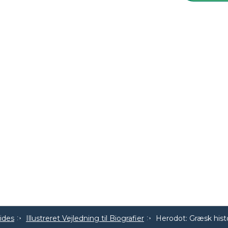
uides
Illustreret Vejledning til Biografier
Herodot: Græsk hist