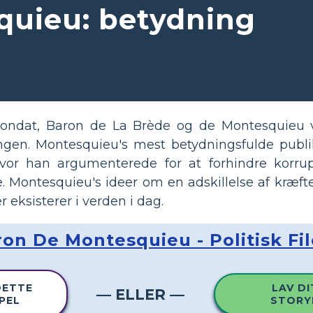
quieu: betydning
condat, Baron de La Brède og de Montesquieu va
ingen. Montesquieu's mest betydningsfulde publi
or han argumenterede for at forhindre korrup
e. Montesquieu's ideer om en adskillelse af kræfte
 eksisterer i verden i dag.
on De Montesquieu - Politisk Fi
DETTE
LAV DI
— ELLER —
PEL
STORY