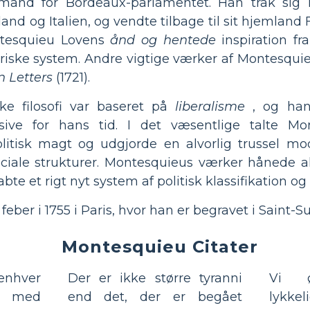
mand for Bordeaux-parlamentet. Han trak sig i 1
and og Italien, og vendte tilbage til sit hjemland F
ntesquieu Lovens
ånd og hentede
inspiration fra
iske system. Andre vigtige værker af Montesqui
n Letters
(1721).
ske filosofi var baseret på
liberalisme
, og hans
sive for hans tid. I det væsentlige talte Mo
litisk magt og udgjorde en alvorlig trussel mo
ociale strukturer. Montesquieus værker hånede all
bte et rigt nyt system af politisk klassifikation og
ber i 1755 i Paris, hvor han er begravet i Saint-Su
Montesquieu Citater
enhver
Der er ikke større tyranni
Vi 
r med
end det, der er begået
lykk