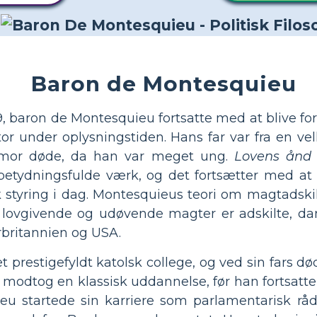
Baron de Montesquieu
, baron de Montesquieu fortsatte med at blive forf
r under oplysningstiden. Hans far var fra en vel
mor døde, da han var meget ung.
Lovens ånd
tydningsfulde værk, og det fortsætter med at i
k styring i dag. Montesquieus teori om magtadski
ovgivende og udøvende magter er adskilte, da
britannien og USA.
 prestigefyldt katolsk college, og ved sin fars død
 modtog en klassisk uddannelse, før han fortsatte
eu startede sin karriere som parlamentarisk r