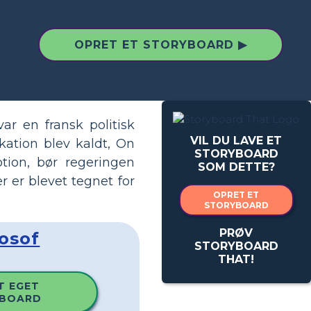
OPRET ET STORYBOARD ▶
r en fransk politisk
VIL DU LAVE ET
kation blev kaldt, On
STORYBOARD
tion, bør regeringen
SOM DETTE?
r er blevet tegnet for
OPRET ET
STORYBOARD
PRØV
losof
STORYBOARD
THAT!
T EGET
BOARD