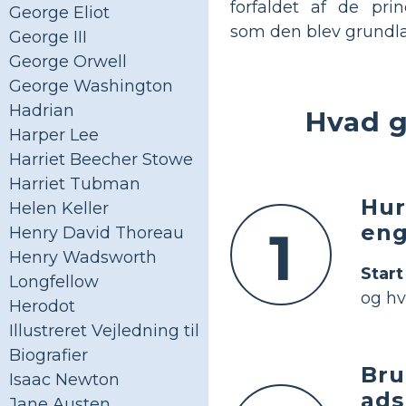
forfaldet af de prin
George Eliot
som den blev grundla
George III
George Orwell
George Washington
Hadrian
Hvad g
Harper Lee
Harriet Beecher Stowe
Harriet Tubman
Hur
Helen Keller
eng
1
Henry David Thoreau
Henry Wadsworth
Star
Longfellow
og hv
Herodot
Illustreret Vejledning til
Biografier
Bru
Isaac Newton
ads
Jane Austen