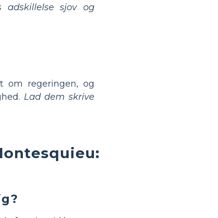
adskillelse sjov og
t om regeringen, og
ighed.
Lad dem skrive
Montesquieu:
ig?