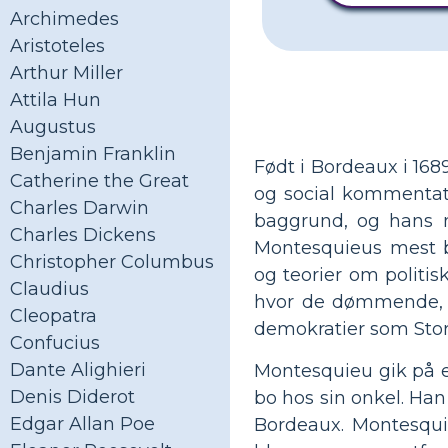
Archimedes
Aristoteles
Arthur Miller
Attila Hun
Augustus
Benjamin Franklin
Født i Bordeaux i 1689
Catherine the Great
og social kommentato
Charles Darwin
baggrund, og hans 
Charles Dickens
Montesquieus mest be
Christopher Columbus
og teorier om politis
Claudius
hvor de dømmende, l
Cleopatra
demokratier som Stor
Confucius
Dante Alighieri
Montesquieu gik på et
Denis Diderot
bo hos sin onkel. Han
Edgar Allan Poe
Bordeaux. Montesqui