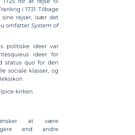
725 for at rejse til
rankrig i 1731. Tilbage
 sine rejser, især det
eu omfatter
System of
 politiske ideer var
ntesquieus ideer for
d status quo for den
e sociale klasser, og
 leksikon.
lpice-kirken.
ønsker at være
eligere end andre