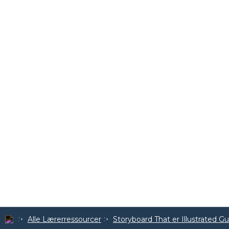
Alle Lærerressourcer
Storyboard That er Illustrated G