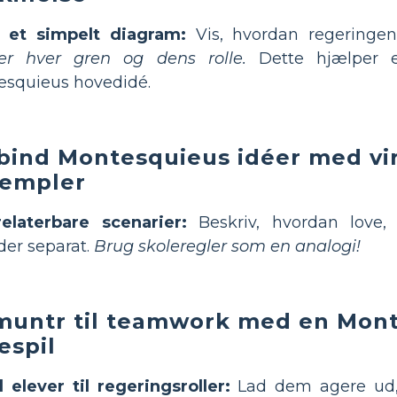
 et simpelt diagram:
Vis, hvordan regeringen 
er hver gren og dens rolle.
Dette hjælper 
squieus hovedidé.
bind Montesquieus idéer med vi
empler
relaterbare scenarier:
Beskriv, hvordan love,
der separat.
Brug skoleregler som en analogi!
untr til teamwork med en Mont
lespil
l elever til regeringsroller:
Lad dem agere ud,