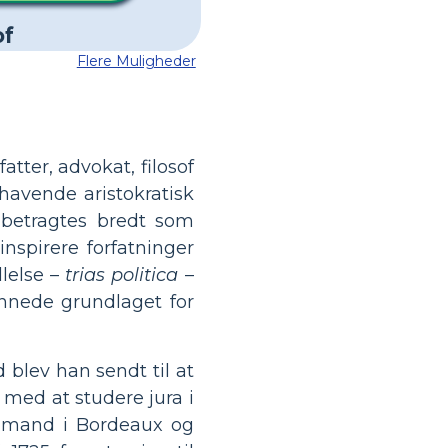
Flere Muligheder
atter, advokat, filosof
havende aristokratisk
betragtes bredt som
nspirere forfatninger
llelse –
trias politica
–
nnede grundlaget for
 blev han sendt til at
 med at studere jura i
ådmand i Bordeaux og