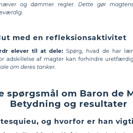
hæver og dømmer regler.
Dette gør magtens 
eværdig.
lut med en refleksionsaktivitet
dr elever til at dele:
Spørg, hvad de har lær
or adskillelse af magter kan forhindre uretfærd
 tale om deres tanker.
ede spørgsmål om Baron de 
Betydning og resultater
esquieu, og hvorfor er han vigt