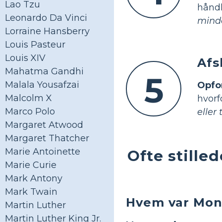
Lao Tzu
hånd
Leonardo Da Vinci
mind
Lorraine Hansberry
Louis Pasteur
Louis XIV
Afs
Mahatma Gandhi
5
Malala Yousafzai
Opfor
Malcolm X
hvorf
Marco Polo
eller
Margaret Atwood
Margaret Thatcher
Marie Antoinette
Ofte still
Marie Curie
Mark Antony
Mark Twain
Hvem var Mont
Martin Luther
Martin Luther King Jr.