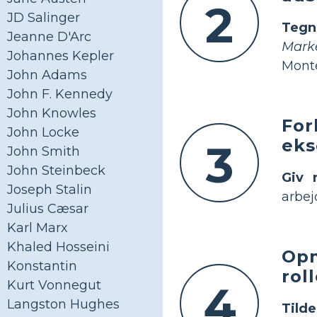
2
JD Salinger
Tegn
Jeanne D'Arc
Mark
Johannes Kepler
Monte
John Adams
John F. Kennedy
John Knowles
For
John Locke
eks
3
John Smith
John Steinbeck
Giv 
Joseph Stalin
arbej
Julius Cæsar
Karl Marx
Khaled Hosseini
Opm
Konstantin
rol
4
Kurt Vonnegut
Langston Hughes
Tilde