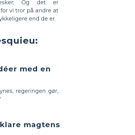
esker; Og det er
 for vi tror på andre at
ykkeligere end de er.
squieu:
idéer med en
ynes, regeringen gør,
!
orklare magtens