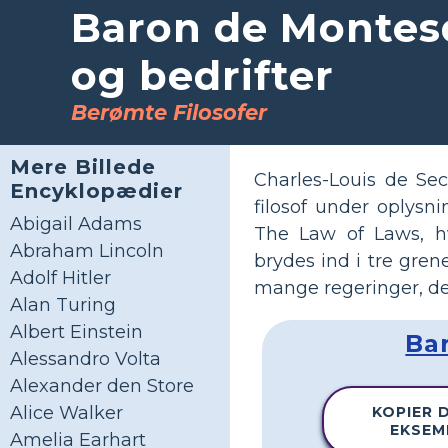
Baron de Montes
og bedrifter
Berømte Filosofer
Mere Billede
Charles-Louis de Se
Encyklopædier
filosof under oplysn
Abigail Adams
The Law of Laws, hv
Abraham Lincoln
brydes ind i tre gren
Adolf Hitler
mange regeringer, der
Alan Turing
Albert Einstein
Bar
Alessandro Volta
Alexander den Store
Alice Walker
KOPIER 
EKSEM
Amelia Earhart