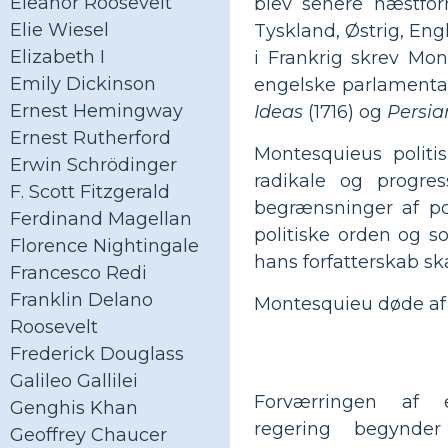
Eleanor Roosevelt
blev senere næstfor
Elie Wiesel
Tyskland, Østrig, Engl
Elizabeth I
i Frankrig skrev Mo
Emily Dickinson
engelske parlamentar
Ernest Hemingway
Ideas
(1716) og
Persia
Ernest Rutherford
Montesquieus politi
Erwin Schrödinger
radikale og progres
F. Scott Fitzgerald
begrænsninger af po
Ferdinand Magellan
politiske orden og s
Florence Nightingale
hans forfatterskab ska
Francesco Redi
Franklin Delano
Montesquieu døde af fe
Roosevelt
Frederick Douglass
Galileo Gallilei
Forværringen af ​​
Genghis Khan
regering begynde
Geoffrey Chaucer