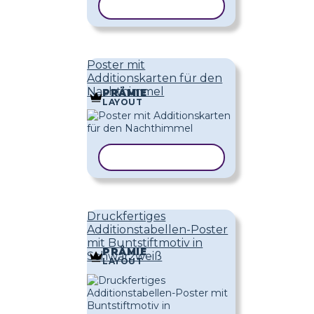
VORLAGE KOPIEREN
Poster mit
Additionskarten für den
Nachthimmel
PRÄMIE
LAYOUT
VORLAGE KOPIEREN
Druckfertiges
Additionstabellen-Poster
mit Buntstiftmotiv in
PRÄMIE
Schwarzweiß
LAYOUT