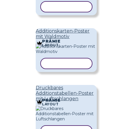
VORLAGE KOPIEREN
Additionskarten-Poster
mit Waldmotiv
PRÄMIE
LAYOUT
VORLAGE KOPIEREN
Druckbares
Additionstabellen-Poster
mit Luftschlangen
PRÄMIE
LAYOUT