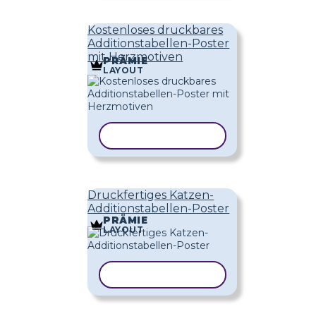
Kostenloses druckbares
Additionstabellen-Poster
mit Herzmotiven
PRÄMIE
LAYOUT
VORLAGE KOPIEREN
Druckfertiges Katzen-
Additionstabellen-Poster
PRÄMIE
LAYOUT
VORLAGE KOPIEREN