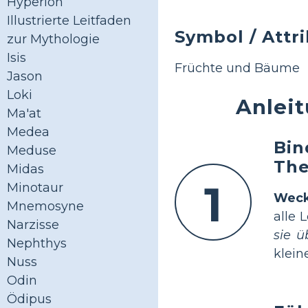
Hyperion
Illustrierte Leitfaden
Symbol / Attr
zur Mythologie
Isis
Früchte und Bäume
Jason
Loki
Anleit
Ma'at
Medea
Bin
Meduse
The
Midas
1
Minotaur
Weck
Mnemosyne
alle 
Narzisse
sie ü
Nephthys
klein
Nuss
Odin
Ödipus