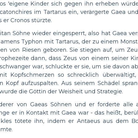
os 'eigene Kinder sich gegen ihn erheben würde
atonchires im Tartarus ein, verärgerte Gaea un
 er Cronos stürzte.
itan Söhne wieder eingesperrt, also hat Gaea vers
 namens Typhon mit Tartarus, der zu einem Monst
nen von Riesen geboren. Sie stiegen auf, um Zeu
prophezeite dann, dass Zeus von einem seiner Ki
 schwanger war, schluckte er sie, um sie davon a
mit Kopfschmerzen so schrecklich überwältigt
en Kopf aufzuspalten. Aus seinem Schädel spran
wurde die Göttin der Weisheit und Strategie.
erer von Gaeas Söhnen und er forderte alle a
lange er in Kontakt mit Gaea war - das heißt, ber
akles tötete ihn, indem er Antaeus aus dem B
lmte.