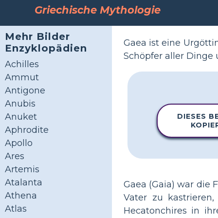
Griechische Mythologie
Mehr Bilder
Gaea ist eine Urgöttin
Enzyklopädien
Schöpfer aller Dinge
Achilles
Ammut
Antigone
Anubis
Anuket
DIESES BE
KOPIE
Aphrodite
Apollo
Ares
Artemis
Atalanta
Gaea (Gaia) war die 
Athena
Vater zu kastrieren
Atlas
Hecatonchires in ihr