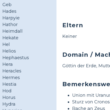
Geb
Hades
Harpyie
Eltern
Hathor
Heimdall
Keiner
Hekate
Hel
Helios
Domain / Mac
Hephaestus
Hera
Göttin der Erde, Mutt
Heracles
Hermes
Bemerkenswe
Hestia
Hod
Union mit Uranu
Horus
Sturz von Cronos
Hydra
Rache an Zeus