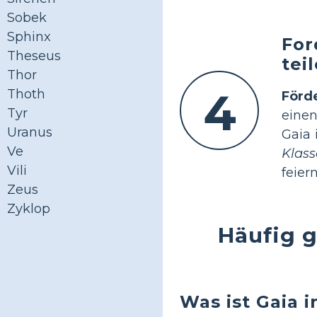
Sobek
Sphinx
For
Theseus
tei
Thor
4
Thoth
Förd
Tyr
einen
Uranus
Gaia 
Ve
Klas
Vili
feiern
Zeus
Zyklop
Häufig g
Was ist Gaia 