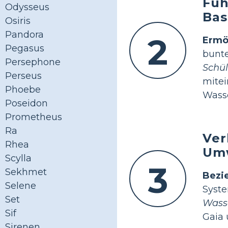
Füh
Odysseus
Bas
Osiris
Pandora
2
Ermö
Pegasus
bunt
Persephone
Schü
Perseus
mite
Phoebe
Wasse
Poseidon
Prometheus
Ra
Ver
Rhea
Umw
Scylla
3
Sekhmet
Bezi
Selene
Syst
Set
Wasse
Sif
Gaia 
Sirenen