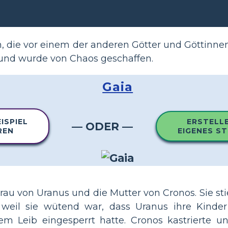
, die vor einem der anderen Götter und Göttinnen ex
 und wurde von Chaos geschaffen.
Gaia
ISPIEL
ERSTELLE
— ODER —
REN
EIGENES S
Frau von Uranus und die Mutter von Cronos. Sie st
, weil sie wütend war, dass Uranus ihre Kinde
em Leib eingesperrt hatte. Cronos kastrierte u