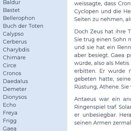
Baldur
weissagte, dass Cron
Bastet
Cyclopen und die Hec
Bellerophon
Seiten zu nehmen, als
Buch der Toten
Doch Zeus hat ihre T
Calypso
Sie trug einen Sohn
Cerberus
und sie hat ein Ren
Charybdis
aber besiegt. Gaea 
Chimäre
würde, also als Metis
Circe
erbitten. Er wurde 
Cronos
gebeten hatte, sein
Daedalus
Rüstung, Athene. Sie 
Demeter
Dionysos
Antaeus war ein and
Echo
Ringenspiel traf. So
Freya
er unbesiegbar. Her
Frigg
seinen Armen zerma
Gaea