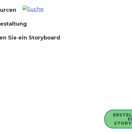
urcen
estaltung
len Sie ein Storyboard
ERSTEL
E
STORY