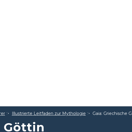
rer
Illustrierte Leitfaden zur Mythologie
Gaia: Griechische G
 Göttin