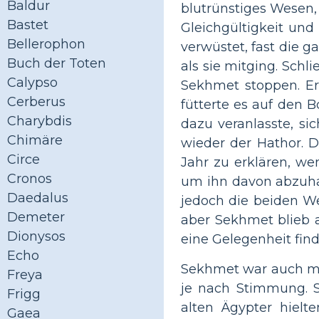
Baldur
blutrünstiges Wesen,
Bastet
Gleichgültigkeit und
Bellerophon
verwüstet, fast die g
Buch der Toten
als sie mitging. Schl
Calypso
Sekhmet stoppen. Er
Cerberus
fütterte es auf den B
Charybdis
dazu veranlasste, si
Chimäre
wieder der Hathor. 
Circe
Jahr zu erklären, we
Cronos
um ihn davon abzuhal
Daedalus
jedoch die beiden We
Demeter
aber Sekhmet blieb a
Dionysos
eine Gelegenheit fin
Echo
Sekhmet war auch mi
Freya
je nach Stimmung. S
Frigg
alten Ägypter hielte
Gaea