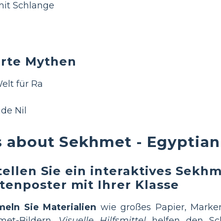
it Schlange
rte Mythen
elt für Ra
de Nil
 about Sekhmet - Egyptia
tellen Sie ein interaktives Sekhm
tenposter mit Ihrer Klasse
eln Sie Materialien
wie großes Papier, Marke
met-Bildern.
Visuelle Hilfsmittel
helfen den Sch