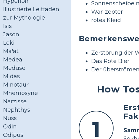
Hyperion
Sonnenscheibe m
Illustrierte Leitfaden
War-zepter
zur Mythologie
rotes Kleid
Isis
Jason
Bemerkenswe
Loki
Ma'at
Zerstörung der W
Medea
Das Rote Bier
Meduse
Der überströmen
Midas
Minotaur
How Tos
Mnemosyne
Narzisse
Ers
Nephthys
Fak
Nuss
1
Odin
Samm
Ödipus
Sekh