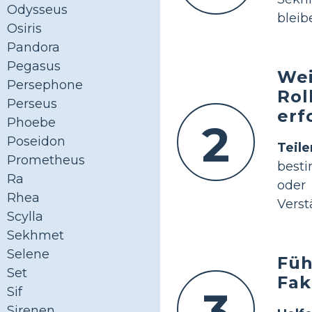
Odysseus
bleib
Osiris
Pandora
Pegasus
Wei
Persephone
Rol
Perseus
erf
Phoebe
2
Poseidon
Teil
Prometheus
best
Ra
oder
Rhea
Verst
Scylla
Sekhmet
Selene
Füh
Set
Fak
3
Sif
Sirenen