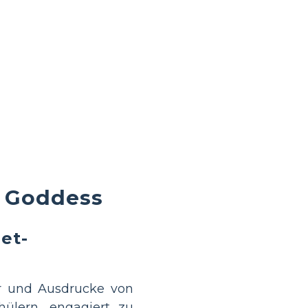
n Goddess
et-
r und Ausdrucke von
ülern, engagiert zu