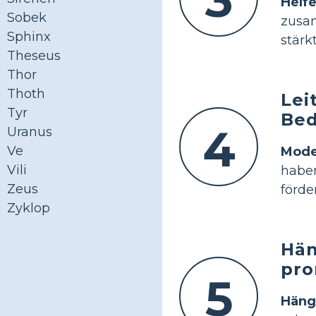
Hel
Sobek
zusam
Sphinx
stärk
Theseus
Thor
Thoth
Lei
Tyr
Bed
4
Uranus
Ve
Mode
Vili
habe
Zeus
förde
Zyklop
Hän
pro
5
Häng