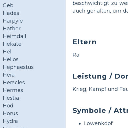
beschwichtigt zu wer
Geb
auch gehalten, um da
Hades
Harpyie
Hathor
Heimdall
Eltern
Hekate
Hel
Ra
Helios
Hephaestus
Hera
Leistung / Do
Heracles
Krieg, Kampf und Fe
Hermes
Hestia
Hod
Symbole / Att
Horus
Hydra
Löwenkopf