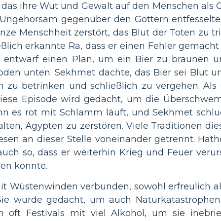
 das ihre Wut und Gewalt auf den Menschen als G
 Ungehorsam gegenüber den Göttern entfesselte.
anze Menschheit zerstört, das Blut der Toten zu t
ießlich erkannte Ra, dass er einen Fehler gemacht
 entwarf einen Plan, um ein Bier zu bräunen u
oden unten. Sekhmet dachte, das Bier sei Blut un
ch zu betrinken und schließlich zu vergehen. Als 
Diese Episode wird gedacht, um die Überschwe
nn es rot mit Schlamm läuft, und Sekhmet schlu
ten, Ägypten zu zerstören. Viele Traditionen di
sen an dieser Stelle voneinander getrennt. Hath
uch so, dass er weiterhin Krieg und Feuer veru
den konnte.
t Wüstenwinden verbunden, sowohl erfreulich 
ie wurde gedacht, um auch Naturkatastrophen
n oft Festivals mit viel Alkohol, um sie inebr