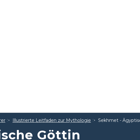
rer
Illustrierte Leitfaden zur Mythologie
Sekhmet - Ägyptis
sche Göttin