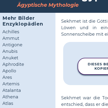
Ägyptische Mythologie
Mehr Bilder
Sekhmet ist die Gött
Enzyklopädien
Löwen und in eine
Achilles
Sonnenscheibe mit ei
Ammut
Antigone
Anubis
Anuket
Aphrodite
DIESES BE
KOPIE
Apollo
Ares
Artemis
Atalanta
Athena
Sekhmet war die Toc
Atlas
entschied, dass er d