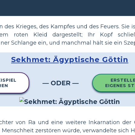
in des Krieges, des Kampfes und des Feuers. Sie i
m roten Kleid dargestellt; Ihr Kopf schlie
ner Schlange ein, und manchmal hält sie ein Szep
Sekhmet: Ägyptische Göttin
ISPIEL
ERSTELLE
— ODER —
REN
EIGENES S
hter von Ra und eine weitere Inkarnation der G
ie Menschheit zerstören würde, verwandelte sich H