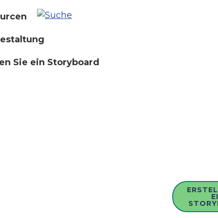
urcen
estaltung
len Sie ein Storyboard
ERSTEL
E
STORY