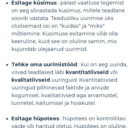
Esitage küsimus
: pärast vaatluse tegemist
on aeg sõnastada küsimus, millele teadlane
soovib vastata. Teadusliku uurimise üks
olulisemaid osi on "kuidas" ja "miks"
mõtlemine. Küsimuse esitamine võib olla
keeruline, kuid see on oluline samm, mis
kujundab ülejäänud uurimist.
Tehke oma uurimistööd
: kui on aeg uurida,
viivad teadlased läbi
kvantitatiivseid
või
kvalitatiivseid
uuringuid. Kvantitatiivsed
uuringud põhinevad faktide ja arvude
kogumisel, kvalitatiivsed aga arvamustel,
tunnetel, käitumisel ja hoiakutel.
Esitage hüpotees
: hüpotees on kontrollitav
väide või haritud oletus. Hüpotees on oluline,