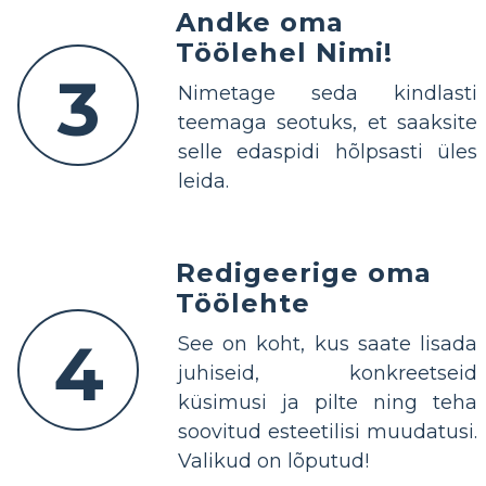
Andke oma
Töölehel Nimi!
3
Nimetage seda kindlasti
teemaga seotuks, et saaksite
selle edaspidi hõlpsasti üles
leida.
Redigeerige oma
Töölehte
4
See on koht, kus saate lisada
juhiseid, konkreetseid
küsimusi ja pilte ning teha
soovitud esteetilisi muudatusi.
Valikud on lõputud!