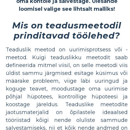
oma kontole ja salvestage. Ülesande
loomisel valige see lihtsalt malliks!
Mis on teadusmeetodil
prinditavad töölehed?
Teaduslik meetod on uurimisprotsess või -
meetod. Kuigi teaduslikku meetodit saab
defineerida mitmel viisil, on selle meetodi viis
üldist sammu järgmised: esitage küsimus või
määrake probleem, viige läbi uuringud ja
koguge teavet, moodustage oma uurimise
põhjal hüpotees, kontrollige hüpoteesi ja
koostage järeldus. Teaduslike meetodite
jaotusmaterjalid on õpilastele ideaalsed
tööriistad kõigi nende oluliste sammude
salvestamiseks, nii et kõik nende andmed on