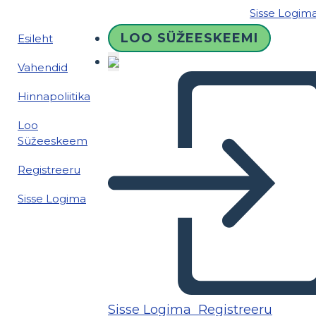
Sisse Logim
LOO SÜŽEESKEEMI
Esileht
Vahendid
Hinnapoliitika
Loo
Süžeeskeem
Registreeru
Sisse Logima
Sisse Logima
Registreeru