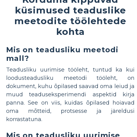
küsimused teaduslike
meetodite töölehtede
kohta
Mis on teadusliku meetodi
mall?
Teadusliku uurimise tööleht, tuntud ka kui
loodusteadusliku meetodi tööleht, on
dokument, kuhu õpilased saavad oma leiud ja
muud teaduseksperimendi aspektid kirja
panna. See on viis, kuidas õpilased hoiavad
oma mõtteid, protsesse ja järeldusi
korrastatuna.
Mis on teadusliku uurimise