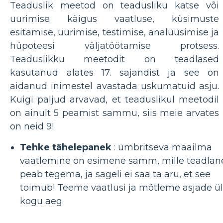
Teaduslik meetod on teadusliku katse või
uurimise käigus vaatluse, küsimuste
esitamise, uurimise, testimise, analüüsimise ja
hüpoteesi väljatöötamise protsess.
Teaduslikku meetodit on teadlased
kasutanud alates 17. sajandist ja see on
aidanud inimestel avastada uskumatuid asju.
Kuigi paljud arvavad, et teaduslikul meetodil
on ainult 5 peamist sammu, siis meie arvates
on neid 9!
Tehke tähelepanek
: ümbritseva maailma
vaatlemine on esimene samm, mille teadlan
peab tegema, ja sageli ei saa ta aru, et see
toimub! Teeme vaatlusi ja mõtleme asjade ü
kogu aeg.