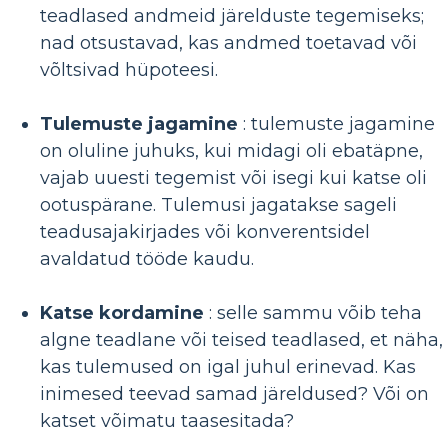
teadlased andmeid järelduste tegemiseks;
nad otsustavad, kas andmed toetavad või
võltsivad hüpoteesi.
Tulemuste jagamine
: tulemuste jagamine
on oluline juhuks, kui midagi oli ebatäpne,
vajab uuesti tegemist või isegi kui katse oli
ootuspärane. Tulemusi jagatakse sageli
teadusajakirjades või konverentsidel
avaldatud tööde kaudu.
Katse kordamine
: selle sammu võib teha
algne teadlane või teised teadlased, et näha,
kas tulemused on igal juhul erinevad. Kas
inimesed teevad samad järeldused? Või on
katset võimatu taasesitada?