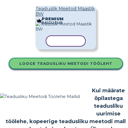
Teaduslik Meetod Maastik
BW
PREMIUM
PAIGUTUS
KOPEERI MALL
LOOGE TEADUSLIKU MEETODI TÖÖLEHT
Kui määrate
õpilastega
teadusliku
uurimise
töölehe, kopeerige teadusliku meetodi mall