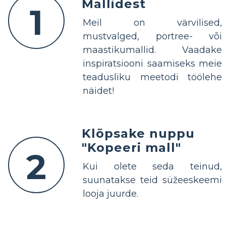
Mallidest
1
Meil on värvilised,
mustvalged, portree- või
maastikumallid. Vaadake
inspiratsiooni saamiseks meie
teadusliku meetodi töölehe
näidet!
Klõpsake nuppu
"Kopeeri mall"
2
Kui olete seda teinud,
suunatakse teid süžeeskeemi
looja juurde.