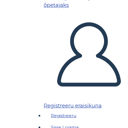
õpetajaks
Registreeru eraisikuna
Registreeru
Sisse Logima