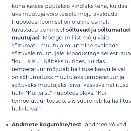
kuna katses püütakse kindlaks teha, kuidas
üks muutuja võib teisele mõju avaldada.
Hüpoteesi loomisel on oluline esmalt
tuvastada uurimisel
sõltuvad ja sõltumatud
muutujad
. Mõelge, millist mõju võib
sõltumatu muutuja muutmine avaldada
sõltuvale muutujale. Moodustage sellest laus
"kui ... siis ...". Näiteks uurides, kuidas
temperatuur mõjutab hallituse kasvu leival,
on sõltumatuks muutujaks temperatuur ja
sõltuvaks muutujaks leival kasvava hallituse
hulk. "Kui...siis..." hüpotees oleks: "Kui
temperatuur tõuseb, siis suureneb ka hallitu
hulk leival."
Andmete kogumine/test
: andmed võivad