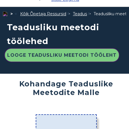
Kõik Õpetaja Ressursid
Teadus
Teadusliku meeto
Teadusliku meetodi
töölehed
LOOGE TEADUSLIKU MEETODI TÖÖLEHT
Kohandage Teaduslike
Meetodite Malle