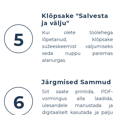
Klõpsake "Salvesta
ja välju"
5
Kui olete töölehega
lõpetanud, klõpsake
süžeeskeemist väljumiseks
seda nuppu paremas
alanurgas.
Järgmised Sammud
Siit saate printida, PDF-
6
vormingus alla laadida,
ülesandele manustada ja
digitaalselt kasutada ja palju