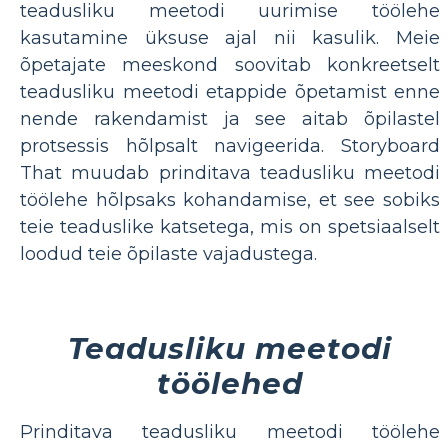
teadusliku meetodi uurimise töölehe
kasutamine üksuse ajal nii kasulik. Meie
õpetajate meeskond soovitab konkreetselt
teadusliku meetodi etappide õpetamist enne
nende rakendamist ja see aitab õpilastel
protsessis hõlpsalt navigeerida. Storyboard
That muudab prinditava teadusliku meetodi
töölehe hõlpsaks kohandamise, et see sobiks
teie teaduslike katsetega, mis on spetsiaalselt
loodud teie õpilaste vajadustega.
Teadusliku meetodi
töölehed
Prinditava teadusliku meetodi töölehe