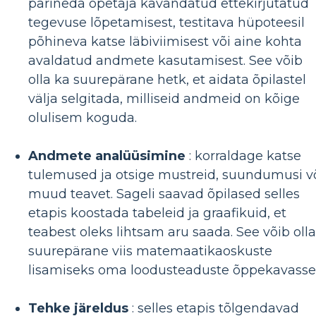
pärineda õpetaja kavandatud ettekirjutatud
tegevuse lõpetamisest, testitava hüpoteesil
põhineva katse läbiviimisest või aine kohta
avaldatud andmete kasutamisest. See võib
olla ka suurepärane hetk, et aidata õpilastel
välja selgitada, milliseid andmeid on kõige
olulisem koguda.
Andmete analüüsimine
: korraldage katse
tulemused ja otsige mustreid, suundumusi v
muud teavet. Sageli saavad õpilased selles
etapis koostada tabeleid ja graafikuid, et
teabest oleks lihtsam aru saada. See võib olla
suurepärane viis matemaatikaoskuste
lisamiseks oma loodusteaduste õppekavasse
Tehke järeldus
: selles etapis tõlgendavad