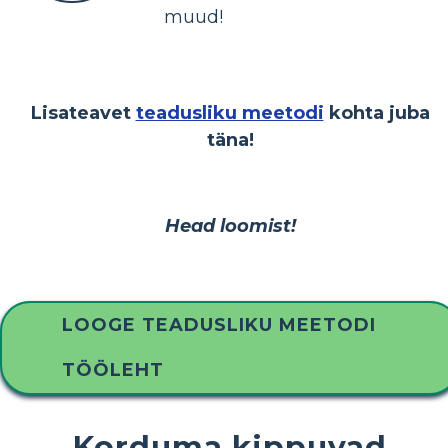
muud!
Lisateavet
teadusliku meetodi
kohta juba
täna!
Head loomist!
LOOGE TEADUSLIKU MEETODI
TÖÖLEHT
Korduma kippuvad