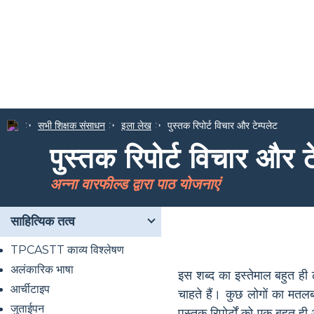
सभी शिक्षक संसाधन
इला लेख
पुस्तक रिपोर्ट विचार और टेम्पलेट
पुस्तक रिपोर्ट विचार और ट
अन्ना वारफील्ड द्वारा पाठ योजनाएं
साहित्यिक तत्व
TPCASTT काव्य विश्लेषण
अलंकारिक भाषा
इस शब्द का इस्तेमाल बहुत ही
आर्चीटाइप
चाहते हैं। कुछ लोगों का मत
जुताईपन
पुस्तक रिपोर्टों को एक बहुत ह