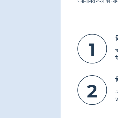
समायोजित करने की अधि
व
1
छ
द
व
2
अ
छ