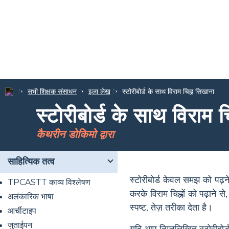
सभी शिक्षक संसाधन
इला लेख
स्टोरीबोर्ड के साथ विराम चिह्न सिखाना
स्टोरीबोर्ड के साथ विराम 
कैथरीन डोकिमो द्वारा
साहित्यिक तत्व
स्टोरीबोर्ड केवल समझ को पढ़ने
TPCASTT काव्य विश्लेषण
करके विराम चिह्नों को पढ़ान
अलंकारिक भाषा
स्पष्ट, तेज़ तरीका देता है।
आर्चीटाइप
जुताईपन