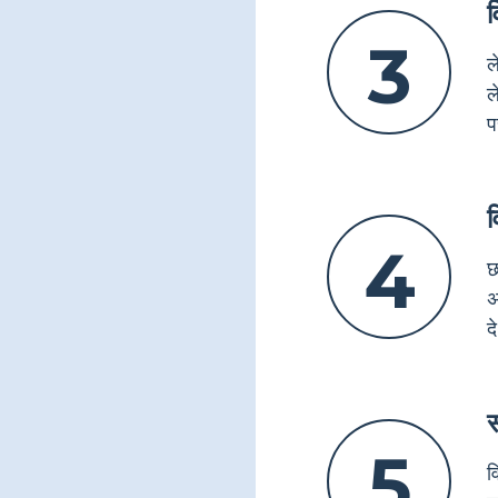
व
3
ल
ल
प
व
4
छ
अ
द
स
5
व