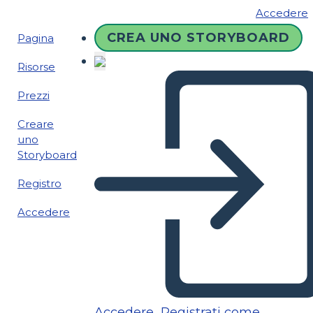
Accedere
CREA UNO STORYBOARD
Pagina
Risorse
Prezzi
Creare
uno
Storyboard
Registro
Accedere
Accedere
Registrati come