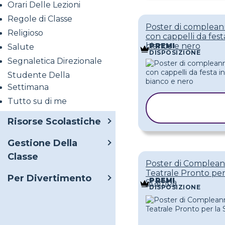
Orari Delle Lezioni
Regole di Classe
Poster di complea
Religioso
con cappelli da fest
bianco e nero
PREMI
Salute
DISPOSIZIONE
Segnaletica Direzionale
Studente Della
Settimana
Tutto su di me
COPIA
MODELLO
Risorse Scolastiche
Gestione Della
Classe
Poster di Complea
Teatrale Pronto per
Per Divertimento
PREMI
Stampa
DISPOSIZIONE