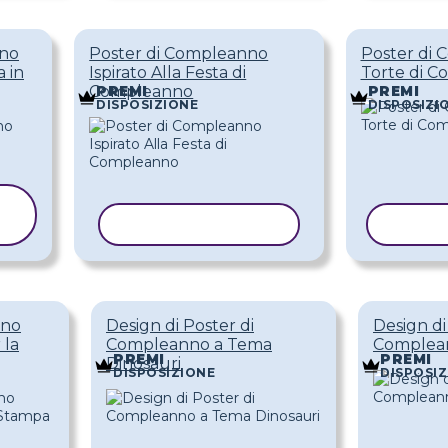
nno
Poster di Compleanno
Poster di
a in
Ispirato Alla Festa di
Torte di 
Compleanno
PREMI
PREMI
DISPOSIZIONE
DISPOSIZI
COPIA MODELLO
COPI
nno
Design di Poster di
Design di
 la
Compleanno a Tema
Complea
PREMI
PREMI
Dinosauri
DISPOSIZIONE
DISPOSIZ