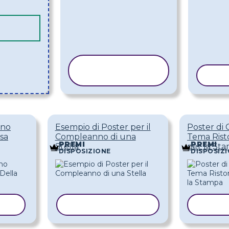
COPIA
MODELLO
COP
nno
Esempio di Poster per il
Poster di
sa
Compleanno di una
Tema Rist
PREMI
PREMI
Stella
per la St
DISPOSIZIONE
DISPOSIZ
LLO
COPIA MODELLO
COPI