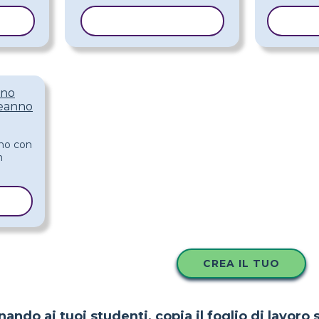
LLO
COPIA MODELLO
COPI
nno
leanno
LO
CREA IL TUO
nando ai tuoi studenti, copia il foglio di lavoro