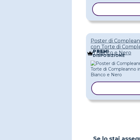
COPIA MODE
Poster di Complea
con Torte di Comp
PREMI
in Bianco e Nero
DISPOSIZIONE
COPIA MODEL
Se lo stai asseg