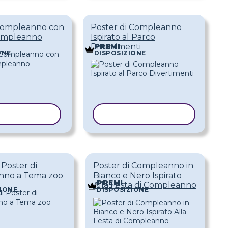
 Compleanno con
Poster di Compleanno
Compleanno
Ispirato al Parco
Divertimenti
PREMI
ONE
DISPOSIZIONE
A MODELLO
COPIA MODELLO
 Poster di
Poster di Compleanno in
nno a Tema zoo
Bianco e Nero Ispirato
PREMI
Alla Festa di Compleanno
IONE
DISPOSIZIONE