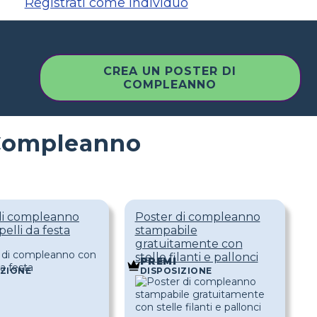
Registrati come individuo
CREA UN POSTER DI
COMPLEANNO
 Compleanno
di compleanno
Poster di compleanno
elli da festa
stampabile
gratuitamente con
stelle filanti e pallonci
PREMI
IZIONE
DISPOSIZIONE