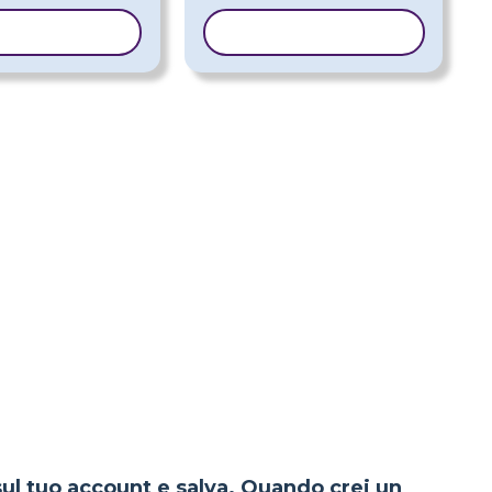
A MODELLO
COPIA MODELLO
 sul tuo account e salva. Quando crei un