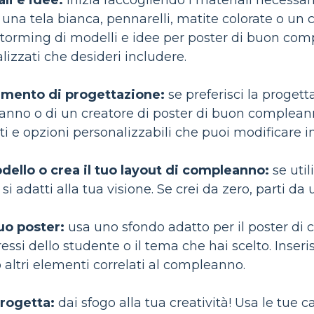
li e idee:
inizia raccogliendo i materiali necessar
una tela bianca, pennarelli, matite colorate o un
storming di modelli e idee per poster di buon comp
izzati che desideri includere.
rumento di progettazione:
se preferisci la progetta
anno o di un creatore di poster di buon compleann
ti e opzioni personalizzabili che puoi modificare i
ello o crea il tuo layout di compleanno:
se uti
i adatti alla tua visione. Se crei da zero, parti da
tuo poster:
usa uno sfondo adatto per il poster di
eressi dello studente o il tema che hai scelto. Inse
o altri elementi correlati al compleanno.
progetta:
dai sfogo alla tua creatività! Usa le tue 