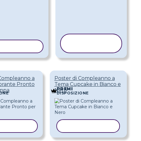
COPIA
IA MODELLO
MODELLO
 Compleanno a
Poster di Compleanno a
orante Pronto
Tema Cupcake in Bianco e
PREMI
ampa
Nero
IONE
DISPOSIZIONE
A MODELLO
COPIA MODELLO