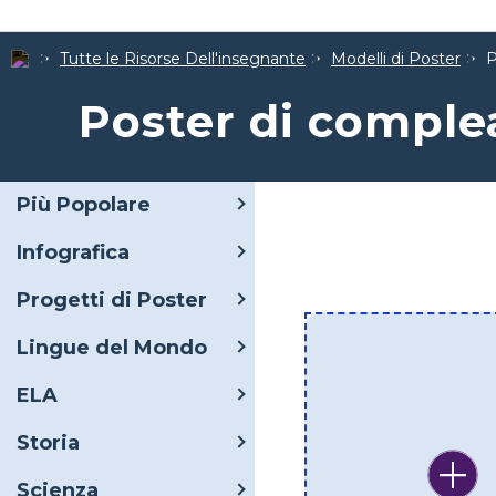
Tutte le Risorse Dell'insegnante
Modelli di Poster
P
Poster di compl
Più Popolare
Infografica
Progetti di Poster
Lingue del Mondo
ELA
Storia
Scienza