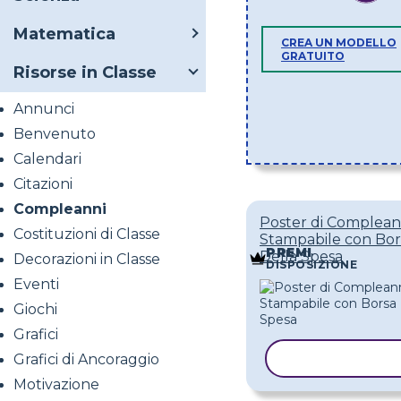
Matematica
CREA UN MODELLO
GRATUITO
Risorse in Classe
Annunci
Benvenuto
Calendari
Citazioni
Compleanni
Poster di Complea
Costituzioni di Classe
Stampabile con Bor
PREMI
Della Spesa
Decorazioni in Classe
DISPOSIZIONE
Eventi
Giochi
Grafici
Grafici di Ancoraggio
COPIA MODE
Motivazione