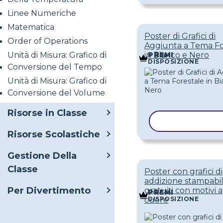
Linee Numeriche
Matematica
Poster di Grafici di
Order of Operations
Aggiunta a Tema Fo
Unità di Misura: Grafico di
in Bianco e Nero
PREMI
DISPOSIZIONE
Conversione del Tempo
Unità di Misura: Grafico di
Conversione del Volume
Risorse in Classe
COPIA MODE
Risorse Scolastiche
Gestione Della
Classe
Poster con grafici di
addizione stampabil
Per Divertimento
gratuiti con motivi a
PREMI
DISPOSIZIONE
cuore