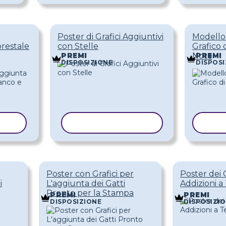
Poster di Grafici Aggiuntivi
Modello 
restale
con Stelle
Grafico 
Note
PREMI
PREMI
DISPOSIZIONE
DISPOSI
LLO
COPIA MODELLO
COP
Poster con Grafici per
Poster dei G
i
L'aggiunta dei Gatti
Addizioni 
Pronto per la Stampa
PREMI
PREMI
DISPOSIZIONE
DISPOSIZI