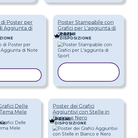
di Poster per
Poster Stampabile con
di Aggiunta di
Grafici per L'aggiunta di
Sport
PREMI
ZIONE
DISPOSIZIONE
COPIA
IA MODELLO
MODELLO
rafici Delle
Poster dei Grafici
a Tema Mele
Aggiuntivi con Stelle in
Bianco e Nero
PREMI
ONE
DISPOSIZIONE