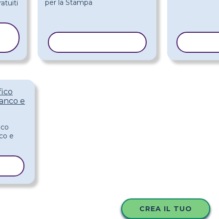
COPIA MODELLO
COPIA
fico
ianco e
LLO
CREA IL TUO