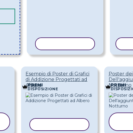
COPIA MODELLO
COP
Esempio di Poster di Grafici
Poster dei 
di Addizione Progettati ad
Dell'aggiu
Albero
Notturno
PREMI
PREMI
DISPOSIZIONE
DISPOSIZ
C
COPIA MODELLO
MO