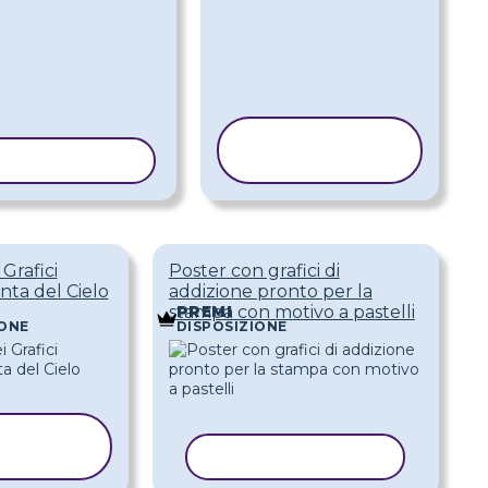
COPIA
IA MODELLO
MODELLO
Grafici
Poster con grafici di
nta del Cielo
addizione pronto per la
stampa con motivo a pastelli
PREMI
IONE
DISPOSIZIONE
OPIA
DELLO
COPIA MODELLO