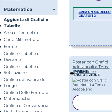
Matematica
CREA UN MODELLO
GRATUITO
Aggiunta di Grafici e
Tabelle
Area e Perimetro
Carta Millimetrata
Forme
Grafici e Tabelle di
Divisione
Poster con Grafici
Grafici e Tabelle di
Addizionali a Tema
Arcobaleno
PREMI
Sottrazione
DISPOSIZIONE
Grafico del Valore del
Luogo
Grafico Delle Formule
Matematiche
COPIA
MODELLO
Grafico di Conversione
Della Temperatura