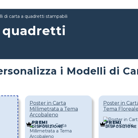
i di carta a quadretti stampabili
a quadretti
rsonalizza i Modelli di Ca
Poster in Carta
Poster in Cart
Millimetrata a Tema
Tema Floreal
Arcobaleno
PREMI
PREMI
DISPOSIZIONE
DISPOSIZIONE