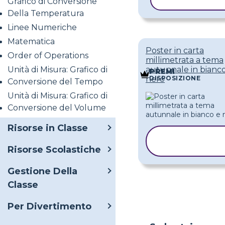
COPIA MODE
Grafico di Conversione
Della Temperatura
Linee Numeriche
Matematica
Poster in carta
Order of Operations
millimetrata a tema
Unità di Misura: Grafico di
autunnale in bianc
PREMI
DISPOSIZIONE
nero
Conversione del Tempo
Unità di Misura: Grafico di
Conversione del Volume
Risorse in Classe
COPIA
MODELLO
Risorse Scolastiche
Gestione Della
Classe
Per Divertimento