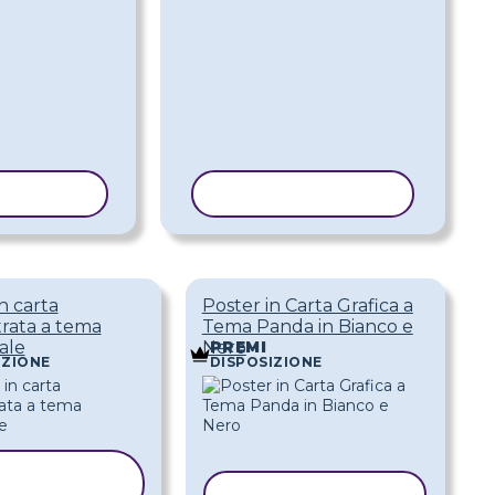
MODELLO
COPIA MODELLO
n carta
Poster in Carta Grafica a
trata a tema
Tema Panda in Bianco e
ale
Nero
PREMI
IZIONE
DISPOSIZIONE
COPIA