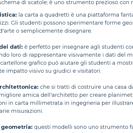
schema di scatole; è uno strumento prezioso con m
istica:
la carta a quadretti è una piattaforma fantast
hizzi. Gli studenti possono sperimentare forme geo
d'arte o semplicemente disegnare.
dei dati:
è perfetto per insegnare agli studenti come
ndo loro di rappresentare visivamente i dati del m
cartellone grafico può aiutare gli studenti a mostra
e impatto visivo su giudici e visitatori.
rchitettonica:
che si tratti di costruire una casa d
migliore amica dell'architetto per creare planimetr
oni in carta millimetrata in ingegneria per illustrar
arie misurazioni.
 geometria:
questi modelli sono uno strumento fa