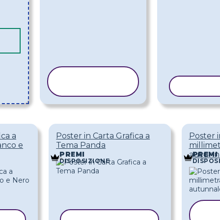
COPIA
MODELLO
COPIA 
ica a
Poster in Carta Grafica a
Poster i
anco e
Tema Panda
millime
autunn
PREMI
PREMI
DISPOSIZIONE
DISPOS