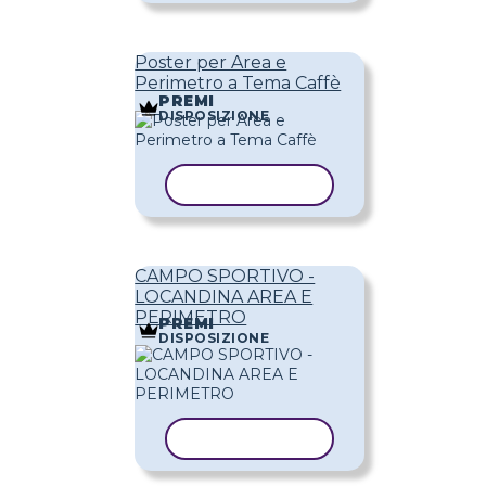
Poster per Area e
Perimetro a Tema Caffè
PREMI
DISPOSIZIONE
COPIA MODELLO
CAMPO SPORTIVO -
LOCANDINA AREA E
PERIMETRO
PREMI
DISPOSIZIONE
COPIA MODELLO