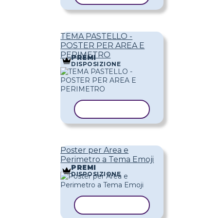
TEMA PASTELLO -
POSTER PER AREA E
PERIMETRO
PREMI
DISPOSIZIONE
COPIA MODELLO
Poster per Area e
Perimetro a Tema Emoji
PREMI
DISPOSIZIONE
COPIA MODELLO