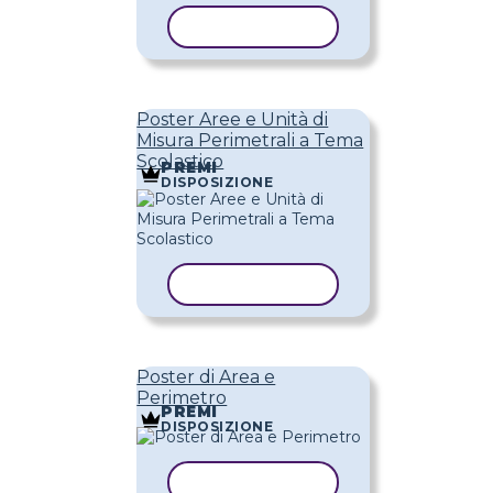
COPIA MODELLO
Poster Aree e Unità di
Misura Perimetrali a Tema
Scolastico
PREMI
DISPOSIZIONE
COPIA MODELLO
Poster di Area e
Perimetro
PREMI
DISPOSIZIONE
COPIA MODELLO