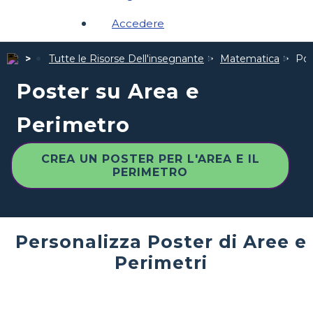
Accedere
Tutte le Risorse Dell'insegnante
Matematica
Pos
Poster su Area e
Perimetro
CREA UN POSTER PER L'AREA E IL
PERIMETRO
Personalizza Poster di Aree e
Perimetri