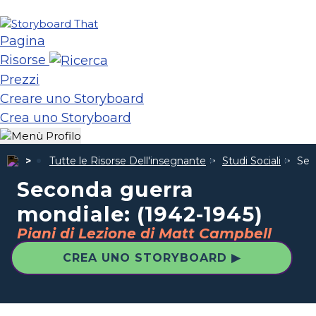
Pagina
Risorse
Prezzi
Creare uno Storyboard
Crea uno Storyboard
Tutte le Risorse Dell'insegnante
Studi Sociali
Sec
Seconda guerra
mondiale: (1942-1945)
Piani di Lezione di Matt Campbell
CREA UNO STORYBOARD ▶