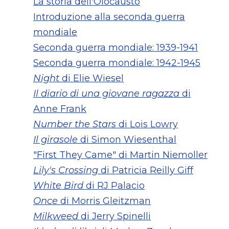
La storia dell'Olocausto
Introduzione alla seconda guerra
mondiale
Seconda guerra mondiale: 1939-1941
Seconda guerra mondiale: 1942-1945
Night
di Elie Wiesel
Il diario di una giovane ragazza
di
Anne Frank
Number the Stars
di Lois Lowry
Il girasole
di Simon Wiesenthal
"First They Came" di Martin Niemoller
Lily's Crossing
di Patricia Reilly Giff
White Bird
di RJ Palacio
Once
di Morris Gleitzman
Milkweed
di Jerry Spinelli