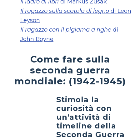
Il ladro di libri
di Markus Zusak
Il ragazzo sulla scatola di legno
di Leon
Leyson
Il ragazzo con il pigiama a righe
di
John Boyne
Come fare sulla
seconda guerra
mondiale: (1942-1945)
Stimola la
curiosità con
un'attività di
timeline della
Seconda Guerra