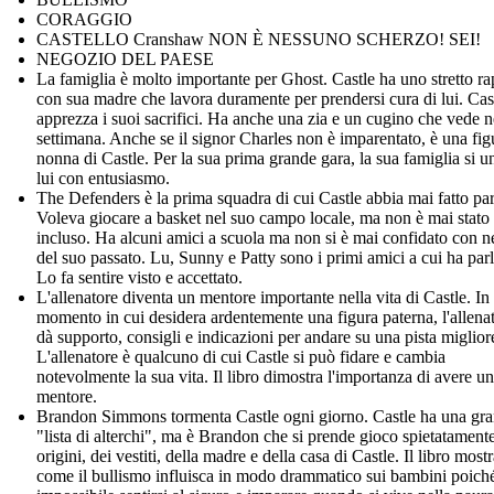
CORAGGIO
CASTELLO Cranshaw NON È NESSUNO SCHERZO! SEI!
NEGOZIO DEL PAESE
La famiglia è molto importante per Ghost. Castle ha uno stretto r
con sua madre che lavora duramente per prendersi cura di lui. Cas
apprezza i suoi sacrifici. Ha anche una zia e un cugino che vede n
settimana. Anche se il signor Charles non è imparentato, è una fig
nonna di Castle. Per la sua prima grande gara, la sua famiglia si u
lui con entusiasmo.
The Defenders è la prima squadra di cui Castle abbia mai fatto par
Voleva giocare a basket nel suo campo locale, ma non è mai stato
incluso. Ha alcuni amici a scuola ma non si è mai confidato con 
del suo passato. Lu, Sunny e Patty sono i primi amici a cui ha parl
Lo fa sentire visto e accettato.
L'allenatore diventa un mentore importante nella vita di Castle. In
momento in cui desidera ardentemente una figura paterna, l'allenat
dà supporto, consigli e indicazioni per andare su una pista miglior
L'allenatore è qualcuno di cui Castle si può fidare e cambia
notevolmente la sua vita. Il libro dimostra l'importanza di avere un
mentore.
Brandon Simmons tormenta Castle ogni giorno. Castle ha una gr
"lista di alterchi", ma è Brandon che si prende gioco spietatamente
origini, dei vestiti, della madre e della casa di Castle. Il libro most
come il bullismo influisca in modo drammatico sui bambini poich