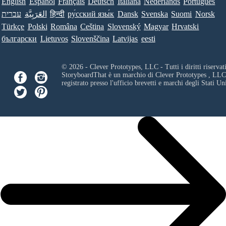
English
Español
Français
Deutsch
Italiana
Nederlands
Português
עברית
العَرَبِيَّة
हिन्दी
ру́сский язы́к
Dansk
Svenska
Suomi
Norsk
Türkçe
Polski
Româna
Ceština
Slovenský
Magyar
Hrvatski
български
Lietuvos
Slovenščina
Latvijas
eesti
© 2026 - Clever Prototypes, LLC - Tutti i diritti riservati
StoryboardThat è un marchio di
Clever Prototypes , LLC
registrato presso l'ufficio brevetti e marchi degli Stati Uni