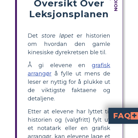
Oversikt Over
Leksjonsplanen
Det
store løpet
er historien
om hvordan den gamle
kinesiske dyrekretsen ble til.
Å gi elevene en
grafisk
arrangør
å fylle ut mens de
leser er nyttig for å plukke ut
de viktigste faktaene og
detaljene.
Etter at elevene har lyttet til
FAQ
historien og (valgfritt) fylt ut
Kan historier hjelpe elevene t
Ja, historier gir ofte elevene innsikt i en kultur som er l
Hvordan kan natur
Hver kultur rundt om i verden bruker mytologi for å forklare det uforklarlige.
et notatark eller en grafisk
arrangør, kan elevene lage et