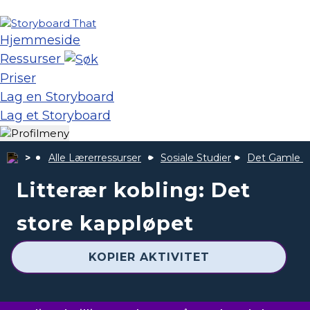
Hjemmeside
Ressurser
Priser
Lag en Storyboard
Lag et Storyboard
Alle Lærerressurser
Sosiale Studier
Det Gamle K
Litterær kobling: Det
store kappløpet
KOPIER AKTIVITET