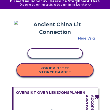
Bli med millioner av lærere på Storyboard That.
Opprett en gratis utdanningskonto
✨
Flere Valg
KOPIER AKTIVITET
KOPIER DETTE
STORYBOARDET
OVERSIKT OVER LEKSJONSPLANEN