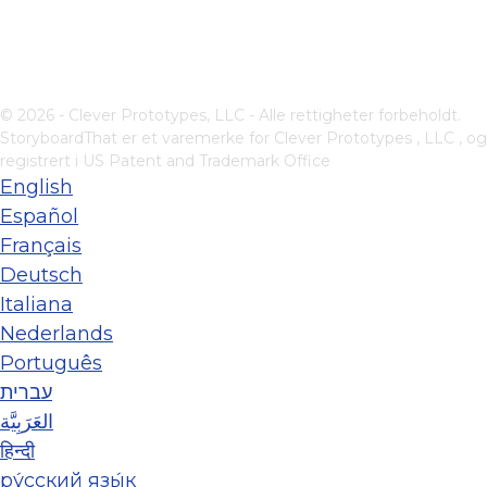
© 2026 - Clever Prototypes, LLC - Alle rettigheter forbeholdt.
StoryboardThat er et varemerke for
Clever Prototypes , LLC
, og
registrert i US Patent and Trademark Office
English
Español
Français
Deutsch
Italiana
Nederlands
Português
עברית
العَرَبِيَّة
हिन्दी
ру́сский язы́к