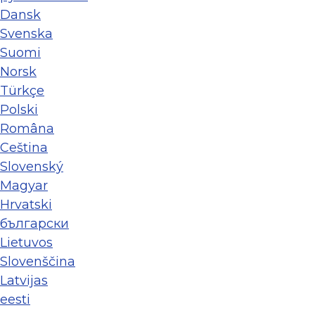
Dansk
Svenska
Suomi
Norsk
Türkçe
Polski
Româna
Ceština
Slovenský
Magyar
Hrvatski
български
Lietuvos
Slovenščina
Latvijas
eesti