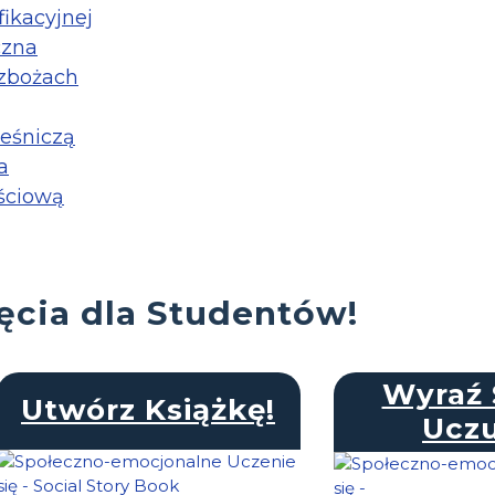
ikacyjnej
czna
 zbożach
ieśniczą
a
ościową
ęcia dla Studentów!
Wyraź 
Utwórz Książkę!
Uczu