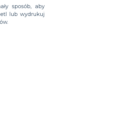
ały sposób, aby
ietl lub wydrukuj
iów.