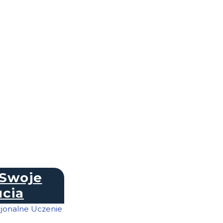
Swoje
cia