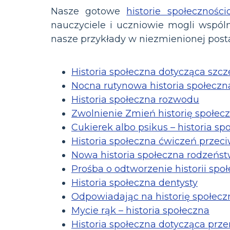
Nasze gotowe
historie społecznośc
nauczyciele i uczniowie mogli wspóln
nasze przykłady w niezmienionej postac
Historia społeczna dotycząca szc
Nocna rutynowa historia społeczn
Historia społeczna rozwodu
Zwolnienie Zmień historię społec
Cukierek albo psikus – historia sp
Historia społeczna ćwiczeń prze
Nowa historia społeczna rodzeńs
Prośba o odtworzenie historii spo
Historia społeczna dentysty
Odpowiadając na historię społecz
Mycie rąk – historia społeczna
Historia społeczna dotycząca prz