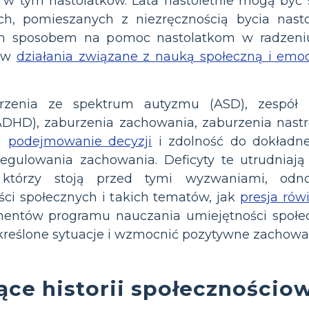
 w tym nastolatków. Lata nastoletnie mogą być
ch, pomieszanych z niezręcznością bycia nastol
m sposobem na pomoc nastolatkom w radzeniu
ę w
działania związane z nauką społeczną i emo
urzenia ze spektrum autyzmu (ASD), zespół 
DHD), zaburzenia zachowania, zaburzenia nastro
ku
podejmowanie decyzji
i zdolność do dokładne
regulowania zachowania. Deficyty te utrudniaj
 którzy stoją przed tymi wyzwaniami, odno
ci społecznych i takich tematów, jak
presja rów
ementów programu nauczania umiejętności społe
reślone sytuacje i wzmocnić pozytywne zachowa
ące historii społecznościo