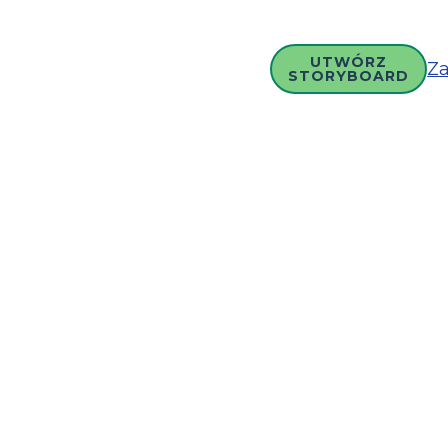
UTWÓRZ
Za
STORYBOARD