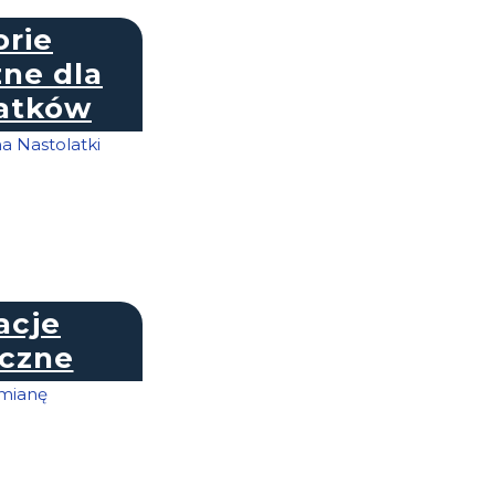
orie
ne dla
atków
acje
czne