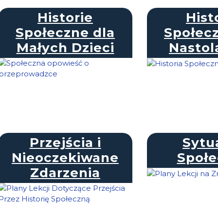
Historie
Hist
Społeczne dla
Społecz
Małych Dzieci
Nastol
Przejścia i
Sytu
Nieoczekiwane
Społe
Zdarzenia