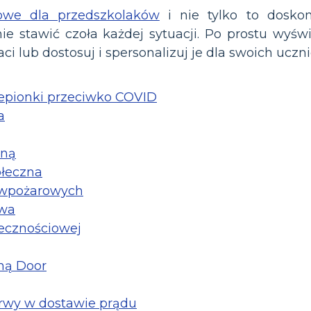
iowe dla przedszkolaków
i nie tylko to doskon
ie stawić czoła każdej sytuacji. Po prostu wyśw
i lub dostosuj i spersonalizuj je dla swoich uczn
zepionki przeciwko COVID
a
zną
ołeczna
ciwpożarowych
twa
łecznościowej
ną Door
erwy w dostawie prądu