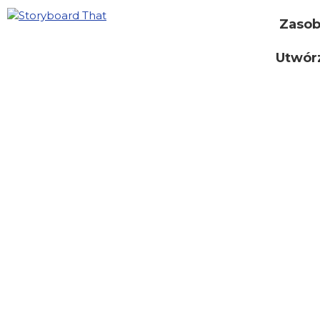
Zaso
Utwór