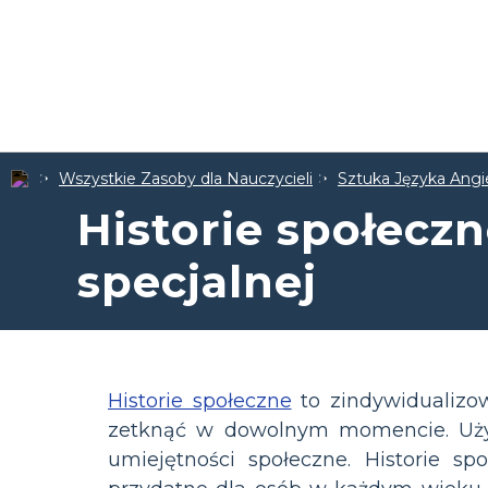
Wszystkie Zasoby dla Nauczycieli
Sztuka Języka Angi
Historie społeczn
specjalnej
Historie społeczne
to zindywidualizow
zetknąć w dowolnym momencie. Używa
umiejętności społeczne. Historie s