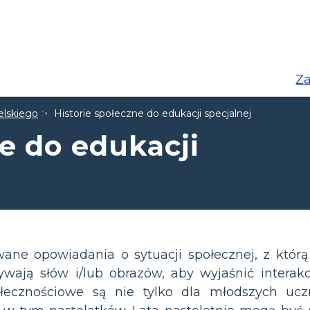
Za
elskiego
Historie społeczne do edukacji specjalnej
e do edukacji
ane opowiadania o sytuacji społecznej, z którą
ją słów i/lub obrazów, aby wyjaśnić interakc
połecznościowe są nie tylko dla młodszych u