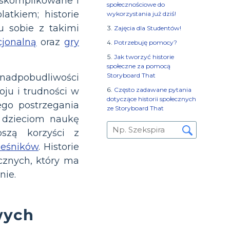
 skomplikowane i
społecznościowe do
atkiem; historie
wykorzystania już dziś!
 sobie z takimi
Zajęcia dla Studentów!
cjonalną
oraz
gry
Potrzebuję pomocy?
Jak tworzyć historie
społeczne za pomocą
Storyboard That
nadpobudliwości
ju i trudności w
Często zadawane pytania
dotyczące historii społecznych
go postrzegania
ze Storyboard That
ą dzieciom naukę
szą korzyści z
ieśników
. Historie
cznych, który ma
nie.
wych