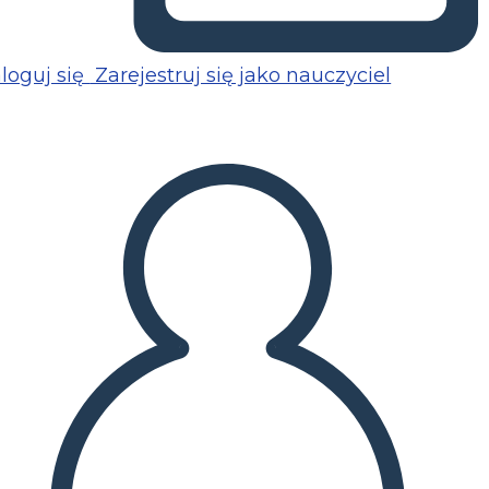
loguj się
Zarejestruj się jako nauczyciel