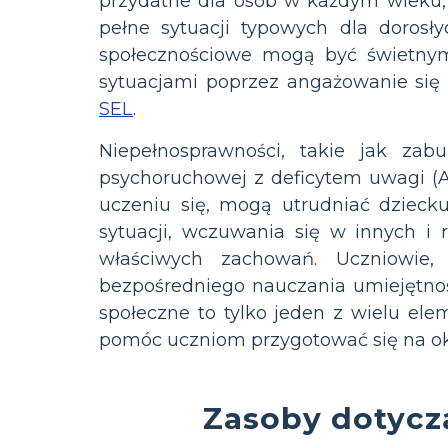
przydatne dla osób w każdym wieku,
pełne sytuacji typowych dla dorosły
społecznościowe mogą być świetny
sytuacjami poprzez angażowanie si
SEL
.
Niepełnosprawności, takie jak zab
psychoruchowej z deficytem uwagi (A
uczeniu się, mogą utrudniać dziec
sytuacji, wczuwania się w innych i 
właściwych zachowań. Uczniowie,
bezpośredniego nauczania umiejętnoś
społeczne to tylko jeden z wielu el
pomóc uczniom przygotować się na ok
Zasoby dotycz