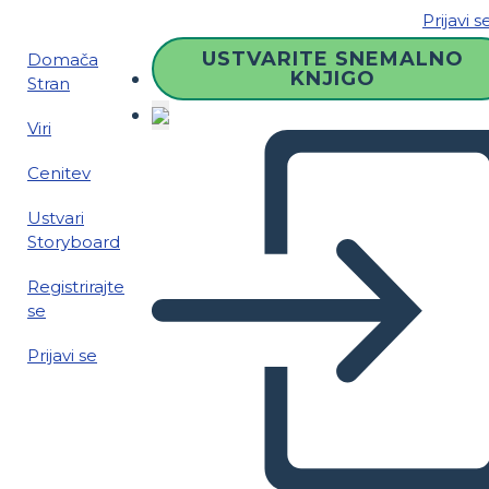
Prijavi s
USTVARITE SNEMALNO
Domača
KNJIGO
Stran
Viri
Cenitev
Ustvari
Storyboard
Registrirajte
se
Prijavi se