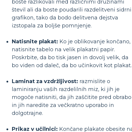
boste razlikovali med različnimi družinami
števil ali da boste poudarili razdelitveni sidrni
grafikon, tako da bodo delitvena dejstva
izstopala za boljše pomnjenje.
Natisnite plakat:
Ko je oblikovanje končano,
natisnite tabelo na velik plakatni papir.
Poskrbite, da bo tisk jasen in dovolj velik, da
bo viden od daleč, da bo učinkovit kot plakat.
Laminat za vzdržljivost:
razmislite o
laminiranju vaših razdelilnih miz, ki jih je
mogoče natisniti, da jih zaščitite pred obrabo
in jih naredite za večkratno uporabo in
dolgotrajne.
Prikaz v učilnici:
Končane plakate obesite n