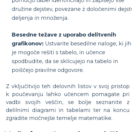
pomočjo tabel identificirajo in zapišejo vse
družine dejstev, povezane z določenimi dejst
deljenja in množenja.
Besedne težave z uporabo delitvenih
grafikonov:
Ustvarite besedilne naloge, ki jih
je mogoče rešiti s tabelo, in učence
spodbudite, da se sklicujejo na tabelo in
poiščejo pravilne odgovore.
Z vključitvijo teh delovnih listov v svoj pristop
k poučevanju lahko učencem pomagate pri
vadbi svojih veščin, se bolje seznanite z
delilnimi diagrami in tabelami ter na koncu
zgradite močnejše temelje matematike.