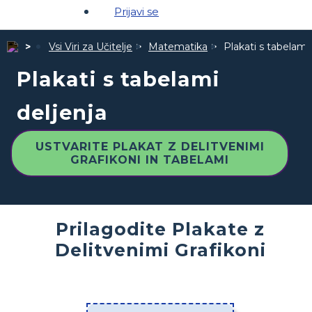
Prijavi se
Vsi Viri za Učitelje
Matematika
Plakati s tabelami 
Plakati s tabelami
deljenja
USTVARITE PLAKAT Z DELITVENIMI
GRAFIKONI IN TABELAMI
Prilagodite Plakate z
Delitvenimi Grafikoni