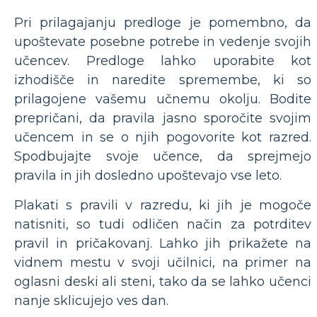
Pri prilagajanju predloge je pomembno, da
upoštevate posebne potrebe in vedenje svojih
učencev. Predloge lahko uporabite kot
izhodišče in naredite spremembe, ki so
prilagojene vašemu učnemu okolju. Bodite
prepričani, da pravila jasno sporočite svojim
učencem in se o njih pogovorite kot razred.
Spodbujajte svoje učence, da sprejmejo
pravila in jih dosledno upoštevajo vse leto.
Plakati s pravili v razredu, ki jih je mogoče
natisniti, so tudi odličen način za potrditev
pravil in pričakovanj. Lahko jih prikažete na
vidnem mestu v svoji učilnici, na primer na
oglasni deski ali steni, tako da se lahko učenci
nanje sklicujejo ves dan.