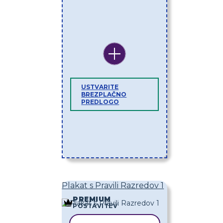
USTVARITE
BREZPLAČNO
PREDLOGO
Plakat s Pravili Razredov 1
PREMIUM
POSTAVITEV