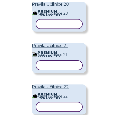
Pravila Učilnice 20
PREMIUM
POSTAVITEV
KOPIRAJ PREDLOGO
Pravila Učilnice 21
PREMIUM
POSTAVITEV
KOPIRAJ PREDLOGO
Pravila Učilnice 22
PREMIUM
POSTAVITEV
KOPIRAJ PREDLOGO