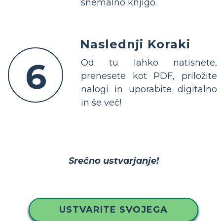
snemalno knjigo.
Naslednji Koraki
6
Od tu lahko natisnete,
prenesete kot PDF, priložite
nalogi in uporabite digitalno
in še več!
Srečno ustvarjanje!
USTVARITE SVOJEGA