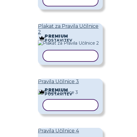
KOPIRAJ PREDLOGO
Plakat za Pravila Učilnice
2
PREMIUM
POSTAVITEV
KOPIRAJ PREDLOGO
Pravila Učilnice 3
PREMIUM
POSTAVITEV
KOPIRAJ PREDLOGO
Pravila Učilnice 4