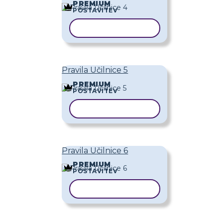
PREMIUM
POSTAVITEV
KOPIRAJ PREDLOGO
Pravila Učilnice 5
PREMIUM
POSTAVITEV
KOPIRAJ PREDLOGO
Pravila Učilnice 6
PREMIUM
POSTAVITEV
KOPIRAJ PREDLOGO