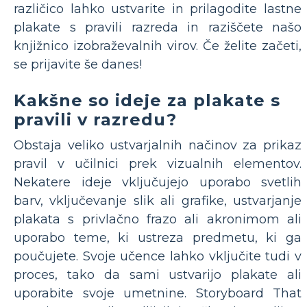
različico lahko ustvarite in prilagodite lastne
plakate s pravili razreda in raziščete našo
knjižnico izobraževalnih virov. Če želite začeti,
se prijavite še danes!
Kakšne so ideje za plakate s
pravili v razredu?
Obstaja veliko ustvarjalnih načinov za prikaz
pravil v učilnici prek vizualnih elementov.
Nekatere ideje vključujejo uporabo svetlih
barv, vključevanje slik ali grafike, ustvarjanje
plakata s privlačno frazo ali akronimom ali
uporabo teme, ki ustreza predmetu, ki ga
poučujete. Svoje učence lahko vključite tudi v
proces, tako da sami ustvarijo plakate ali
uporabite svoje umetnine. Storyboard That