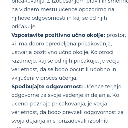
pričakovanja. Z izobešanjem pravil in smerni
na vidnem mestu učence opozorimo na
njihove odgovornosti in kaj se od njih
pričakuje.
Vzpostavite pozitivno učno okolje:
prostor,
ki ima dobro opredeljena pričakovanja,
ustvarja pozitivno učno okolje. Ko otroci
razumejo, kaj se od njih pričakuje, je večja
verjetnost, da se bodo počutili udobno in
vključeni v proces učenja.
Spodbujajte odgovornost:
Učence terjajo
odgovorne za svoje vedenje in dejanja. Ko
učenci poznajo pričakovanja, je večja
verjetnost, da bodo prevzeli odgovornost za
svoja dejanja in si prizadevali izpolniti