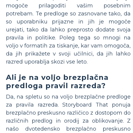
mogoče prilagoditi vašim posebnim
potrebam. Te predloge so zasnovane tako, da
so uporabniku prijazne in jih je mogoče
urejati, tako da lahko preprosto dodate svoja
pravila in politike. Poleg tega so mnogi na
voljo v formatih za tiskanje, kar vam omogoča,
da jih prikažete v svoji učilnici, da jih lahko
razred uporablja skozi vse leto.
Ali je na voljo brezplačna
predloga pravil razreda?
Da, na spletu so na voljo brezplačne predloge
za pravila razreda. Storyboard That ponuja
brezplačno preskusno različico z dostopom do
različnih predlog in orodij za oblikovanje. Z
našo dvotedensko brezplačno preskusno