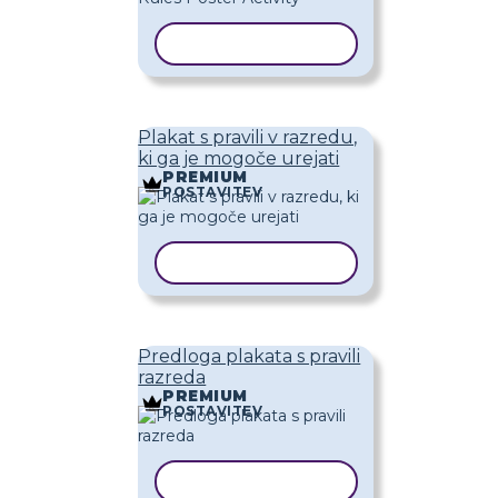
KOPIRAJ PREDLOGO
Plakat s pravili v razredu,
ki ga je mogoče urejati
PREMIUM
POSTAVITEV
KOPIRAJ PREDLOGO
Predloga plakata s pravili
razreda
PREMIUM
POSTAVITEV
KOPIRAJ PREDLOGO