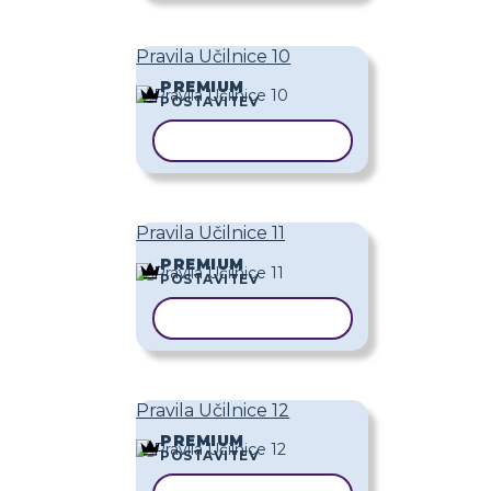
Pravila Učilnice 10
PREMIUM
POSTAVITEV
KOPIRAJ PREDLOGO
Pravila Učilnice 11
PREMIUM
POSTAVITEV
KOPIRAJ PREDLOGO
Pravila Učilnice 12
PREMIUM
POSTAVITEV