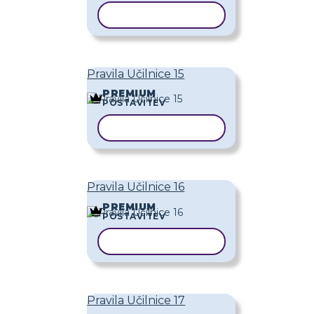
KOPIRAJ PREDLOGO
Pravila Učilnice 15
PREMIUM
POSTAVITEV
KOPIRAJ PREDLOGO
Pravila Učilnice 16
PREMIUM
POSTAVITEV
KOPIRAJ PREDLOGO
Pravila Učilnice 17