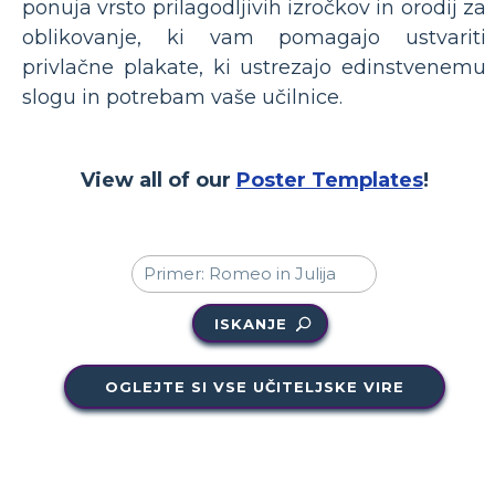
ponuja vrsto prilagodljivih izročkov in orodij za
oblikovanje, ki vam pomagajo ustvariti
privlačne plakate, ki ustrezajo edinstvenemu
slogu in potrebam vaše učilnice.
View all of our
Poster Templates
!
ISKANJE
OGLEJTE SI VSE UČITELJSKE VIRE