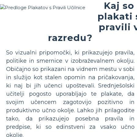
Kaj so
plakati 
pravili 
razredu?
So vizualni pripomočki, ki prikazujejo pravila,
politike in smernice v izobraževalnem okolju.
Običajno so prikazani na vidnem mestu v sobi
in služijo kot stalen opomin na pričakovanja,
ki naj bi jih učenci upoštevali. Srednješolski
učitelji pogosto uporabljajo te plakate, da
svojim učencem zagotovijo pozitivno in
produktivno učno okolje. Lahko jih prilagodite
tako, da prikazujejo posebna pravila in
predpise, ki so edinstveni za vsako učno
okolje.