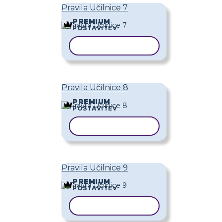
Pravila Učilnice 7
PREMIUM
POSTAVITEV
KOPIRAJ PREDLOGO
Pravila Učilnice 8
PREMIUM
POSTAVITEV
KOPIRAJ PREDLOGO
Pravila Učilnice 9
PREMIUM
POSTAVITEV
KOPIRAJ PREDLOGO