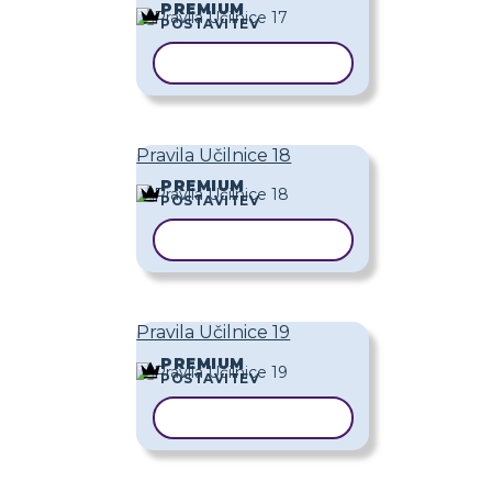
PREMIUM
POSTAVITEV
KOPIRAJ PREDLOGO
Pravila Učilnice 18
PREMIUM
POSTAVITEV
KOPIRAJ PREDLOGO
Pravila Učilnice 19
PREMIUM
POSTAVITEV
KOPIRAJ PREDLOGO