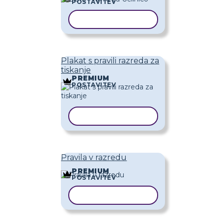
POSTAVITEV
KOPIRAJ PREDLOGO
Plakat s pravili razreda za
tiskanje
PREMIUM
POSTAVITEV
KOPIRAJ PREDLOGO
Pravila v razredu
PREMIUM
POSTAVITEV
KOPIRAJ PREDLOGO