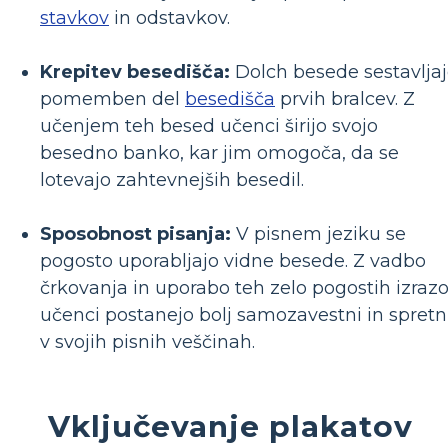
stavkov
in odstavkov.
Krepitev besedišča:
Dolch besede sestavlja
pomemben del
besedišča
prvih bralcev. Z
učenjem teh besed učenci širijo svojo
besedno banko, kar jim omogoča, da se
lotevajo zahtevnejših besedil.
Sposobnost pisanja:
V pisnem jeziku se
pogosto uporabljajo vidne besede. Z vadbo
črkovanja in uporabo teh zelo pogostih izraz
učenci postanejo bolj samozavestni in spretn
v svojih pisnih veščinah.
Vključevanje plakatov