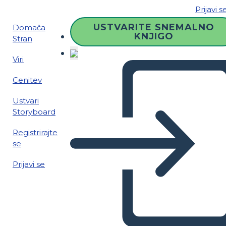
Prijavi s
USTVARITE SNEMALNO
Domača
KNJIGO
Stran
Viri
Cenitev
Ustvari
Storyboard
Registrirajte
se
Prijavi se