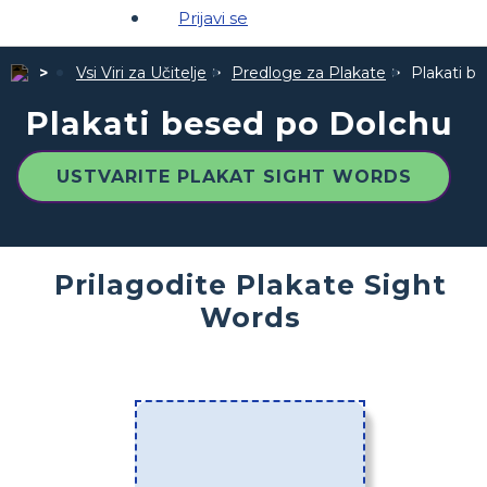
Prijavi se
Vsi Viri za Učitelje
Predloge za Plakate
Plakati b
Plakati besed po Dolchu
USTVARITE PLAKAT SIGHT WORDS
Prilagodite Plakate Sight
Words