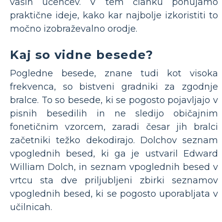
vaših učencev. V tem članku ponujamo
praktične ideje, kako kar najbolje izkoristiti to
močno izobraževalno orodje.
Kaj so vidne besede?
Pogledne besede, znane tudi kot visoka
frekvenca, so bistveni gradniki za zgodnje
bralce. To so besede, ki se pogosto pojavljajo v
pisnih besedilih in ne sledijo običajnim
fonetičnim vzorcem, zaradi česar jih bralci
začetniki težko dekodirajo. Dolchov seznam
vpoglednih besed, ki ga je ustvaril Edward
William Dolch, in seznam vpoglednih besed v
vrtcu sta dve priljubljeni zbirki seznamov
vpoglednih besed, ki se pogosto uporabljata v
učilnicah.