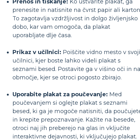
Prenos in tiskanje:
Ko ustvarite plakat, ga
prenesite in natisnite na čvrst papir ali karton
To zagotavlja vzdržljivost in dolgo življenjsko
dobo, kar vam omogoča, da plakat
uporabljate dlje časa.
Prikaz v učilnici:
Poiščite vidno mesto v svoj
učilnici, kjer boste lahko videli plakat s
seznami besed. Postavite ga v višino oči in n
območje, kjer se otroci pogosto zbirajo.
Uporabite plakat za poučevanje:
Med
poučevanjem si oglejte plakat s seznami
besed, ki ga je mogoče natisniti, da poučujet
in krepite prepoznavanje. Kažite na besede,
otroci naj jih preberejo na glas in vključite
interaktivne dejavnosti, ki vključujejo plakat.