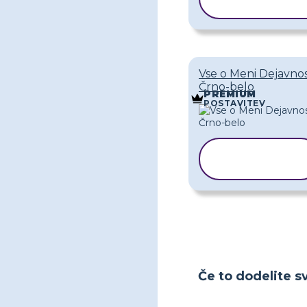
PREDLOG
Vse o Meni Dejavno
Črno-belo
PREMIUM
POSTAVITEV
KOPIRAJ
PREDLOGO
Če to dodelite sv