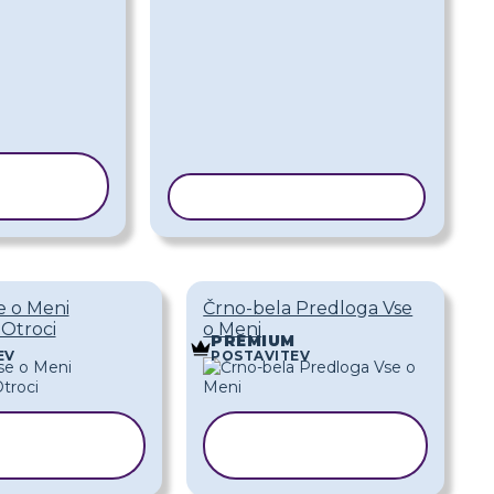
RAJ
LOGO
KOPIRAJ PREDLOGO
e o Meni
Črno-bela Predloga Vse
 Otroci
o Meni
PREMIUM
EV
POSTAVITEV
OPIRAJ
KOPIRAJ
EDLOGO
PREDLOGO