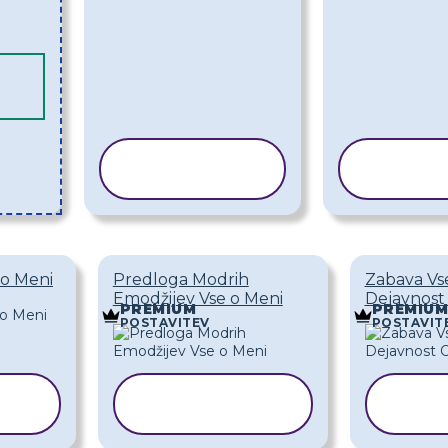
KOPIRAJ
KOPI
PREDLOGO
PRED
 o Meni
Predloga Modrih
Zabava Vs
Emodžijev Vse o Meni
Dejavnost
PREMIUM
PREMIUM
POSTAVITEV
POSTAVIT
KOPIRAJ
K
O
PREDLOGO
PR