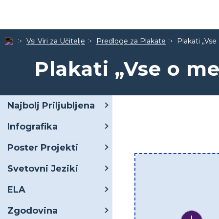
Vsi Viri za Učitelje
Predloge za Plakate
Plakati „Vse
Plakati „Vse o me
Najbolj Priljubljena
Infografika
Poster Projekti
Svetovni Jeziki
ELA
Zgodovina