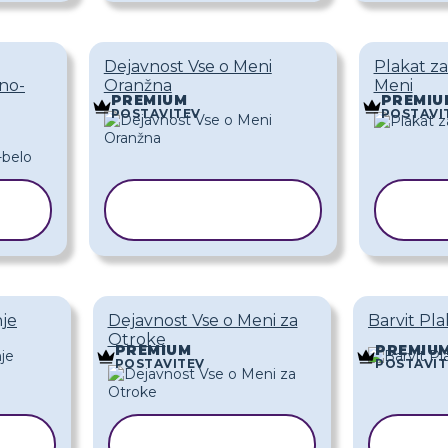
Dejavnost Vse o Meni
Plakat za
rno-
Oranžna
Meni
PREMIUM
PREMIU
POSTAVITEV
POSTAVI
KOPIRAJ
PREDLOGO
P
nje
Dejavnost Vse o Meni za
Barvit Pla
Otroke
PREMIUM
PREMIU
POSTAVITEV
POSTAVIT
KOPIRAJ
KO