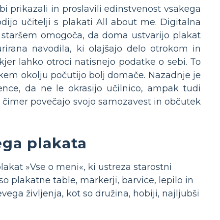
bi prikazali in proslavili edinstvenost vsakega
dijo učitelji s plakati All about me. Digitalna
im staršem omogoča, da doma ustvarijo plakat
rirana navodila, ki olajšajo delo otrokom in
 kjer lahko otroci natisnejo podatke o sebi. To
kem okolju počutijo bolj domače. Nazadnje je
ence, da ne le okrasijo učilnico, ampak tudi
 čimer povečajo svojo samozavest in občutek
ega plakata
lakat »Vse o meni«, ki ustreza starostni
so plakatne table, markerji, barvice, lepilo in
ega življenja, kot so družina, hobiji, najljubši