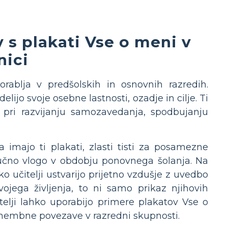
 s plakati Vse o meni v
nici
orablja v predšolskih in osnovnih razredih.
lijo svoje osebne lastnosti, ozadje in cilje. Ti
 pri razvijanju samozavedanja, spodbujanju
imajo ti plakati, zlasti tisti za posamezne
ljučno vlogo v obdobju ponovnega šolanja. Na
hko učitelji ustvarijo prijetno vzdušje z uvedbo
ojega življenja, to ni samo prikaz njihovih
telji lahko uporabijo primere plakatov Vse o
membne povezave v razredni skupnosti.