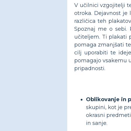
V učilnici vzgojitelji
otroka. Dejavnost je 
različica teh plakat
Spoznaj me o sebi. P
učiteljem. Ti plakati 
pomaga zmanjšati tes
cilj uporabiti te id
pomagajo vsakemu uče
pripadnosti.
Oblikovanje in p
skupini, kot je pr
okrasni predmeti.
in sanje.