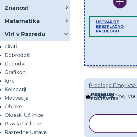
Znanost
Matematika
USTVARITE
BREZPLAČNO
PREDLOGO
Viri v Razredu
Citati
Dobrodošli
Dogodki
Grafikoni
Igre
Predloga Emoji Vse
Koledarji
PREMIUM
Motivacija
POSTAVITEV
Objave
Okraski Učilnice
KOPIRAJ
Pravila Učilnice
PREDLOG
Razredne Ustave