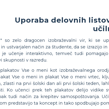
Uporaba delovnih listov
učil
" so zelo dragocen izobraževalni vir, ki se up
n ustvarjalen način za študente, da se izrazijo in de
 je učenje interaktivno, temveč tudi pomagajo
vi skupnosti v razredu.
lakatov Vse o meni kot izobraževalnega orodja 
plakat Vse o meni in plakat Vse o meni vrtec, k
 zlasti na prvi šolski dan ali prvi šolski teden, la
i. Ko učenci prek teh plakatov delijo vidike sv
mpak tudi način za krepitev samospoštovanja. Uči
om predstavijo ta koncept in tako spodbujajo po