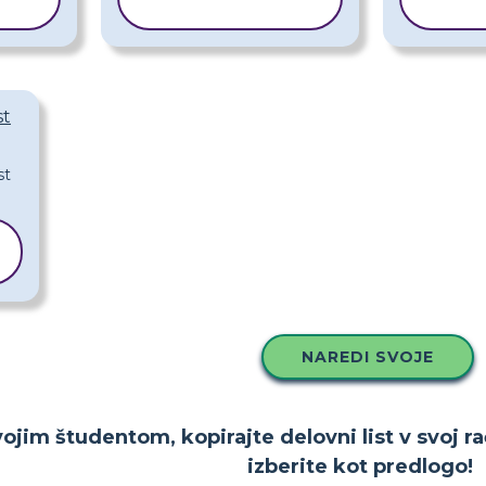
O
PREDLOGO
PR
st
NAREDI SVOJE
ojim študentom, kopirajte delovni list v svoj ra
izberite kot predlogo!