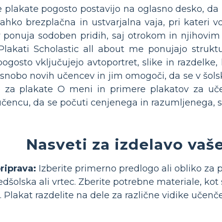
 te plakate pogosto postavijo na oglasno desko, da 
lahko brezplačna in ustvarjalna vaja, pri kateri vo
ov ponuja sodoben pridih, saj otrokom in njihov
lakati Scholastic all about me ponujajo struktu
pogosto vključujejo avtoportret, slike in razdelke,
nobo novih učencev in jim omogoči, da se v šols
eje za plakate O meni in primere plakatov za uč
ncu, da se počuti cenjenega in razumljenega, s
Nasveti za izdelavo vaš
riprava:
Izberite primerno predlogo ali obliko za p
edšolska ali vrtec. Zberite potrebne materiale, kot 
 Plakat razdelite na dele za različne vidike učenčev