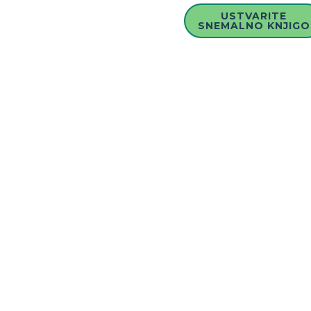
USTVARITE
SNEMALNO KNJIGO