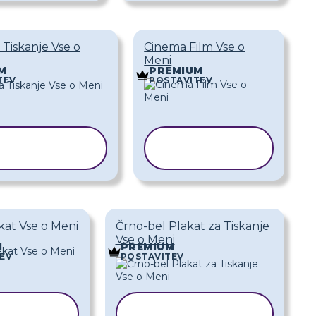
 Tiskanje Vse o
Cinema Film Vse o
Meni
M
PREMIUM
TEV
POSTAVITEV
KOPIRAJ
KOPIRAJ
REDLOGO
PREDLOGO
kat Vse o Meni
Črno-bel Plakat za Tiskanje
Vse o Meni
M
PREMIUM
EV
POSTAVITEV
PIRAJ
KOPIRAJ