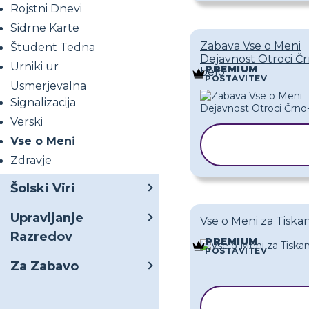
Rojstni Dnevi
Sidrne Karte
Zabava Vse o Meni
Študent Tedna
Dejavnost Otroci Č
Urniki ur
PREMIUM
belo
POSTAVITEV
Usmerjevalna
Signalizacija
Verski
KOPIRAJ
Vse o Meni
PREDLOGO
Zdravje
Šolski Viri
Upravljanje
Vse o Meni za Tiska
Razredov
PREMIUM
POSTAVITEV
Za Zabavo
KOPIRAJ