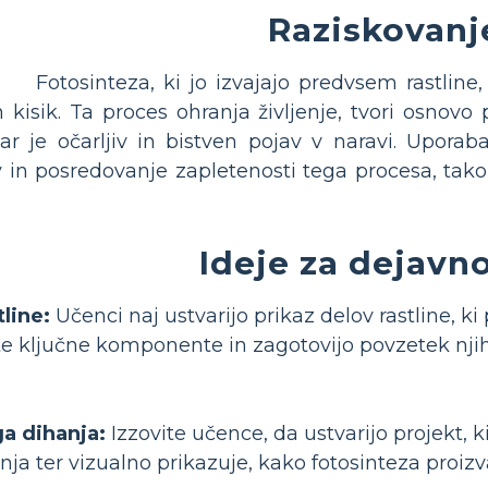
Raziskovanj
Fotosinteza, ki jo izvajajo predvsem rastline
 kisik. Ta proces ohranja življenje, tvori osnov
ar je očarljiv in bistven pojav v naravi. Uporab
v in posredovanje zapletenosti tega procesa, tako
Ideje za dejavno
tline:
Učenci naj ustvarijo prikaz delov rastline, ki 
e ključne komponente in zagotovijo povzetek njihov
ga dihanja:
Izzovite učence, da ustvarijo projekt,
nja ter vizualno prikazuje, kako fotosinteza proizva