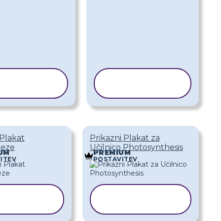
KOPIRAJ
KOPIRAJ
REDLOGO
PREDLOGO
 Plakat
Prikazni Plakat za
teze
Učilnico Photosynthesis
UM
PREMIUM
ITEV
POSTAVITEV
KOPIRAJ
KOPIRAJ
REDLOGO
PREDLOGO