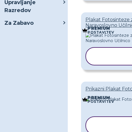
Upravljanje
Razredov
Plakat Fotosinteze 
Za Zabavo
Naravoslovno Učiln
PREMIUM
POSTAVITEV
KOPIRAJ
PREDLOGO
Prikazni Plakat Fot
PREMIUM
POSTAVITEV
KOPIRAJ
PREDLOG