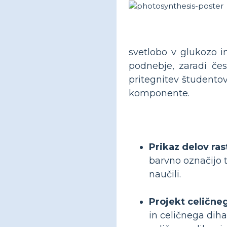
svetlobo v glukozo in
podnebje, zaradi čes
pritegnitev študento
komponente.
Prikaz delov ras
barvno označijo t
naučili.
Projekt celične
in celičnega diha