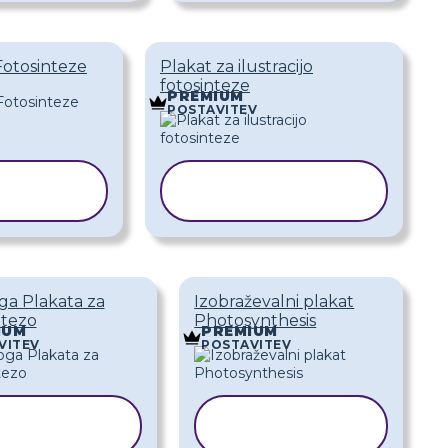
Fotosinteze
Plakat za ilustracijo
fotosinteze
PREMIUM
POSTAVITEV
RAJ
KOPIRAJ
LOGO
PREDLOGO
ga Plakata za
Izobraževalni plakat
ntezo
Photosynthesis
IUM
PREMIUM
VITEV
POSTAVITEV
KOPIRAJ
KOPIRAJ
PREDLOGO
PREDLOGO