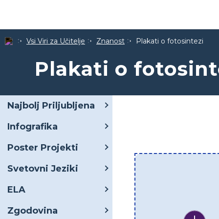
Vsi Viri za Učitelje
Znanost
Plakati o fotosintezi
Plakati o fotosint
Najbolj Priljubljena
Infografika
Poster Projekti
Svetovni Jeziki
ELA
Zgodovina