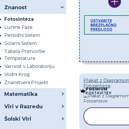
Znanost
Fotosinteza
USTVARITE
BREZPLAČNO
Lunine Faze
PREDLOGO
Periodni Sistem
Solarni Sistem
Tabela Pretvorbe
Temperature
Varnost v Laboratoriju
Vodni Krog
Plakat z Diagramo
Znanstveni Projekt
Fotosinteze
PREMIUM
POSTAVITEV
Matematika
Viri v Razredu
KOPIRAJ
Šolski Viri
PREDLOG