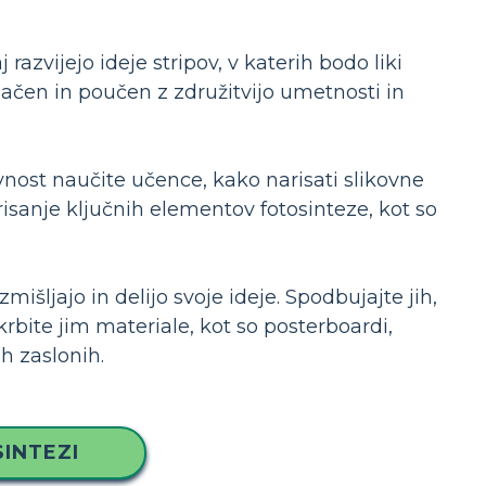
razvijejo ideje stripov, v katerih bodo liki
rivlačen in poučen z združitvijo umetnosti in
nost naučite učence, kako narisati slikovne
risanje ključnih elementov fotosinteze, kot so
mišljajo in delijo svoje ideje. Spodbujajte jih,
krbite jim materiale, kot so posterboardi,
h zaslonih.
INTEZI