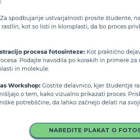
.
Za spodbujanje ustvarjalnosti prosite študente, naj 
 rastlin, kot so listi in kloroplasti, da bo proces p
ustracijo procesa fotosinteze:
Kot praktično dejav
procesa. Podajte navodila po korakih in primere za 
oplasti in molekule.
eas Workshop:
Gostite delavnico, kjer študentje raz
išljajo o tem, kako vizualno prikazati proces. Pris
iške potrebščine, da lahko začnejo delati na svoji
NAREDITE PLAKAT O FOTOS