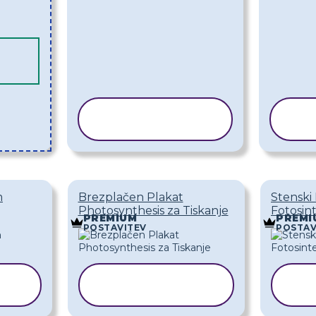
KOPIRAJ
PREDLOGO
P
m
Brezplačen Plakat
Stenski
Photosynthesis za Tiskanje
Fotosin
PREMIUM
PREMI
POSTAVITEV
POSTAV
KOPIRAJ
O
PREDLOGO
P