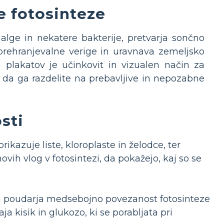
e fotosinteze
, alge in nekatere bakterije, pretvarja sončno
o prehranjevalne verige in uravnava zemeljsko
a plakatov je učinkovit in vizualen način za
 da ga razdelite na prebavljive in nepozabne
sti
prikazuje liste, kloroplaste in želodce, ter
ih vlog v fotosintezi, da pokažejo, kaj so se
 ki poudarja medsebojno povezanost fotosinteze
ja kisik in glukozo, ki se porabljata pri