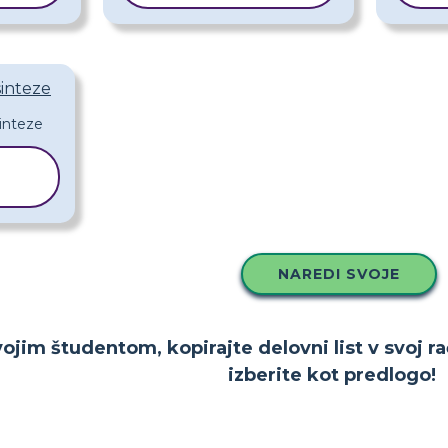
sinteze
O
NAREDI SVOJE
ojim študentom, kopirajte delovni list v svoj ra
izberite kot predlogo!