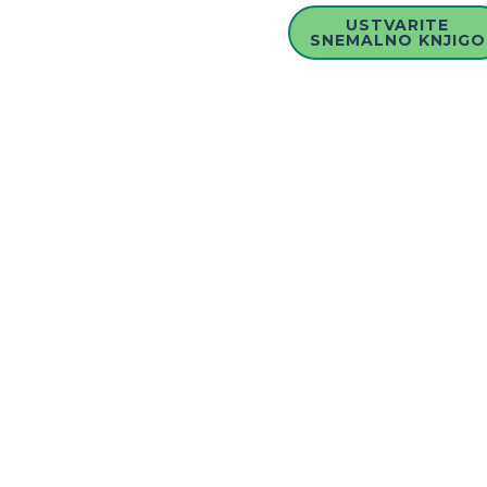
USTVARITE
SNEMALNO KNJIGO