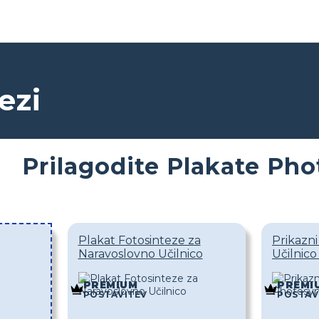
ezi
Prilagodite Plakate Pho
Plakat Fotosinteze za
Prikazni
Naravoslovno Učilnico
Učilnico
PREMIUM
PREMI
POSTAVITEV
POSTAV