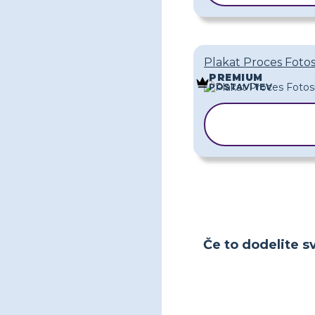
Plakat Proces Foto
PREMIUM
POSTAVITEV
KOPIRAJ
PREDLOG
Če to dodelite sv