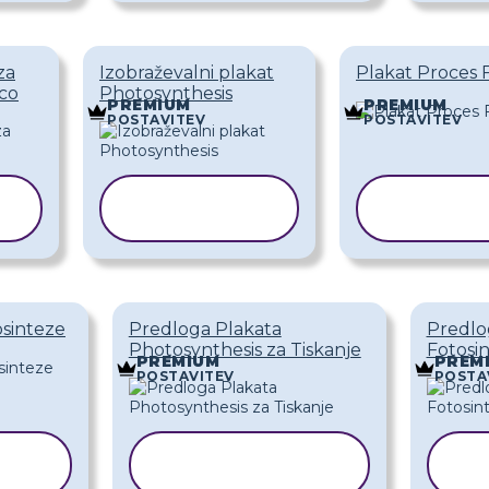
za
Izobraževalni plakat
Plakat Proces 
ico
Photosynthesis
PREMIUM
PREMIUM
POSTAVITEV
POSTAVITEV
KOPIRAJ
KOPI
PREDLOGO
PRED
osinteze
Predloga Plakata
Predlo
Photosynthesis za Tiskanje
Fotosi
PREMIUM
PREM
POSTAVITEV
POSTA
KOPIRAJ
O
PREDLOGO