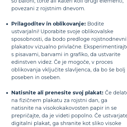
so baloni, torte ali kateri koli drugi elementi,
povezani z rojstnim dnevom.
Prilagoditev in oblikovanje:
Bodite
ustvarjalni! Uporabite svoje oblikovalske
sposobnosti, da bodo predloge rojstnodnevn
plakatov vizualno privlačne. Eksperimentirajt
s pisavami, barvami in grafiko, da ustvarite
edinstven videz. Če je mogoče, v proces
oblikovanja vključite slavljenca, da bo še bolj
poseben in oseben.
Natisnite ali prenesite svoj plakat:
Če delat
na fizičnem plakatu za rojstni dan, ga
natisnite na visokokakovosten papir in se
prepričajte, da je videti popolno. Če ustvarjat
digitalni plakat, ga shranite kot sliko visoke