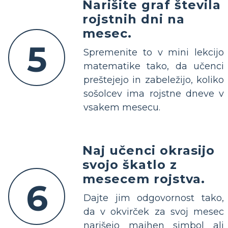
Narišite graf števila
rojstnih dni na
mesec.
5
Spremenite to v mini lekcijo
matematike tako, da učenci
preštejejo in zabeležijo, koliko
sošolcev ima rojstne dneve v
vsakem mesecu.
Naj učenci okrasijo
svojo škatlo z
mesecem rojstva.
6
Dajte jim odgovornost tako,
da v okvirček za svoj mesec
narišejo majhen simbol ali