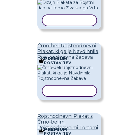
KOPIRAJ PREDLOGO
Črno-beli Rojstnodnevni
Plakat, ki ga je Navdihnila
Rojstnodnevna Zabava
PREMIUM
POSTAVITEV
KOPIRAJ PREDLOGO
Rojstnodnevni Plakat s
Črno-belimi
Rojstnodnevnimi Tortami
PREMIUM
POSTAVITEV