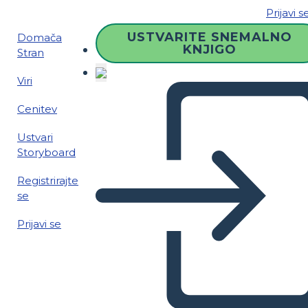
Prijavi s
USTVARITE SNEMALNO
Domača
KNJIGO
Stran
Viri
Cenitev
Ustvari
Storyboard
Registrirajte
se
Prijavi se