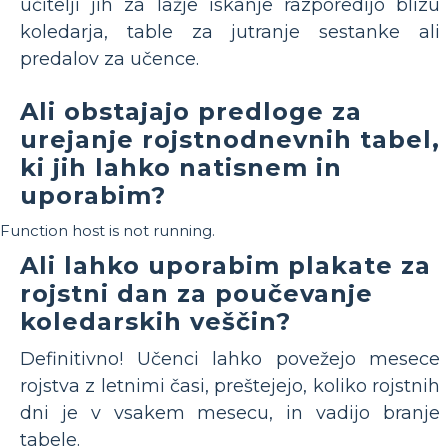
učitelji jih za lažje iskanje razporedijo blizu
koledarja, table za jutranje sestanke ali
predalov za učence.
Ali obstajajo predloge za
urejanje rojstnodnevnih tabel,
ki jih lahko natisnem in
uporabim?
Function host is not running.
Ali lahko uporabim plakate za
rojstni dan za poučevanje
koledarskih veščin?
Definitivno! Učenci lahko povežejo mesece
rojstva z letnimi časi, preštejejo, koliko rojstnih
dni je v vsakem mesecu, in vadijo branje
tabele.