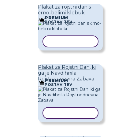
Plakat za rojstni dan s
črno-belimi klobuki
PREMIUM
POSTAVITEV
KOPIRAJ PREDLOGO
Plakat za Rojstni Dan, ki
ga je Navdihnila
Rojstnodnevna Zabava
PREMIUM
POSTAVITEV
KOPIRAJ PREDLOGO