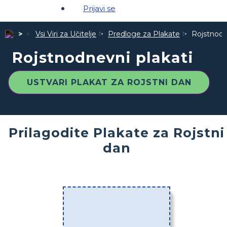
Prijavi se
Vsi Viri za Učitelje
Predloge za Plakate
Rojstnodn
Rojstnodnevni plakati
USTVARI PLAKAT ZA ROJSTNI DAN
Prilagodite Plakate za Rojstni
dan