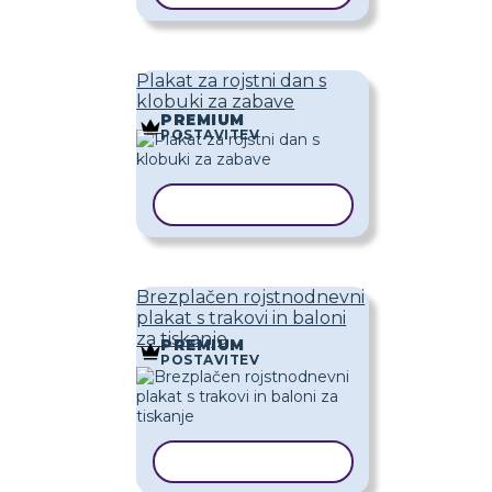
Plakat za rojstni dan s
klobuki za zabave
PREMIUM
POSTAVITEV
KOPIRAJ PREDLOGO
Brezplačen rojstnodnevni
plakat s trakovi in ​​baloni
za tiskanje
PREMIUM
POSTAVITEV
KOPIRAJ PREDLOGO