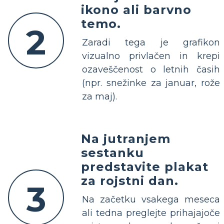
ikono ali barvno
temo.
2
Zaradi tega je grafikon
vizualno privlačen in krepi
ozaveščenost o letnih časih
(npr. snežinke za januar, rože
za maj).
Na jutranjem
sestanku
predstavite plakat
za rojstni dan.
3
Na začetku vsakega meseca
ali tedna preglejte prihajajoče