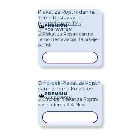
Plakat za Rojstni dan na
Temo Restavracije,
Pripravljen za Tisk
PREMIUM
POSTAVITEV
KOPIRAJ PREDLOGO
Črno-beli Plakat za Rojstni
dan na Temo Kolačkov
PREMIUM
POSTAVITEV
KOPIRAJ PREDLOGO