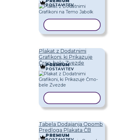
PREMIUM
POSTAVITEV
KOPIRAJ PREDLOGO
Plakat z Dodatnimi
Grafikoni, ki Prikazuje
Črno-bele Zvezde
PREMIUM
POSTAVITEV
KOPIRAJ PREDLOGO
Tabela Dodajanja Opomb
Predloga Plakata ČB
PREMIUM
POSTAVITEV