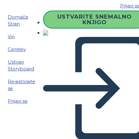
Prijavi s
USTVARITE SNEMALNO
Domača
KNJIGO
Stran
Viri
Cenitev
Ustvari
Storyboard
Registrirajte
se
Prijavi se