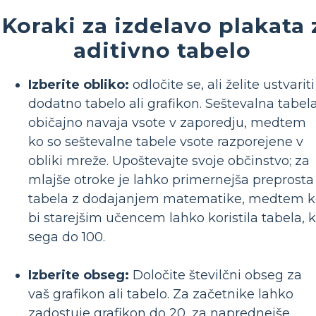
Koraki za izdelavo plakata 
aditivno tabelo
Izberite obliko:
odločite se, ali želite ustvariti
dodatno tabelo ali grafikon. Seštevalna tabel
običajno navaja vsote v zaporedju, medtem
ko so seštevalne tabele vsote razporejene v
obliki mreže. Upoštevajte svoje občinstvo; za
mlajše otroke je lahko primernejša preprosta
tabela z dodajanjem matematike, medtem k
bi starejšim učencem lahko koristila tabela, k
sega do 100.
Izberite obseg:
Določite številčni obseg za
vaš grafikon ali tabelo. Za začetnike lahko
zadostuje grafikon do 20, za naprednejše