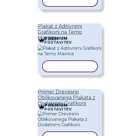
KOPIRAJ PREDLOGO
Plakat z Aditivnimi
Grafikoni na Temo
Mavrice
PREMIUM
POSTAVITEV
KOPIRAJ PREDLOGO
Primer Drevesno
Oblikovanega Plakata z
Dodatnimi Grafikoni
PREMIUM
POSTAVITEV