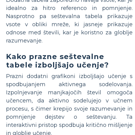
Dodatna tabela zaporedno navaja vsote, kar je
idealno za hitro referenco in pomnjenje.
Nasprotno pa seštevalna tabela prikazuje
vsote v obliki mreže, ki jasneje prikazuje
odnose med števili, kar je koristno za globlje
razumevanje.
Kako prazne seštevalne
tabele izboljšajo učenje?
Prazni dodatni grafikoni izboljšajo učenje s
spodbujanjem aktivnega sodelovanja.
Izpolnjevanje manjkajočih števil omogoča
učencem, da aktivno sodelujejo v učnem
procesu, s čimer krepijo svoje razumevanje in
pomnjenje dejstev o seštevanju. Ta
interaktivni pristop spodbuja kritično mišljenje
in globlje učenje.