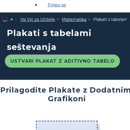
Prijavi se
Vsi Viri za Učitelje
Matematika
Plakati s tabelami
Plakati s tabelami
seštevanja
USTVARI PLAKAT Z ADITIVNO TABELO
Prilagodite Plakate z Dodatnim
Grafikoni