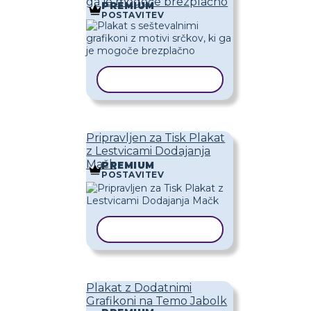
ga je mogoče brezplačno
PREMIUM
POSTAVITEV
KOPIRAJ PREDLOGO
Pripravljen za Tisk Plakat
z Lestvicami Dodajanja
Mačk
PREMIUM
POSTAVITEV
KOPIRAJ PREDLOGO
Plakat z Dodatnimi
Grafikoni na Temo Jabolk