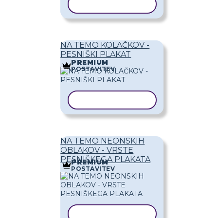
KOPIRAJ PREDLOGO
NA TEMO KOLAČKOV -
PESNIŠKI PLAKAT
PREMIUM
POSTAVITEV
KOPIRAJ PREDLOGO
NA TEMO NEONSKIH
OBLAKOV - VRSTE
PESNIŠKEGA PLAKATA
PREMIUM
POSTAVITEV
KOPIRAJ PREDLOGO