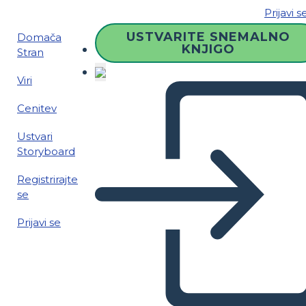
Prijavi s
USTVARITE SNEMALNO
Domača
KNJIGO
Stran
Viri
Cenitev
Ustvari
Storyboard
Registrirajte
se
Prijavi se