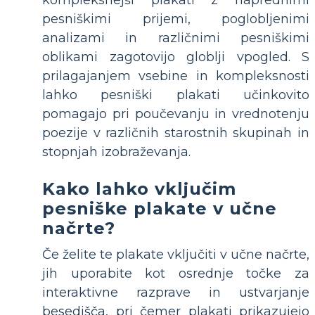
kompleksnejši plakati z naprednimi
pesniškimi prijemi, poglobljenimi
analizami in različnimi pesniškimi
oblikami zagotovijo globlji vpogled. S
prilagajanjem vsebine in kompleksnosti
lahko pesniški plakati učinkovito
pomagajo pri poučevanju in vrednotenju
poezije v različnih starostnih skupinah in
stopnjah izobraževanja.
Kako lahko vključim
pesniške plakate v učne
načrte?
Če želite te plakate vključiti v učne načrte,
jih uporabite kot osrednje točke za
interaktivne razprave in ustvarjanje
besedišča, pri čemer plakati prikazujejo