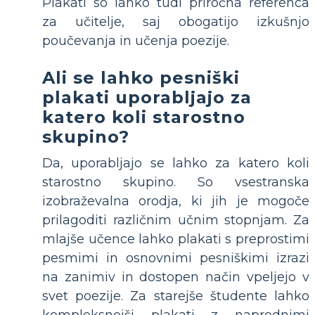
Plakati so lahko tudi priročna referenca
za učitelje, saj obogatijo izkušnjo
poučevanja in učenja poezije.
Ali se lahko pesniški
plakati uporabljajo za
katero koli starostno
skupino?
Da, uporabljajo se lahko za katero koli
starostno skupino. So vsestranska
izobraževalna orodja, ki jih je mogoče
prilagoditi različnim učnim stopnjam. Za
mlajše učence lahko plakati s preprostimi
pesmimi in osnovnimi pesniškimi izrazi
na zanimiv in dostopen način vpeljejo v
svet poezije. Za starejše študente lahko