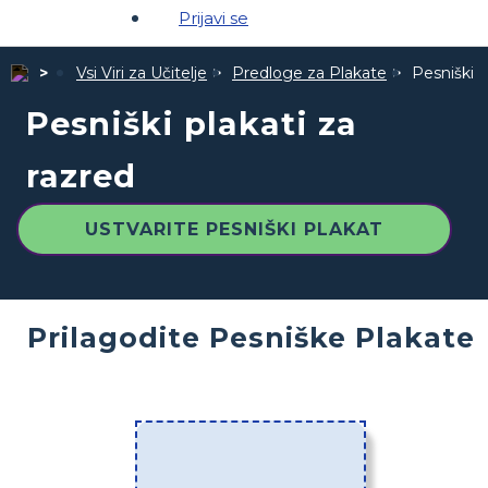
Prijavi se
Vsi Viri za Učitelje
Predloge za Plakate
Pesniški p
Pesniški plakati za
razred
USTVARITE PESNIŠKI PLAKAT
Prilagodite Pesniške Plakate