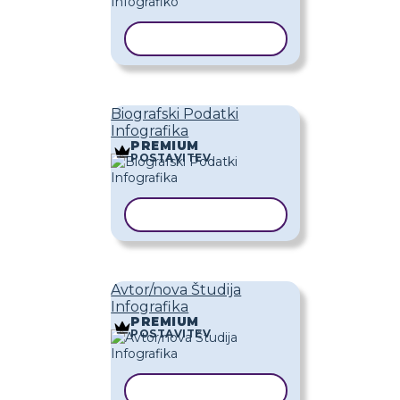
KOPIRAJ PREDLOGO
Biografski Podatki
Infografika
PREMIUM
POSTAVITEV
KOPIRAJ PREDLOGO
Avtor/nova Študija
Infografika
PREMIUM
POSTAVITEV
KOPIRAJ PREDLOGO