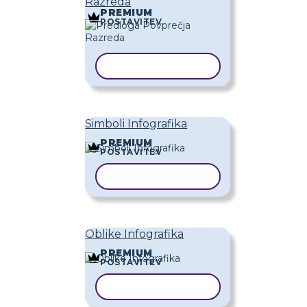
Razreda
PREMIUM
POSTAVITEV
KOPIRAJ PREDLOGO
Simboli Infografika
PREMIUM
POSTAVITEV
KOPIRAJ PREDLOGO
Oblike Infografika
PREMIUM
POSTAVITEV
KOPIRAJ PREDLOGO