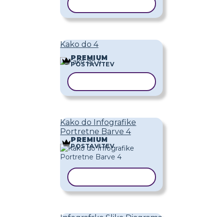
KOPIRAJ PREDLOGO
Kako do 4
PREMIUM
POSTAVITEV
KOPIRAJ PREDLOGO
Kako do Infografike
Portretne Barve 4
PREMIUM
POSTAVITEV
KOPIRAJ PREDLOGO