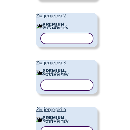
Življenjepisi 2
PREMIUM
POSTAVITEV
KOPIRAJ PREDLOGO
Življenjepisi 3
PREMIUM
POSTAVITEV
KOPIRAJ PREDLOGO
Življenjepisi 4
PREMIUM
POSTAVITEV