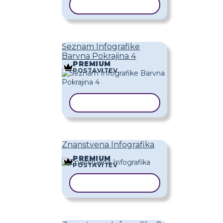
KOPIRAJ PREDLOGO
Seznam Infografike
Barvna Pokrajina 4
PREMIUM
POSTAVITEV
KOPIRAJ PREDLOGO
Znanstvena Infografika
PREMIUM
POSTAVITEV
KOPIRAJ PREDLOGO