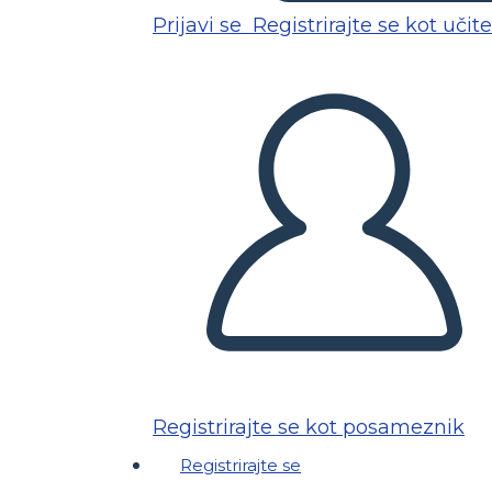
Prijavi se
Registrirajte se kot učite
Registrirajte se kot posameznik
Registrirajte se