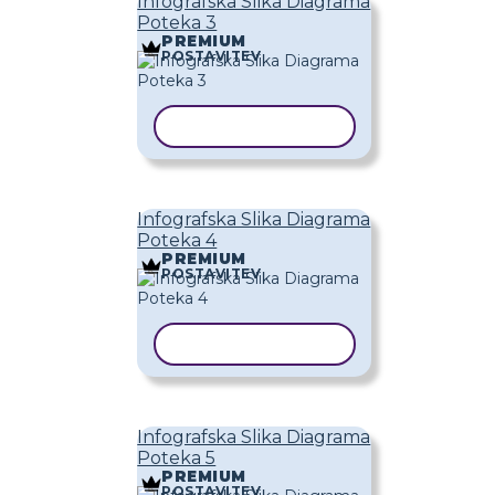
Infografska Slika Diagrama
Poteka 3
PREMIUM
POSTAVITEV
KOPIRAJ PREDLOGO
Infografska Slika Diagrama
Poteka 4
PREMIUM
POSTAVITEV
KOPIRAJ PREDLOGO
Infografska Slika Diagrama
Poteka 5
PREMIUM
POSTAVITEV