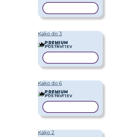
KOPIRAJ PREDLOGO
Kako do 3
PREMIUM
POSTAVITEV
KOPIRAJ PREDLOGO
Kako do 6
PREMIUM
POSTAVITEV
KOPIRAJ PREDLOGO
Kako 2