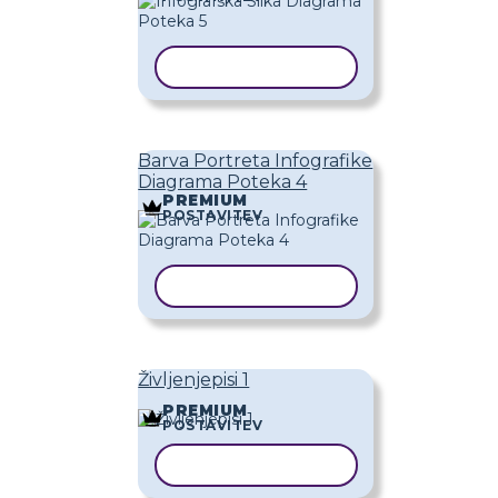
KOPIRAJ PREDLOGO
Barva Portreta Infografike
Diagrama Poteka 4
PREMIUM
POSTAVITEV
KOPIRAJ PREDLOGO
Življenjepisi 1
PREMIUM
POSTAVITEV
KOPIRAJ PREDLOGO