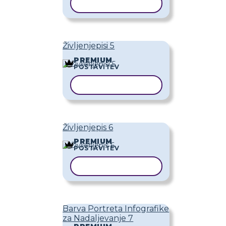
KOPIRAJ PREDLOGO
Življenjepisi 5
PREMIUM
POSTAVITEV
KOPIRAJ PREDLOGO
Življenjepis 6
PREMIUM
POSTAVITEV
KOPIRAJ PREDLOGO
Barva Portreta Infografike
za Nadaljevanje 7