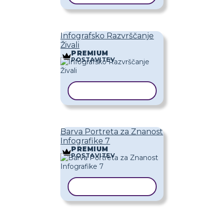
Infografsko Razvrščanje
Živali
PREMIUM
POSTAVITEV
KOPIRAJ PREDLOGO
Barva Portreta za Znanost
Infografike 7
PREMIUM
POSTAVITEV
KOPIRAJ PREDLOGO