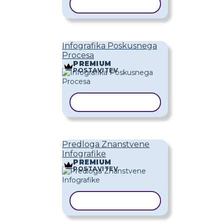
KOPIRAJ PREDLOGO
Infografika Poskusnega
Procesa
PREMIUM
POSTAVITEV
KOPIRAJ PREDLOGO
Predloga Znanstvene
Infografike
PREMIUM
POSTAVITEV
KOPIRAJ PREDLOGO