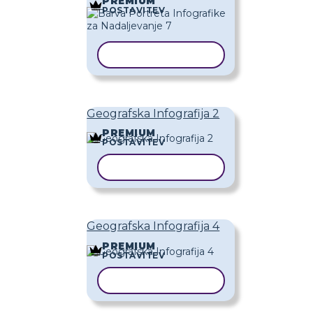
PREMIUM
POSTAVITEV
KOPIRAJ PREDLOGO
Geografska Infografija 2
PREMIUM
POSTAVITEV
KOPIRAJ PREDLOGO
Geografska Infografija 4
PREMIUM
POSTAVITEV
KOPIRAJ PREDLOGO