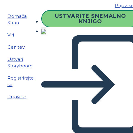
Prijavi s
USTVARITE SNEMALNO
Domača
KNJIGO
Stran
Viri
Cenitev
Ustvari
Storyboard
Registrirajte
se
Prijavi se