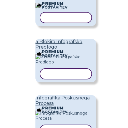
PREMIUM
POSTAVITEV
KOPIRAJ PREDLOGO
4 Blokira Infografsko
Predlogo
PREMIUM
POSTAVITEV
KOPIRAJ PREDLOGO
Infografika Poskusnega
Procesa
PREMIUM
POSTAVITEV