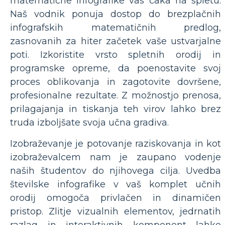
matematične infografike vas čaka na spletu.
Naš vodnik ponuja dostop do brezplačnih
infografskih matematičnih predlog,
zasnovanih za hiter začetek vaše ustvarjalne
poti. Izkoristite vrsto spletnih orodij in
programske opreme, da poenostavite svoj
proces oblikovanja in zagotovite dovršene,
profesionalne rezultate. Z možnostjo prenosa,
prilagajanja in tiskanja teh virov lahko brez
truda izboljšate svoja učna gradiva.
Izobraževanje je potovanje raziskovanja in kot
izobraževalcem nam je zaupano vodenje
naših študentov do njihovega cilja. Uvedba
številske infografike v vaš komplet učnih
orodij omogoča privlačen in dinamičen
pristop. Zlitje vizualnih elementov, jedrnatih
razlag in interaktivnih komponent lahko