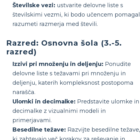
Številske vezi:
ustvarite delovne liste s
številskimi vezmi, ki bodo učencem pomaga
razumeti razmerja med števili.
Razred: Osnovna šola (3.-5.
razred)
Izzivi pri množenju in deljenju:
Ponudite
delovne liste s težavami pri množenju in
deljenju, katerih kompleksnost postopoma
narašča.
Ulomki in decimalke:
Predstavite ulomke in
decimalke z vizualnimi modeli in
primerjavami.
Besedilne težave:
Razvijte besedilne težave
ki zahtevajo več korakov za reševanje in