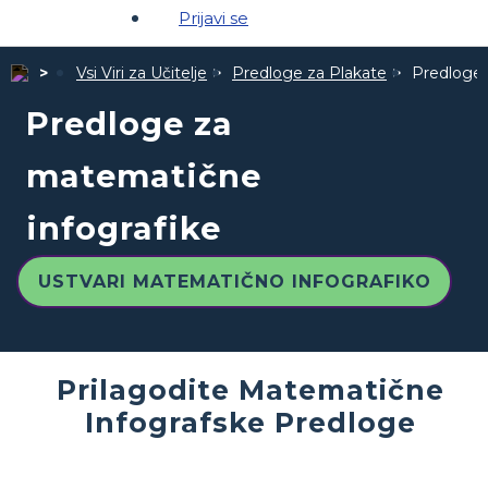
Prijavi se
Vsi Viri za Učitelje
Predloge za Plakate
Predloge 
Predloge za
matematične
infografike
USTVARI MATEMATIČNO INFOGRAFIKO
Prilagodite Matematične
Infografske Predloge