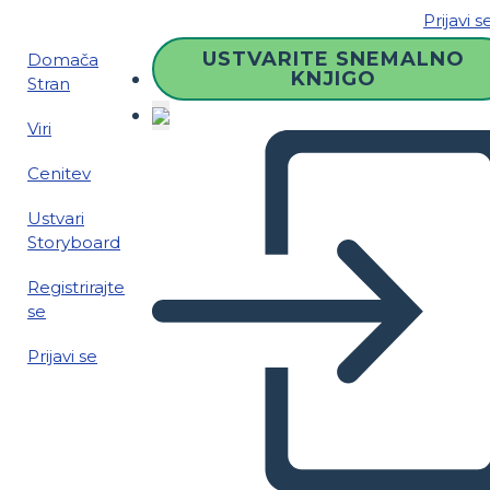
Prijavi s
USTVARITE SNEMALNO
Domača
KNJIGO
Stran
Viri
Cenitev
Ustvari
Storyboard
Registrirajte
se
Prijavi se