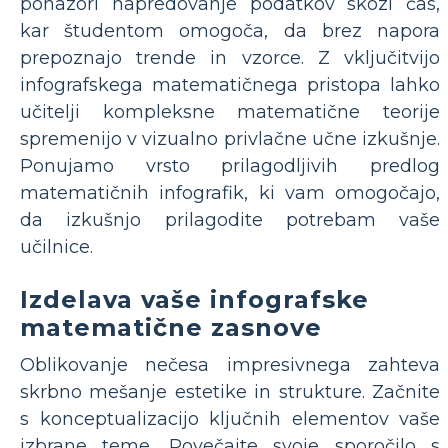
ponazori napredovanje podatkov skozi čas,
kar študentom omogoča, da brez napora
prepoznajo trende in vzorce. Z vključitvijo
infografskega matematičnega pristopa lahko
učitelji kompleksne matematične teorije
spremenijo v vizualno privlačne učne izkušnje.
Ponujamo vrsto prilagodljivih predlog
matematičnih infografik, ki vam omogočajo,
da izkušnjo prilagodite potrebam vaše
učilnice.
Izdelava vaše infografske
matematične zasnove
Oblikovanje nečesa impresivnega zahteva
skrbno mešanje estetike in strukture. Začnite
s konceptualizacijo ključnih elementov vaše
izbrane teme. Povečajte svoje sporočilo s