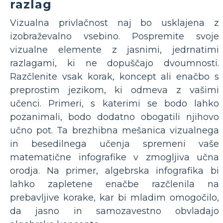
razlag
Vizualna privlačnost naj bo usklajena z
izobraževalno vsebino. Pospremite svoje
vizualne elemente z jasnimi, jedrnatimi
razlagami, ki ne dopuščajo dvoumnosti.
Razčlenite vsak korak, koncept ali enačbo s
preprostim jezikom, ki odmeva z vašimi
učenci. Primeri, s katerimi se bodo lahko
pozanimali, bodo dodatno obogatili njihovo
učno pot. Ta brezhibna mešanica vizualnega
in besedilnega učenja spremeni vaše
matematične infografike v zmogljiva učna
orodja. Na primer, algebrska infografika bi
lahko zapletene enačbe razčlenila na
prebavljive korake, kar bi mladim omogočilo,
da jasno in samozavestno obvladajo