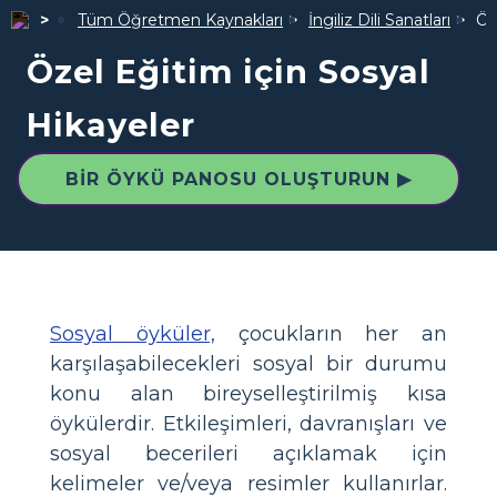
Tüm Öğretmen Kaynakları
İngiliz Dili Sanatları
Öz
Özel Eğitim için Sosyal
Hikayeler
BIR ÖYKÜ PANOSU OLUŞTURUN ▶
Sosyal öyküler,
çocukların her an
karşılaşabilecekleri sosyal bir durumu
konu alan bireyselleştirilmiş kısa
öykülerdir. Etkileşimleri, davranışları ve
sosyal becerileri açıklamak için
kelimeler ve/veya resimler kullanırlar.