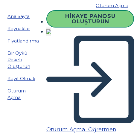
Oturum Açma
HIKAYE PANOSU
Ana Sayfa
OLUŞTURUN
Kaynaklar
Fiyatlandırma
Bir Öykü
Paketi
Oluşturun
Kayıt Olmak
Oturum
Açma
Oturum Açma
Öğretmen