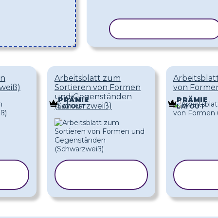
VORLAGE KOPIEREN
en
Arbeitsblatt zum
Arbeitsblat
zweiß)
Sortieren von Formen
von Forme
und Gegenständen
PRÄMIE
PRÄMIE
(Schwarzweiß)
LAYOUT
LAYOUT
VORLAGE
V
KOPIEREN
KO