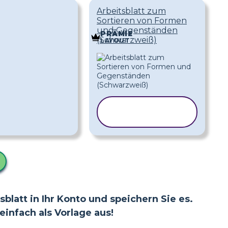
Arbeitsblatt zum
Sortieren von Formen
und Gegenständen
PRÄMIE
(Schwarzweiß)
LAYOUT
VORLAGE
KOPIEREN
blatt in Ihr Konto und speichern Sie es.
infach als Vorlage aus!