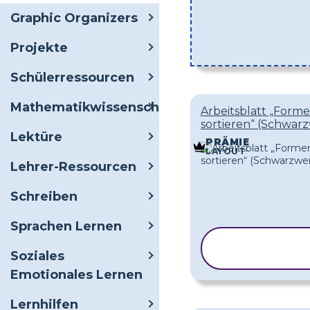
Graphic Organizers
Projekte
Schülerressourcen
Mathematikwissenschaften
Arbeitsblatt „Form
sortieren“ (Schwar
Lektüre
PRÄMIE
LAYOUT
Lehrer-Ressourcen
Schreiben
Sprachen Lernen
VORLAGE
Soziales
KOPIEREN
Emotionales Lernen
Lernhilfen