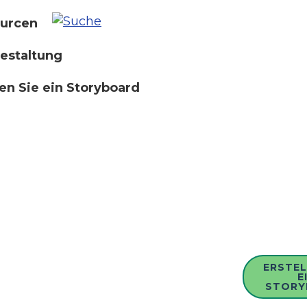
urcen
estaltung
len Sie ein Storyboard
ERSTEL
E
STORY