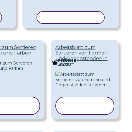
VORLAGE KOPIEREN
t zum Sortieren
Arbeitsblatt zum
n und Farben
Sortieren von Formen
und Gegenständen in
PRÄMIE
Farben
LAYOUT
ORLAGE
VORLAGE
PIEREN
KOPIEREN