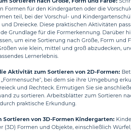
zum Sortieren nach Größe, Form und Farbe:
Schn
n Formen für den Kindergarten oder die Vorschul
rmen teil, bei der Vorschul- und Kindergartenschül
, und Dreiecke. Diese praktischen Aktivitäten pa
lide Grundlage für die Formerkennung. Darüber hi
sen, um eine Sortierung nach Größe, Form und Fa
rößen wie klein, mittel und groß abzudecken, und
assendes Lernerlebnis.
die Aktivität zum Sortieren von 2D-Formen:
Bet
r „Formensuche“, bei dem sie ihre Umgebung erku
Dreieck und Rechteck. Ermutigen Sie sie anschlie
wand zu sortieren. Arbeitsblätter zum Sortieren n
urch praktische Erkundung.
m Sortieren von 3D-Formen Kindergarten:
Kinde
r (3D) Formen und Objekte, einschließlich Würfel