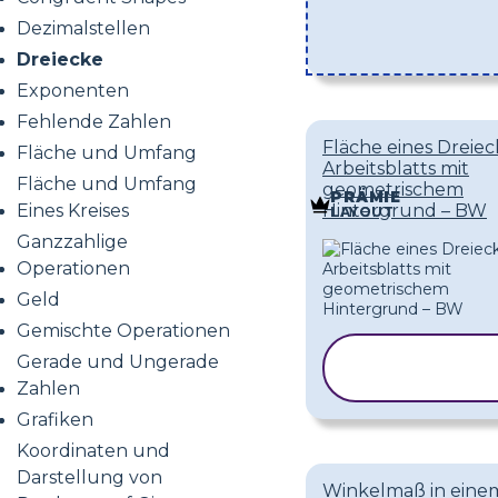
Dezimalstellen
Dreiecke
Exponenten
Fehlende Zahlen
Fläche eines Dreiec
Fläche und Umfang
Arbeitsblatts mit
Fläche und Umfang
geometrischem
PRÄMIE
Eines Kreises
Hintergrund – BW
LAYOUT
Ganzzahlige
Operationen
Geld
Gemischte Operationen
VORLAGE
Gerade und Ungerade
KOPIEREN
Zahlen
Grafiken
Koordinaten und
Darstellung von
Winkelmaß in eine