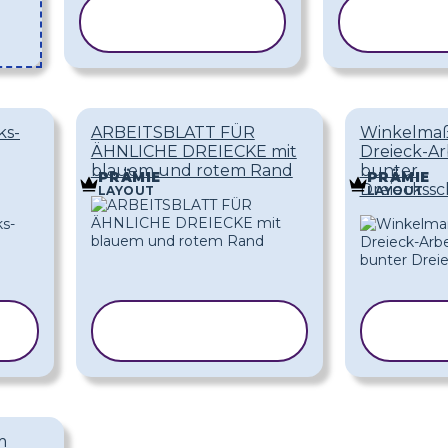
VORLAGE
VOR
KOPIEREN
KOPI
ks-
ARBEITSBLATT FÜR
Winkelmaß
ÄHNLICHE DREIECKE mit
Dreieck-Arb
blauem und rotem Rand
bunter
PRÄMIE
PRÄMIE
Dreieckss
LAYOUT
LAYOUT
VORLAGE
VO
KOPIEREN
KOP
m