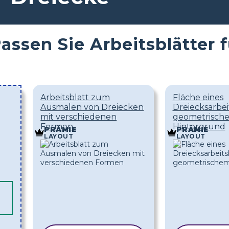
assen Sie Arbeitsblätter 
Arbeitsblatt zum
Fläche eines
Ausmalen von Dreiecken
Dreiecksarbei
mit verschiedenen
geometrisch
Formen
Hintergrund
PRÄMIE
PRÄMIE
LAYOUT
LAYOUT