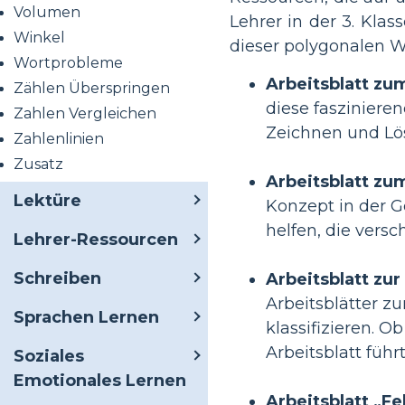
Volumen
Lehrer in der 3. Kla
Winkel
dieser polygonalen W
Wortprobleme
Arbeitsblatt zu
Zählen Überspringen
diese fasziniere
Zahlen Vergleichen
Zeichnen und Lö
Zahlenlinien
Zusatz
Arbeitsblatt zu
Lektüre
Konzept in der G
helfen, die vers
Lehrer-Ressourcen
Schreiben
Arbeitsblatt zur
Arbeitsblätter zu
Sprachen Lernen
klassifizieren. O
Arbeitsblatt führ
Soziales
Emotionales Lernen
Arbeitsblatt „F