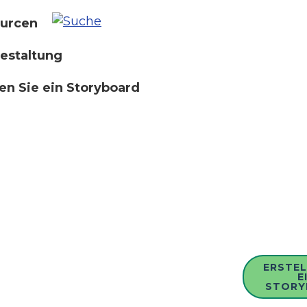
urcen
estaltung
len Sie ein Storyboard
ERSTEL
E
STORY