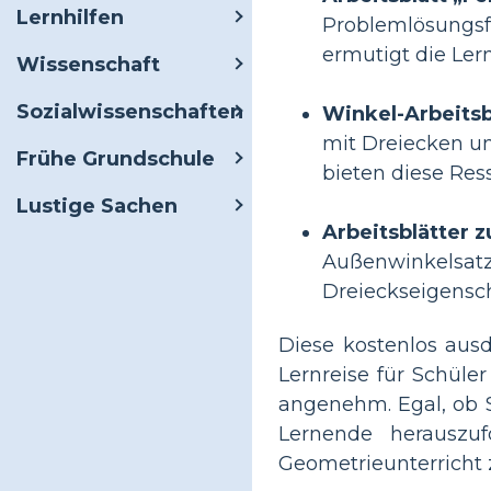
Lernhilfen
Problemlösungsfä
ermutigt die Le
Wissenschaft
Sozialwissenschaften
Winkel-Arbeitsb
mit Dreiecken un
Frühe Grundschule
bieten diese Re
Lustige Sachen
Arbeitsblätter 
Außenwinkelsatz
Dreieckseigensch
Diese kostenlos aus
Lernreise für Schüle
angenehm. Egal, ob 
Lernende herauszuf
Geometrieunterricht 