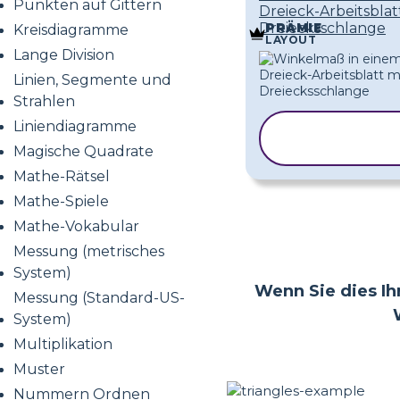
Punkten auf Gittern
Dreieck-Arbeitsblat
Dreiecksschlange
PRÄMIE
Kreisdiagramme
LAYOUT
Lange Division
Linien, Segmente und
Strahlen
Liniendiagramme
VORLAGE
KOPIEREN
Magische Quadrate
Mathe-Rätsel
Mathe-Spiele
Mathe-Vokabular
Messung (metrisches
System)
Wenn Sie dies Ihr
Messung (Standard-US-
System)
Multiplikation
Muster
Nummern Ordnen