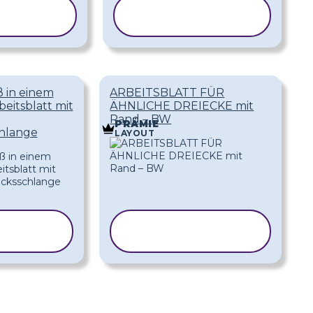
LAGE
VORLAGE
EREN
KOPIEREN
 in einem
ARBEITSBLATT FÜR
eitsblatt mit
ÄHNLICHE DREIECKE mit
Rand – BW
PRÄMIE
chlange
LAYOUT
RLAGE
VORLAGE
IEREN
KOPIEREN