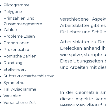
Piktogramme
Polygone
Primzahlen und
verschiedene Aspek
Zusammengesetzte
Arbeitsblätter gibt e
Zahlen
für Lehrer und Schül
Probleme Lösen
Arbeitsblätter zu D
Proportionen
Dreiecken anhand ihr
Prozentsätze
wie spitze, stumpfe u
Römische Zahlen
Diese Übungsseiten 
Rundung
und Arbeiten mit die
Stellenwert
Subtraktionsarbeitsblattvorlagen
Symmetrie
Tally-Diagramme
In der Geometrie si
Variablen
dieser Aspekte kann
Verstrichene Zeit
Ressourcen, die auf u