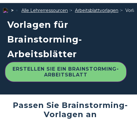
Alle Lehrerressourcen
Arbeitsblattvorlagen
Vorla
Vorlagen für
Brainstorming-
Arbeitsblätter
ERSTELLEN SIE EIN BRAINSTORMING-
ARBEITSBLATT
Passen Sie Brainstorming-
Vorlagen an