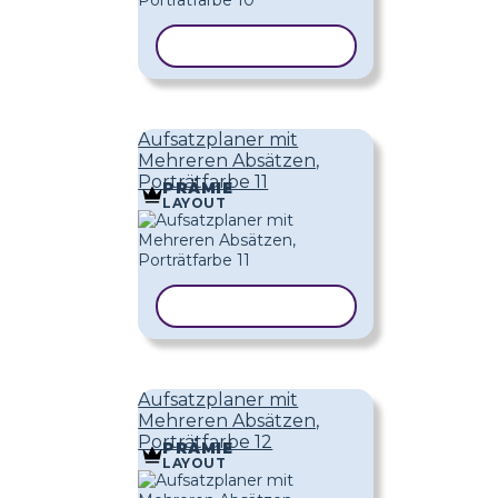
VORLAGE KOPIEREN
Aufsatzplaner mit
Mehreren Absätzen,
Porträtfarbe 11
PRÄMIE
LAYOUT
VORLAGE KOPIEREN
Aufsatzplaner mit
Mehreren Absätzen,
Porträtfarbe 12
PRÄMIE
LAYOUT