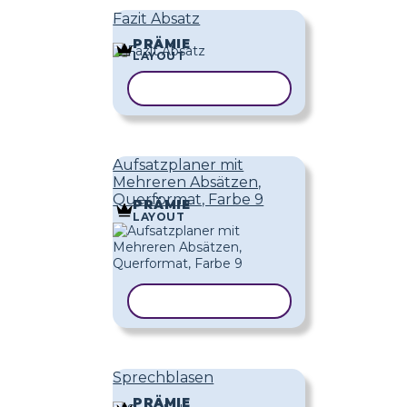
Fazit Absatz
PRÄMIE
LAYOUT
VORLAGE KOPIEREN
Aufsatzplaner mit
Mehreren Absätzen,
Querformat, Farbe 9
PRÄMIE
LAYOUT
VORLAGE KOPIEREN
Sprechblasen
PRÄMIE