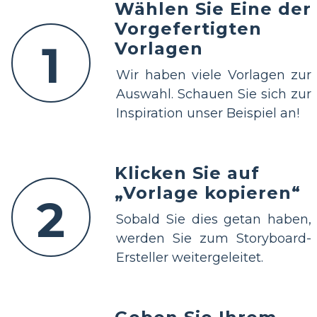
Wählen Sie Eine der
Vorgefertigten
1
Vorlagen
Wir haben viele Vorlagen zur
Auswahl. Schauen Sie sich zur
Inspiration unser Beispiel an!
Klicken Sie auf
„Vorlage kopieren“
2
Sobald Sie dies getan haben,
werden Sie zum Storyboard-
Ersteller weitergeleitet.