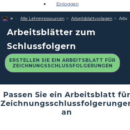
Einloggen
Alle Lehrerressourcen
Arbeitsblattvorlagen
Arbei
Arbeitsblätter zum
Schlussfolgern
ERSTELLEN SIE EIN ARBEITSBLATT FÜR
ZEICHNUNGSSCHLUSSFOLGERUNGEN
Passen Sie ein Arbeitsblatt fü
Zeichnungsschlussfolgerunge
an