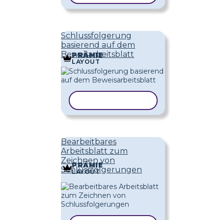
Schlussfolgerung
basierend auf dem
Beweisarbeitsblatt
PRÄMIE
LAYOUT
VORLAGE KOPIEREN
Bearbeitbares
Arbeitsblatt zum
Zeichnen von
PRÄMIE
Schlussfolgerungen
LAYOUT