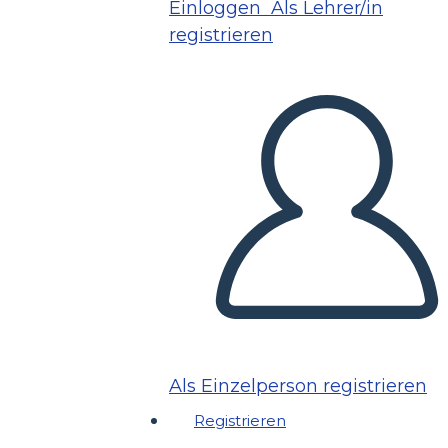
Einloggen
Als Lehrer/in
registrieren
Als Einzelperson registrieren
Registrieren