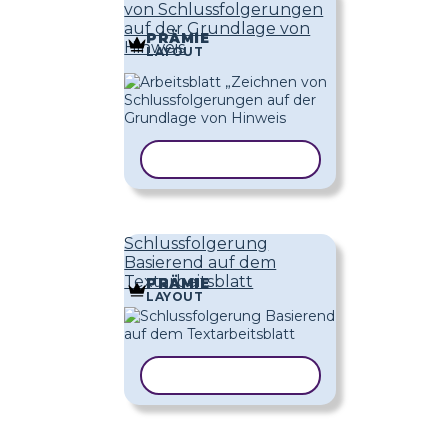
von Schlussfolgerungen
auf der Grundlage von
PRÄMIE
Hinweis
LAYOUT
VORLAGE KOPIEREN
Schlussfolgerung
Basierend auf dem
Textarbeitsblatt
PRÄMIE
LAYOUT
VORLAGE KOPIEREN