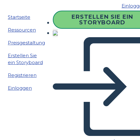
Einlog
ERSTELLEN SIE EIN
Startseite
STORYBOARD
Ressourcen
Preisgestaltung
Erstellen Sie
ein Storyboard
Registrieren
Einloggen