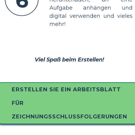
6
Aufgabe anhängen und
digital verwenden und vieles
mehr!
Viel Spaß beim Erstellen!
ERSTELLEN SIE EIN ARBEITSBLATT
FÜR
ZEICHNUNGSSCHLUSSFOLGERUNGEN