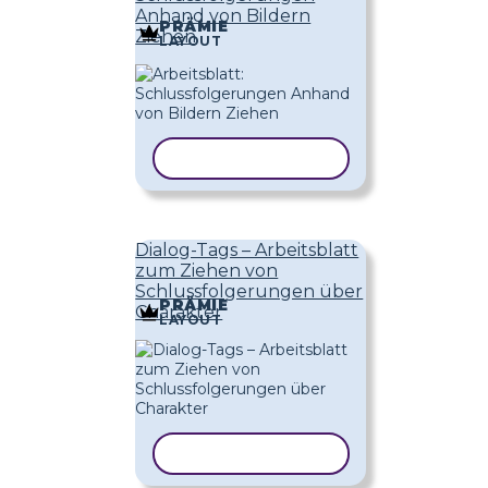
Anhand von Bildern
PRÄMIE
Ziehen
LAYOUT
VORLAGE KOPIEREN
Dialog-Tags – Arbeitsblatt
zum Ziehen von
Schlussfolgerungen über
PRÄMIE
Charakter
LAYOUT
VORLAGE KOPIEREN