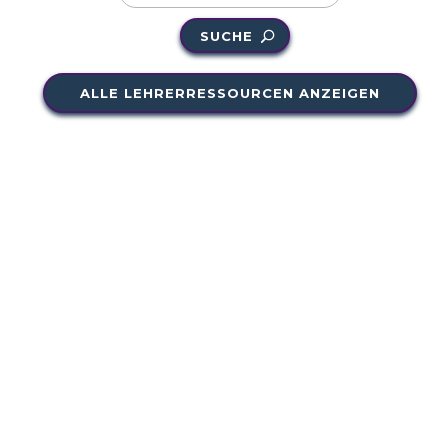
SUCHE
ALLE LEHRERRESSOURCEN ANZEIGEN