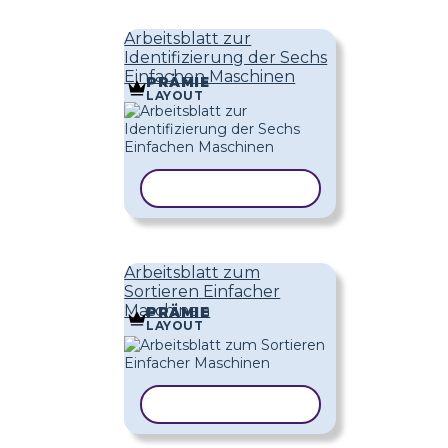
Arbeitsblatt zur
Identifizierung der Sechs
Einfachen Maschinen
PRÄMIE
LAYOUT
VORLAGE KOPIEREN
Arbeitsblatt zum
Sortieren Einfacher
Maschinen
PRÄMIE
LAYOUT
VORLAGE KOPIEREN