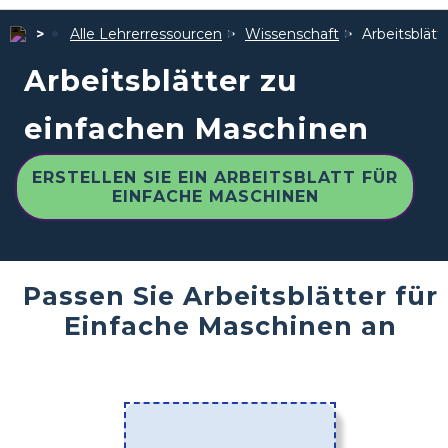
Alle Lehrerressourcen
Wissenschaft
Arbeitsblät
Arbeitsblätter zu
einfachen Maschinen
ERSTELLEN SIE EIN ARBEITSBLATT FÜR
EINFACHE MASCHINEN
Passen Sie Arbeitsblätter für
Einfache Maschinen an