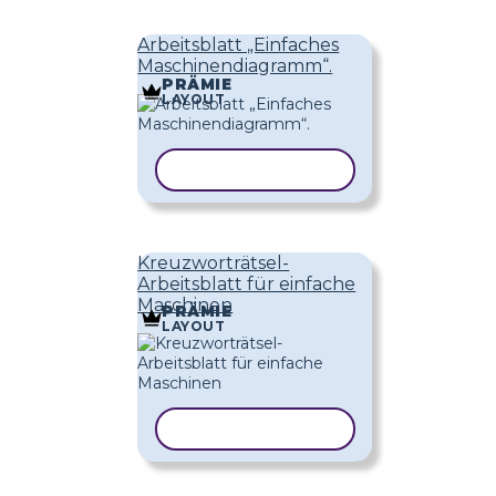
Arbeitsblatt „Einfaches
Maschinendiagramm“.
PRÄMIE
LAYOUT
VORLAGE KOPIEREN
Kreuzworträtsel-
Arbeitsblatt für einfache
Maschinen
PRÄMIE
LAYOUT
VORLAGE KOPIEREN