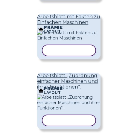
Arbeitsblatt mit Fakten zu
Einfachen Maschinen
PRÄMIE
LAYOUT
VORLAGE KOPIEREN
Arbeitsblatt „Zuordnung
einfacher Maschinen und
ihrer Funktionen“.
PRÄMIE
LAYOUT
VORLAGE KOPIEREN