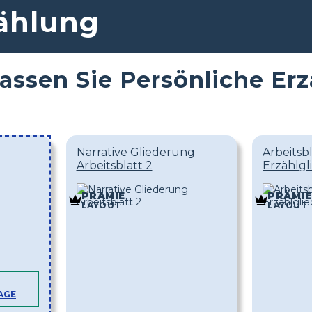
zählung
assen Sie Persönliche Er
Narrative Gliederung
Arbeitsb
Arbeitsblatt 2
Erzählgl
PRÄMIE
PRÄMIE
LAYOUT
LAYOUT
AGE