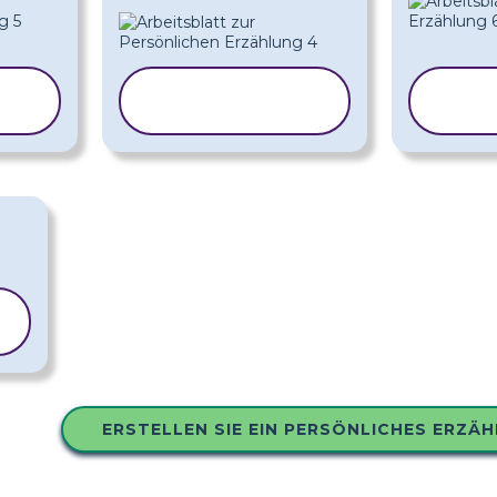
VORLAGE
V
KOPIEREN
K
ERSTELLEN SIE EIN PERSÖNLICHES ERZÄ