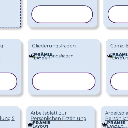
VORLAGE
V
KOPIEREN
K
ng
Gliederungsfragen
Comic-
PRÄMIE
PRÄMI
LAYOUT
LAYOU
VORLAGE
V
KOPIEREN
K
Arbeitsblatt zur
Arbeitsbla
lung 5
Persönlichen Erzählung
Persönlic
PRÄMIE
PRÄMIE
4
LAYOUT
LAYOUT