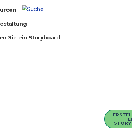
urcen
estaltung
len Sie ein Storyboard
ERSTEL
E
STORY