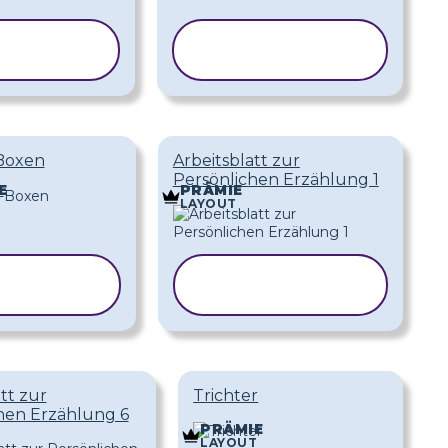
ORLAGE
VORLAGE
OPIEREN
KOPIEREN
Boxen
Arbeitsblatt zur
Persönlichen Erzählung 1
E
PRÄMIE
T
LAYOUT
ORLAGE
VORLAGE
OPIEREN
KOPIEREN
tt zur
Trichter
hen Erzählung 6
PRÄMIE
LAYOUT