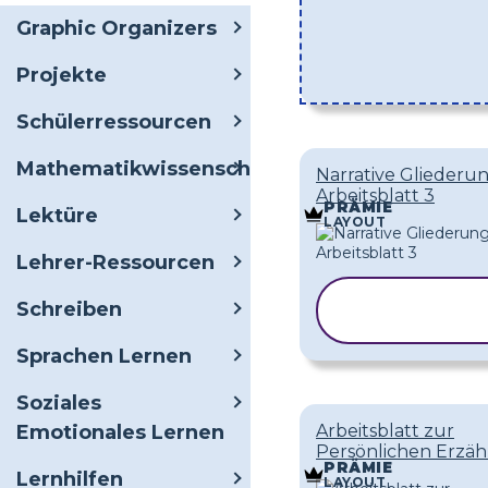
Graphic Organizers
Projekte
Schülerressourcen
Mathematikwissenschaften
Narrative Gliederu
Arbeitsblatt 3
PRÄMIE
Lektüre
LAYOUT
Lehrer-Ressourcen
VORLAGE
Schreiben
KOPIEREN
Sprachen Lernen
Soziales
Emotionales Lernen
Arbeitsblatt zur
Persönlichen Erzäh
PRÄMIE
Lernhilfen
LAYOUT