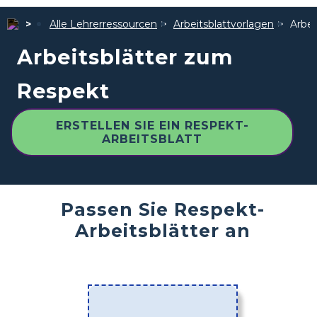
Alle Lehrerressourcen
Arbeitsblattvorlagen
Arbei
Arbeitsblätter zum
Respekt
ERSTELLEN SIE EIN RESPEKT-
ARBEITSBLATT
Passen Sie Respekt-
Arbeitsblätter an