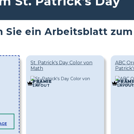
m St. Patrick's Day
 Sie ein Arbeitsblatt zum 
St. Patrick's Day Color von
ABC Ord
Math
Patrick'
PRÄMIE
PRÄMI
LAYOUT
LAYOU
AGE