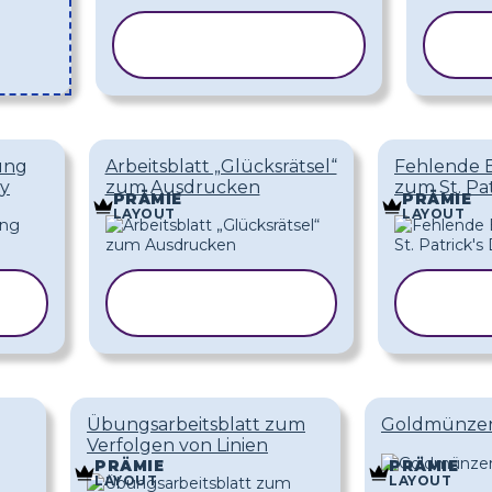
VORLAGE
KOPIEREN
ung
Arbeitsblatt „Glücksrätsel“
Fehlende 
ay
zum Ausdrucken
zum St. Pat
PRÄMIE
PRÄMIE
LAYOUT
LAYOUT
VORLAGE
V
KOPIEREN
KO
Übungsarbeitsblatt zum
Goldmünzen
Verfolgen von Linien
PRÄMIE
PRÄMIE
LAYOUT
LAYOUT