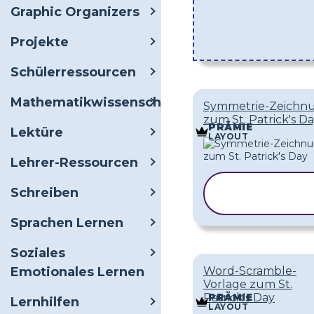
Graphic Organizers
Projekte
Schülerressourcen
Mathematikwissenschaften
Symmetrie-Zeichn
zum St. Patrick's D
PRÄMIE
Lektüre
LAYOUT
Lehrer-Ressourcen
VORLAGE
Schreiben
KOPIEREN
Sprachen Lernen
Soziales
Emotionales Lernen
Word-Scramble-
Vorlage zum St.
Patrick's Day
PRÄMIE
Lernhilfen
LAYOUT