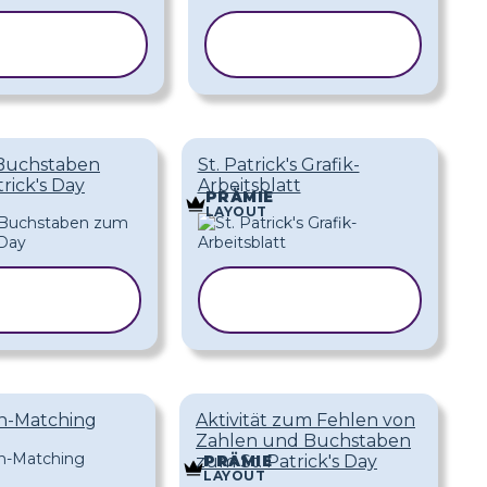
VORLAGE
VORLAGE
KOPIEREN
KOPIEREN
Buchstaben
St. Patrick's Grafik-
rick's Day
Arbeitsblatt
PRÄMIE
LAYOUT
ORLAGE
VORLAGE
PIEREN
KOPIEREN
-Matching
Aktivität zum Fehlen von
Zahlen und Buchstaben
zum St. Patrick's Day
PRÄMIE
LAYOUT