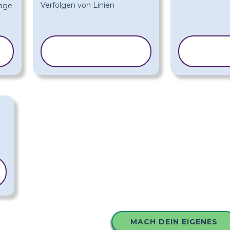
VORLAGE
VO
KOPIEREN
KO
MACH DEIN EIGENES