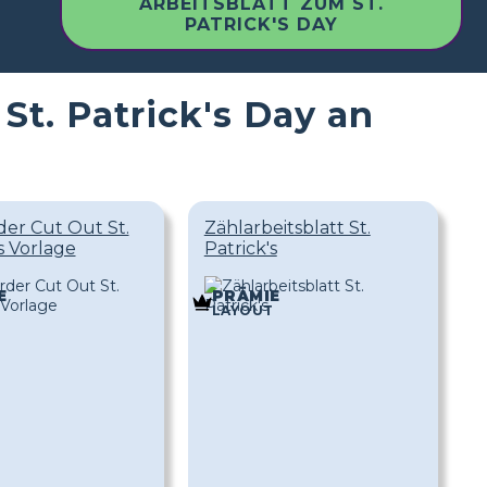
ARBEITSBLATT ZUM ST.
PATRICK'S DAY
St. Patrick's Day an
er Cut Out St.
Zählarbeitsblatt St.
s Vorlage
Patrick's
E
PRÄMIE
T
LAYOUT