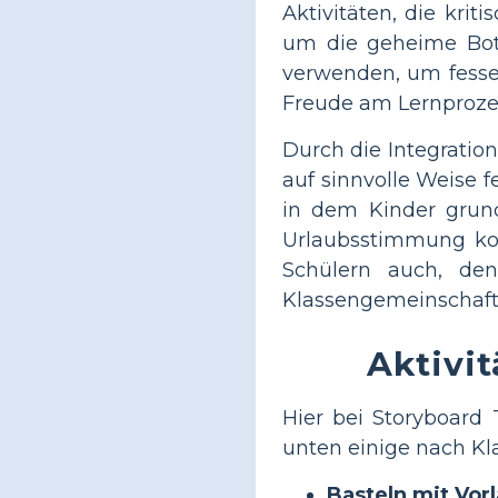
Aktivitäten, die kri
um die geheime Bots
verwenden, um fessel
Freude am Lernproze
Durch die Integration
auf sinnvolle Weise 
in dem Kinder grund
Urlaubsstimmung kom
Schülern auch, de
Klassengemeinschaft
Aktivit
Hier bei Storyboard T
unten einige nach Kla
Basteln mit Vorl