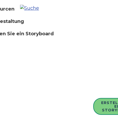
urcen
estaltung
len Sie ein Storyboard
ERSTEL
E
STORY