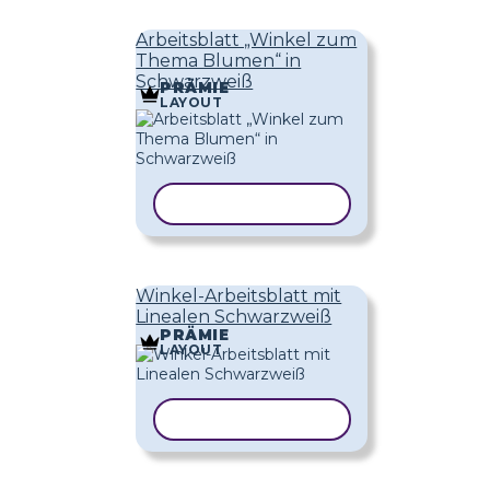
Arbeitsblatt „Winkel zum
Thema Blumen“ in
Schwarzweiß
PRÄMIE
LAYOUT
VORLAGE KOPIEREN
Winkel-Arbeitsblatt mit
Linealen Schwarzweiß
PRÄMIE
LAYOUT
VORLAGE KOPIEREN