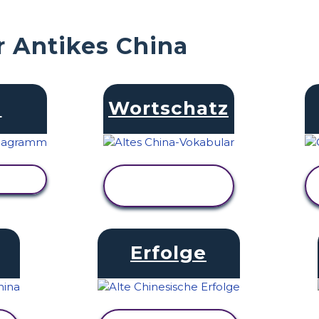
r Antikes China
N
Wortschatz
GEN
AKTIVITÄT
ANZEIGEN
Erfolge