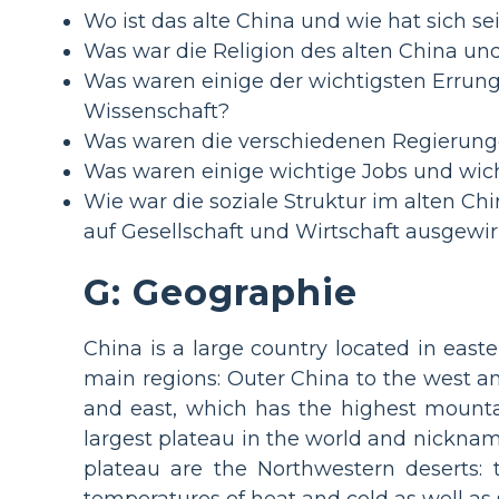
Wo ist das alte China und wie hat sich s
Was war die Religion des alten China un
Was waren einige der wichtigsten Errunge
Wissenschaft?
Was waren die verschiedenen Regierunge
Was waren einige wichtige Jobs und wicht
Wie war die soziale Struktur im alten C
auf Gesellschaft und Wirtschaft ausgewir
G: Geographie
China is a large country located in easte
main regions: Outer China to the west a
and east, which has the highest mountai
largest plateau in the world and nickname
plateau are the Northwestern deserts:
temperatures of heat and cold as well as 