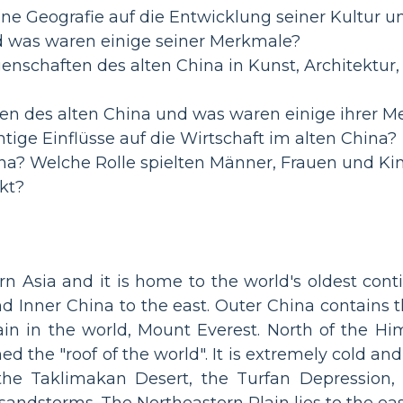
eine Geografie auf die Entwicklung seiner Kultur 
d was waren einige seiner Merkmale?
nschaften des alten China in Kunst, Architektur,
n des alten China und was waren einige ihrer M
ige Einflüsse auf die Wirtschaft im alten China?
hina? Welche Rolle spielten Männer, Frauen und K
kt?
rn Asia and it is home to the world's oldest conti
nd Inner China to the east. Outer China contain
n in the world, Mount Everest. North of the Him
d the "roof of the world". It is extremely cold an
 the Taklimakan Desert, the Turfan Depression
sandstorms. The Northeastern Plain lies to the eas