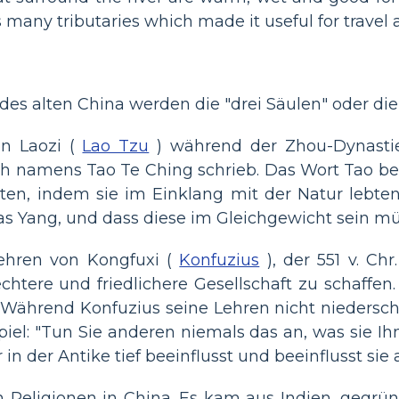
 many tributaries which made it useful for travel 
des alten China werden die "drei Säulen" oder di
n Laozi (
Lao Tzu
) während der Zhou-Dynastie
ch namens Tao Te Ching schrieb. Das Wort Tao be
n, indem sie im Einklang mit der Natur lebten. 
das Yang, und dass diese im Gleichgewicht sein m
ehren von Kongfuxi (
Konfuzius
), der 551 v. Ch
chtere und friedlichere Gesellschaft zu schaffen.
Während Konfuzius seine Lehren nicht niederschri
el: "Tun Sie anderen niemals das an, was sie Ih
in der Antike tief beeinflusst und beeinflusst sie
en Religionen in China. Es kam aus Indien, geg