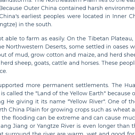
ass. Because Outer China contained harsh environm
China's earliest peoples were located in Inner 
ngtze) in the south.
 able to farm as easily. On the Tibetan Plateau,
he Northwestern Deserts, some settled in oases w
ut of mud, grow cotton and maize, and herd shee
 to herd sheep, goats, cattle and horses. These p
ce.
 supported more permanent settlements. The Hu
t is called the "Land of the Yellow Earth" because o
 He giving it its name "Yellow River". One of th
North China Plain for growing crops such as wheat an
, the flooding can be extreme and can cause muc
hang Jiang or Yangtze River is even longer tha
at surround the river are warm, wet and good fo