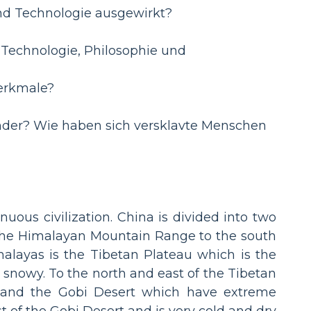
und Technologie ausgewirkt?
 Technologie, Philosophie und
erkmale?
inder? Wie haben sich versklavte Menschen
nuous civilization. China is divided into two
s the Himalayan Mountain Range to the south
alayas is the Tibetan Plateau which is the
d snowy. To the north and east of the Tibetan
, and the Gobi Desert which have extreme
t of the Gobi Desert and is very cold and dry