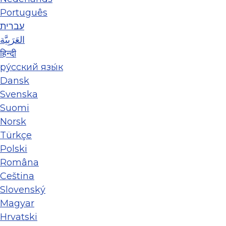
Português
עברית
العَرَبِيَّة
हिन्दी
ру́сский язы́к
Dansk
Svenska
Suomi
Norsk
Türkçe
Polski
Româna
Ceština
Slovenský
Magyar
Hrvatski