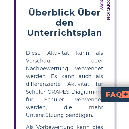
Überblick Über
den
Unterrichtsplan
Diese Aktivität kann als
Vorschau oder
Nachbewertung verwendet
werden. Es kann auch als
differenzierte Aktivität für
Schüler-GRAPES-Diagramme
FAQ
für Schüler verwendet
Können Bilder Schülern das Verständn
Wie das alte Sprichwort sagt: Ein Bild sagt mehr als tausend Worte. Der Schüler kann viel lernen, indem er Bilde
Wie kann fundier
Wenn Schüler nachdenken und argumentieren müssen, bevor sie sich mit neuen Informationen auseinandersetzen, ist es wahrscheinlicher, dass sie 
Hilft ein Matching-Spiel den Schülern beim Lernen?
Matching-Spiele helfen den Schülern, Daten zu analysieren und in Kategorien einzuordnen. S
werden, die mehr
Unterstützung benötigen.
Als Vorbewertung kann dies