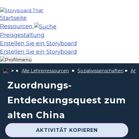
Startseite
Ressourcen
Preisgestaltung
Erstellen Sie ein Storyboard
Erstellen Sie ein Storyboard
Alle Lehrerressourcen
Sozialwissenschaften
Ant
Zuordnungs-
Entdeckungsquest zum
alten China
AKTIVITÄT KOPIEREN