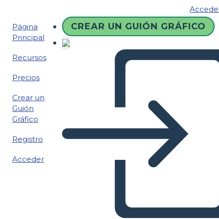
Accede
CREAR UN GUIÓN GRÁFICO
Página
Principal
Recursos
Precios
Crear un
Guión
Gráfico
Registro
Acceder