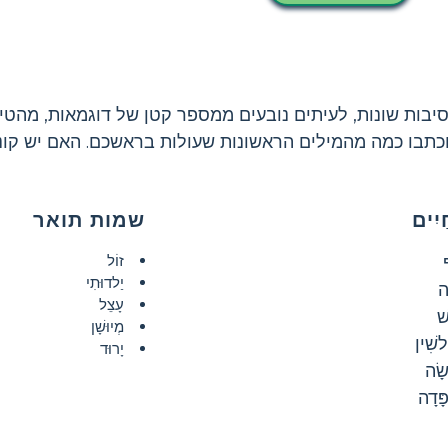
סיבות שונות, לעיתים נובעים ממספר קטן של דוגמאות, מהטיה
כתבו כמה מהמילים הראשונות שעולות בראשכם. האם יש קונ
ַיִים
שמות תואר
זוֹל
יַלדוּתִי
ה
עָצֵל
שׁ
מְיוּשָׁן
לשִׁין
יָרוּד
שָׂה
ָּדָה