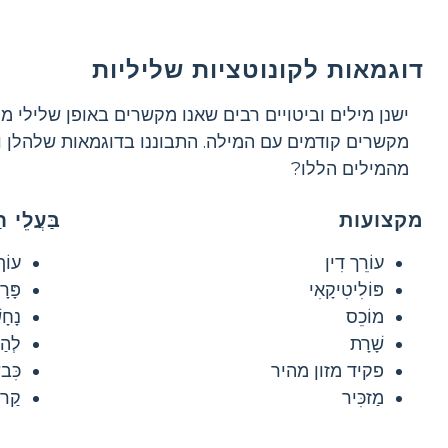
דוגמאות לקונוטציות שליליות
ישנן מילים וביטויים רבים שאנו מקשרים באופן שלילי מ
מקשרים קודמים עם המילה. התבוננו בדוגמאות שלהלן ו
מהמילים הללו?
מקצועות
בַּעֲלֵי ח
עוֹרֵך דִין
עוֹף
פּוֹלִיטִיקָאִי
פָּרָ
מוֹכֵס
נָחָ
שָׁרָת
לְהַ
פקיד מזון מהיר
כִּב
מַזכִּיר
קַרפ