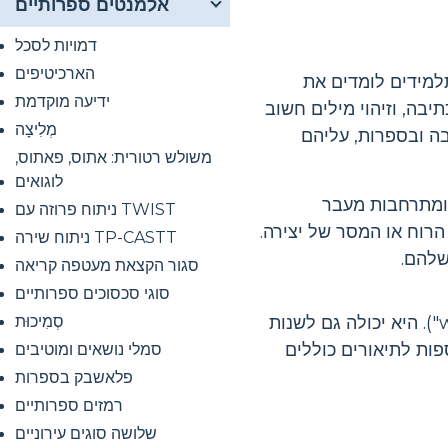
אלמנטים ספרותיים
דמויות לסכל
הארכיטיפים
תלמידים לומדים את
ידיעה מוקדמת
בה, וזיהוי מילים חשוב
מְלִיצָה
בה ובספרות, עליהם
משולש רטורית: אתוס, פאתוס,
לוגואים
 ומתרחבות מעבר
ניתוח פרוזה עם TWIST
 הרוח או המסר של יצירה.
ניתוח שירה TP-CASTT
שלהם.
סגור הקצאת מעטפה קריאה
סוגי סכסוכים ספרותיים
כפי שניתן לראות להלן, אי הבנה יכולה לשנות במהירות את המשמעות המילולית של הודעה (כמו במקרה של "weasel"). היא יכולה גם לשנות
סְמִיכוּת
 "mom" (אמא) ו-"mother" (אמא). דוגמאות נוספות לתיאורים כוללים
סמלי נושאים ומוטיבים
פלאשבק בספרות
רמזים ספרותיים
שלושה סוגים עירוניים