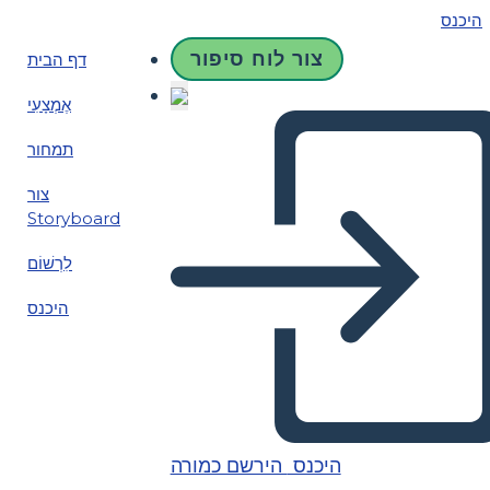
היכנס
צור לוח סיפור
דף הבית
אֶמְצָעִי
תמחור
צור
Storyboard
לִרְשׁוֹם
היכנס
היכנס
הירשם כמורה